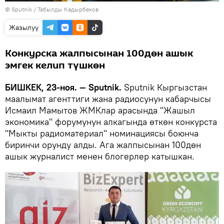
©
Sputnik / Табылды Кадырбеков
Жазылуу
Конкурска жалпысынан 100дөн ашык
эмгек келип түшкөн
БИШКЕК, 23-ноя. — Sputnik.
Sputnik Кыргызстан
маалымат агенттиги жана радиосунун кабарчысы
Исмаил Мамытов ЖМКлар арасында "Жашыл
экономика" форумунун алкагында өткөн конкурста
"Мыкты радиоматериал" номинациясы боюнча
биринчи орунду алды. Ага жалпысынан 100дөн
ашык журналист менен блогерлер катышкан.