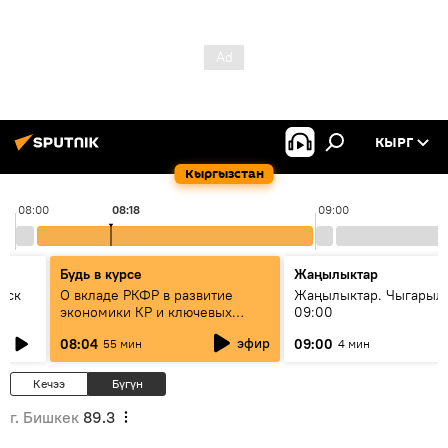
КЫРГ
Кыргызстан
08:00
08:18
09:00
Будь в курсе
Жаңылыктар
уск
О вкладе РКФР в развитие
Жаңылыктар. Чыгары
экономики КР и ключевых
09:00
секторах до 2030 года
эфир
08:04
09:00
55 мин
4 мин
Кечээ
Бүгүн
г. Бишкек
89.3