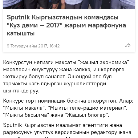
Sputnik Кыргызстандын командасы
"Күз деми — 2017" жарым марафонуна
катышты
9 Тогуздун айы 2017, 16:42
Конкурстун негизги максаты "жашыл экономика"
маселесин өнүктүрүү жана калкка, ишкерлерге
жеткирүү болуп саналат. Ошондой эле бул
тармакты чагылдырган журналисттерди
шыктандыруу.
Конкурс төрт номинация боюнча өткөрүлгөн. Алар:
"Мыкты макала", "Мыкты теле-радио материал",
"Мыкты басылма" жана "Жашыл блогер".
Sputnik Кыргызстан маалымат агенттиги жана
радиосунун улуттук версиясынын редактору жана