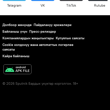
Telegram
VK
ТikТоk
Rutube
Долбоор жөнүндө
Пайдалануу эрежелери
Байланыш үчүн
Пресс-релиздер
Компаниялардын жаңылыктары
Купуялык саясаты
Cookie колдонуу жана автоматтык логирлөө
саясаты
Кайра байланыш
© 2026 Sputnik Бардык укуктар корголгон. 18+