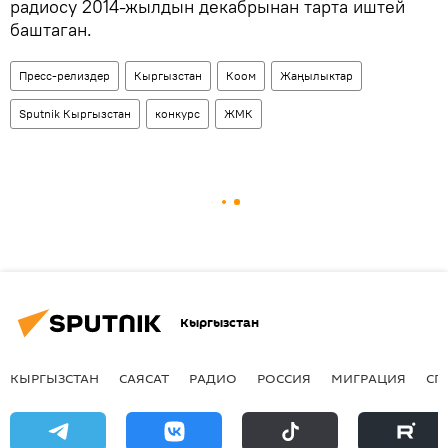
радиосу 2014-жылдын декабрынан тарта иштей
баштаган.
Пресс-релиздер
Кыргызстан
Коом
Жаңылыктар
Sputnik Кыргызстан
конкурс
ЖМК
Кыргызстан
КЫРГЫЗСТАН
САЯСАТ
РАДИО
РОССИЯ
МИГРАЦИЯ
СП