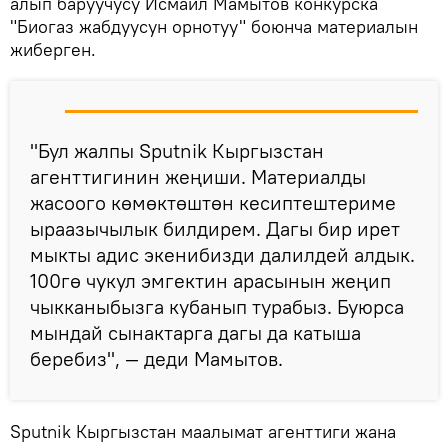
алып баруучусу Исмаил Мамытов конкурска
"Биогаз жабдуусун орнотуу" боюнча материалын
жиберген.
"Бул жалпы Sputnik Кыргызстан
агенттигинин жеңиши. Материалды
жасоого көмөктөштөн кесиптештериме
ыраазычылык билдирем. Дагы бир ирет
мыкты адис экенибизди далилдей алдык.
100гө чукул эмгектин арасынын жеңип
чыкканыбызга кубанып турабыз. Буюрса
мындай сынактарга дагы да катыша
беребиз", — деди Мамытов.
Sputnik Кыргызстан маалымат агенттиги жана