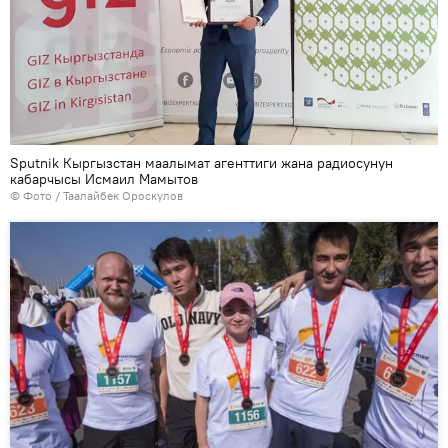
Sputnik Кыргызстан маалымат агенттиги жана радиосунун
кабарчысы Исмаил Мамытов
© Фото / Таалайбек Ороскулов