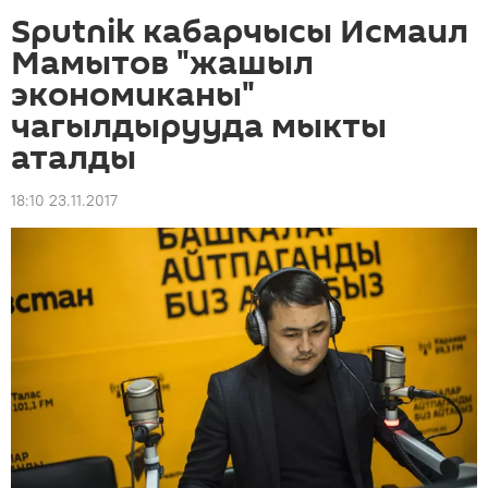
Sputnik кабарчысы Исмаил
Мамытов "жашыл
экономиканы"
чагылдырууда мыкты
аталды
18:10 23.11.2017