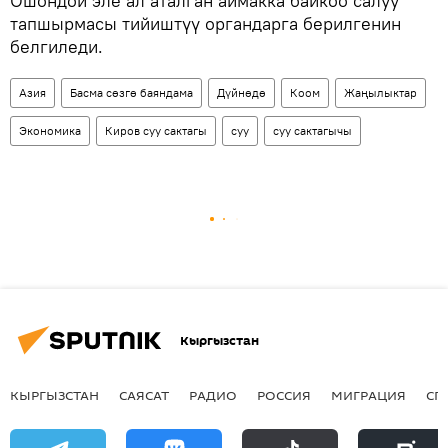
Ошондой эле ал аталган аймакка байкоо салуу
тапшырмасы тийиштүү органдарга берилгенин
белгиледи.
Азия
Басма сөзгө баяндама
Дүйнөдө
Коом
Жаңылыктар
Экономика
Киров суу сактагы
суу
суу сактагычы
Кыргызстан
КЫРГЫЗСТАН
САЯСАТ
РАДИО
РОССИЯ
МИГРАЦИЯ
СП