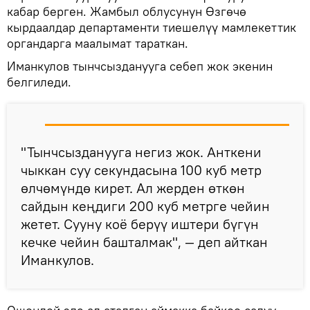
кабар берген. Жамбыл облусунун Өзгөчө
кырдаалдар департаменти тиешелүү мамлекеттик
органдарга маалымат тараткан.
Иманкулов тынчсызданууга себеп жок экенин
белгиледи.
"Тынчсызданууга негиз жок. Анткени
чыккан суу секундасына 100 куб метр
өлчөмүндө кирет. Ал жерден өткөн
сайдын кеңдиги 200 куб метрге чейин
жетет. Сууну коё берүү иштери бүгүн
кечке чейин башталмак", — деп айткан
Иманкулов.