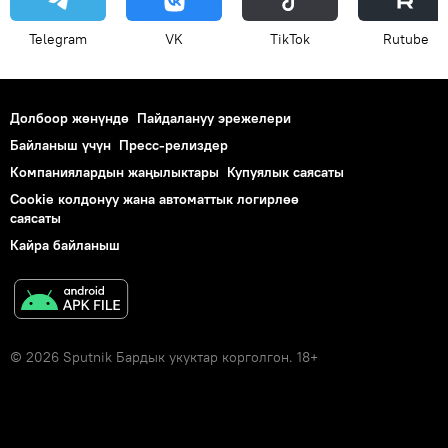
Telegram
VK
ТikТоk
Rutube
Долбоор жөнүндө
Пайдалануу эрежелери
Байланыш үчүн
Пресс-релиздер
Компаниялардын жаңылыктары
Купуялык саясаты
Cookie колдонуу жана автоматтык логирлөө
саясаты
Кайра байланыш
© 2026 Sputnik Бардык укуктар корголгон. 18+