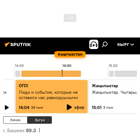
КЫРГ
Кыргызстан
14:00
14:30
15:00
ОГО!
Жаңылыктар
уск
Люди и события, которые не
Жаңылыктар. Чыгарыл
оставили нас равнодушными
эфир
14:04
15:01
38 мин
3 мин
Кечээ
Бүгүн
г. Бишкек
89.3