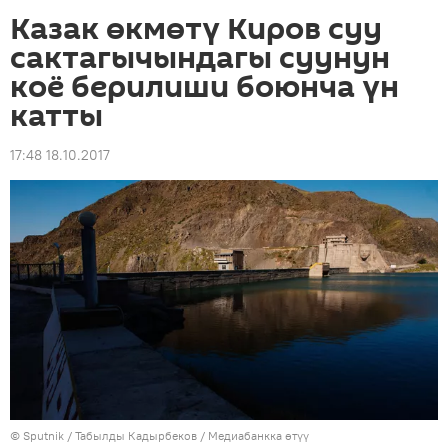
Казак өкмөтү Киров суу
сактагычындагы суунун
коё берилиши боюнча үн
катты
17:48 18.10.2017
©
Sputnik
/ Табылды Кадырбеков
/
Медиабанкка өтүү