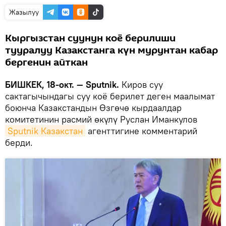
Жазылуу
Кыргызстан суунун коё берилиши
тууралуу Казакстанга күн мурунтан кабар
бергенин айткан
БИШКЕК, 18-окт. — Sputnik.
Киров суу
сактагычындагы суу коё берилет деген маалымат
боюнча Казакстандын Өзгөчө кырдаалдар
комитетинин расмий өкүлү Руслан Иманкулов
Sputnik Казакстан
агенттигине комментарий
берди.