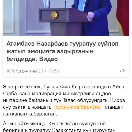
Атамбаев Назарбаев тууралуу сүйлөп
жатып эмоцияга алдырганын
билдирди. Видео
18 Тогуздун айы 2017, 13:50
Эскерте кетсек, буга чейин Кыргызстандын Айыл
чарба жана мелиорация министрлиги оңдоо
иштерине байланыштуу Талас облусундагы Киров
суу сактагычындагы
сууну кое берүүнү
пландап
жатканын кабарлаган.
Анын айтымында, Кыргызстан суунун коё
берилиши тууралуу Казакстанга күн мурунтан