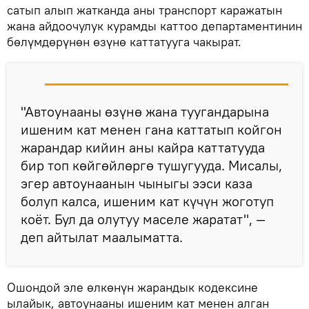
сатып алып жатканда аны транспорт каражатын
жана айдоочулук курамды каттоо департаментинин
бөлүмдөрүнөн өзүнө каттатууга чакырат.
"Автоунааны өзүнө жана туугандарына
ишеним кат менен гана каттатып койгон
жарандар кийин аны кайра каттатууда
бир топ көйгөйлөргө тушугууда. Мисалы,
эгер автоунаанын чыныгы ээси каза
болуп калса, ишеним кат күчүн жоготуп
коёт. Бул да олутуу маселе жаратат", —
деп айтылат маалыматта.
Ошондой эле өлкөнүн жарандык кодексине
ылайык, автоунааны ишеним кат менен алган