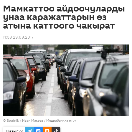
Мамкаттоо айдоочуларды
унаа каражаттарын өз
атына каттоого чакырат
11:38 29.09.2017
©
Sputnik
/ Иван Макеев
/
Медиабанкка өтүү
Жазылуу