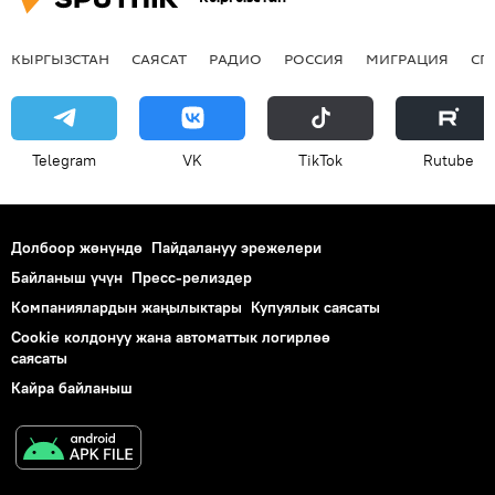
КЫРГЫЗСТАН
САЯСАТ
РАДИО
РОССИЯ
МИГРАЦИЯ
СП
Telegram
VK
ТikТоk
Rutube
Долбоор жөнүндө
Пайдалануу эрежелери
Байланыш үчүн
Пресс-релиздер
Компаниялардын жаңылыктары
Купуялык саясаты
Cookie колдонуу жана автоматтык логирлөө
саясаты
Кайра байланыш