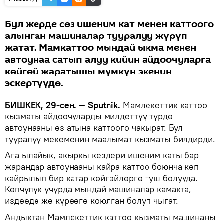
Бул жерде сөз ишеним кат менен каттоого
алынган машиналар тууралуу жүрүп
жатат. Мамкаттоо мындай ыкма менен
автоунаа сатып алуу кийин айдоочуларга
көйгөй жаратышы мүмкүн экенин
эскертүүдө.
БИШКЕК, 29-сен. — Sputnik.
Мамлекеттик каттоо
кызматы айдоочуларды милдеттүү түрдө
автоунааны өз атына каттоого чакырат. Бул
тууралуу мекеменин маалымат кызматы билдирди.
Ага ылайык, акыркы кездери ишеним каты бар
жарандар автоунааны кайра каттоо боюнча көп
кайрылып бир катар көйгөйлөргө туш болууда.
Көпчүлүк учурда мындай машиналар камакта,
издөөдө же күрөөгө коюлган болуп чыгат.
Андыктан Мамлекеттик каттоо кызматы машинаны