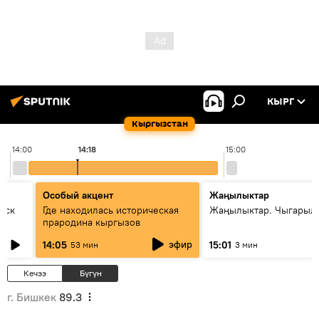
КЫРГ
Кыргызстан
14:00
14:18
15:00
Особый акцент
Жаңылыктар
уск
Где находилась историческая
Жаңылыктар. Чыгарыл
прародина кыргызов
эфир
14:05
15:01
53 мин
3 мин
Кечээ
Бүгүн
г. Бишкек
89.3