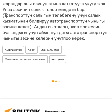
жарандар аны өзүнүн атына каттатууга укугу жок.
Унаа ээсинин салык төлөө милдети бар.
(Транспорттун салыгын төлөбөгөнү үчүн салык
кызматынан билдирүү автотранспорттун чыныгы
ээсине келет). Андан сырткары, жол эрежесин
бузгандыгы үчүн айып пул дагы автотранспорттун
чыныгы ээсине келерин унутпоо керек.
Кыргызстан
Коом
Жаңылыктар
Мамлекеттик каттоо кызматы
автоунаа
Кыргызстан