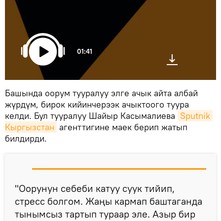
01:41
Башында оорум тууралуу элге ачык айта албай
жүрдүм, бирок кийинчерээк ачыктоого туура
келди. Бул тууралуу Шайыр Касымалиева
Sputnik 
Кыргызстан
агенттигине маек берип жатып
билдирди.
"Оорунун себеби катуу суук тийип,
стресс болгом. Жаңы кармап баштаганда
тынымсыз тартып тураар эле. Азыр бир