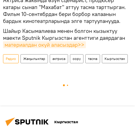
Актриса жакында өзүн сценарист, продюсер
катары сынап "Махабат" аттуу тасма тарттырган.
Фильм 10-сентябрдан бери борбор калаанын
бардык кинотеатрларында элге тартууланууда.
Шайыр Касымалиева менен болгон кызыктуу
маекти Sputnik Кыргызстан агенттиги даярдаган
материалдан окуй аласыздар>>
Радио
Жаңылыктар
актриса
оору
тасма
Кыргызстан
Кыргызстан