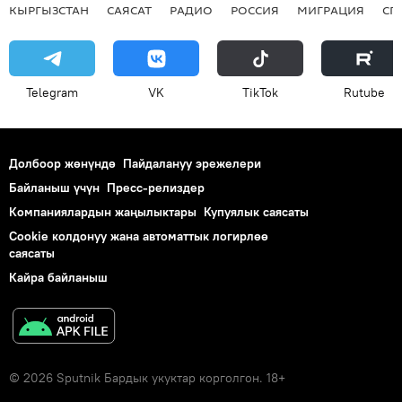
КЫРГЫЗСТАН
САЯСАТ
РАДИО
РОССИЯ
МИГРАЦИЯ
СП
Telegram
VK
ТikТоk
Rutube
Долбоор жөнүндө
Пайдалануу эрежелери
Байланыш үчүн
Пресс-релиздер
Компаниялардын жаңылыктары
Купуялык саясаты
Cookie колдонуу жана автоматтык логирлөө
саясаты
Кайра байланыш
© 2026 Sputnik Бардык укуктар корголгон. 18+