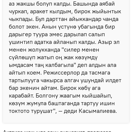
аз жакшы болуп калды. Башында аябай
чуркап, аракет кылдым, бирок жыйынтык
чыкпады. Бул дарттан айыккандар чанда
болот экен. Анын үстүнө убагында бир
дарыгер туура эмес дарылап салып
ушинтип адатка айланып калды. Азыр эл
менен жолукканда "силер менен
сүйлөшүп жатып оң жак көзүмдү
ымдасам таң калбагыла" деп алдын ала
айтып коем. Режиссерлор да тасмага
тартылууга чакырса алгач ушундай илдет
бар экенин айтам. Бирок көбү ага
карабайт. Болгону жаагым кыйшайып,
көзүм жумула баштаганда тартуу ишин
токтото турушат", — деди Касымалиева.