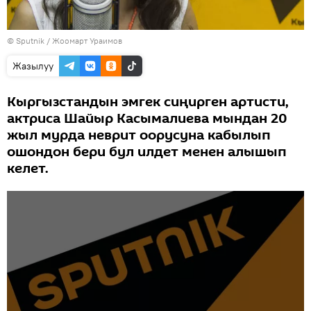
©
Sputnik
/ Жоомарт Ураимов
Жазылуу
Кыргызстандын эмгек сиңирген артисти,
актриса Шайыр Касымалиева мындан 20
жыл мурда неврит оорусуна кабылып
ошондон бери бул илдет менен алышып
келет.