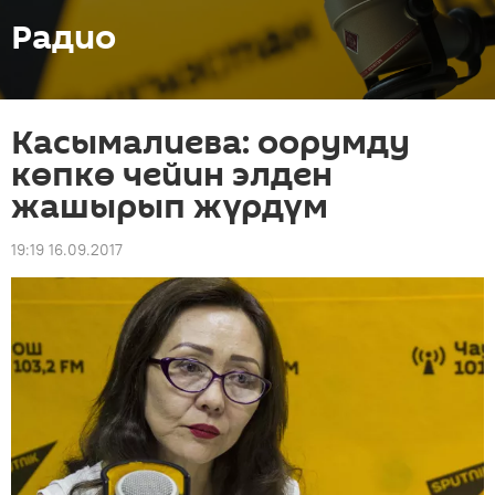
Радио
Касымалиева: оорумду
көпкө чейин элден
жашырып жүрдүм
19:19 16.09.2017