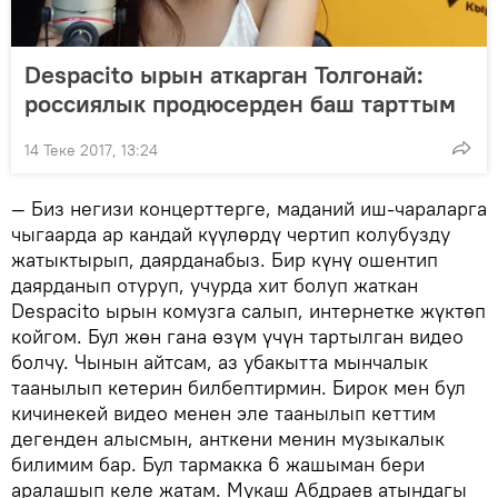
Despacito ырын аткарган Толгонай:
россиялык продюсерден баш тарттым
14 Теке 2017, 13:24
— Биз негизи концерттерге, маданий иш-чараларга
чыгаарда ар кандай күүлөрдү чертип колубузду
жатыктырып, даярданабыз. Бир күнү ошентип
даярданып отуруп, учурда хит болуп жаткан
Despacito ырын комузга салып, интернетке жүктөп
койгом. Бул жөн гана өзүм үчүн тартылган видео
болчу. Чынын айтсам, аз убакытта мынчалык
таанылып кетерин билбептирмин. Бирок мен бул
кичинекей видео менен эле таанылып кеттим
дегенден алысмын, анткени менин музыкалык
билимим бар. Бул тармакка 6 жашыман бери
аралашып келе жатам. Мукаш Абдраев атындагы