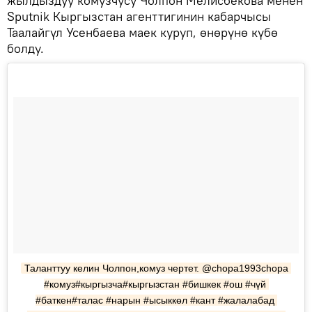
жылдыздуу комузчусу Чолпон Мелисбекова менен
Sputnik Кыргызстан агенттигинин кабарчысы
Таалайгүл Усенбаева маек куруп, өнөрүнө күбө
болду.
Таланттуу келин Чолпон,комуз чертет. @chopa1993chopa 
#комуз#кыргызча#кыргызстан #бишкек #ош #чүй 
#баткен#талас #нарын #ысыккөл #кант #жалалабад 