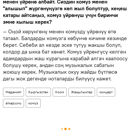
менен үйрөнө албайт. Сиздин комуз менен
"алышып" жүргөнүңүзгө көп жыл болуптур, кеңеш
катары айтсаңыз, комуз үйрөнүш үчүн биринчи
эмне кылыш керек?
— Оңой көрүнгөнү менен комузду үйрөнүү өтө
татаал. Балдарды комузга көбүнчө кичине кезинде
берет. Себеби ал кезде эске тутуу жакшы болуп,
колдор да ыкка бат көнөт. Комуз үйрөнгүсү келген
адамдардын жаш курагына карабай алгач каалоосу
болушу керек, андан соң музыкалык сабатын
жоюшу керек. Музыкалык окуу жайды бүтпөсө
дагы жок дегенде ноталарды билүүсү кажет.
Маданият
Кыргызстан
Коом
Жаңылыктар
концерт
аткаруучу
комуз