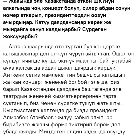
— Жакында эле Казакстанда өткөн ШКУнун
алкагында чоң концерт болуп, силер абдан сонун
номер аткарып, президенттердин оозун
ачырдыңар. Катуу даярдансаңар керек же
мындайга көнүп калдыңарбы? Сүрдөгөн
жоксуңарбы?
— Астана шаарында өтө турган бул концертке
катышасыңар деп он күн мурун айтылган. Ошол он
күндүн ичинде күндө эки-үч маал тынбай, уктабай
ачка калсак да абдан дыкат даярдык көрдүк.
Анткени сегиз мамлекеттин башчысы катышып
жаткан концерт жөнөкөй болбойт эле да. Биз
барып Казакстандан даярдана баштаганда эле
театрдын жөнөкөй кызматкерлеринен тарта
суктанып, биз менен сүрөткө түшүп жатышты.
Кыргызстанга келгенде да бизди президент
Алмазбек Атамбаев жылуу кабыл алып, ар
бирибизге жакшы форма тиктирип берем деп
убада кылды. Миңдеген элдин алдында өзүңдү