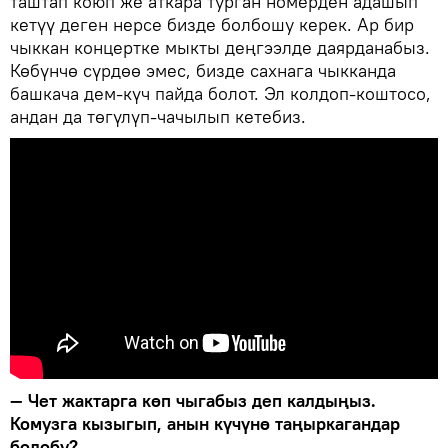
таштап коюп же аткара турган номерден адашып
кетүү деген нерсе бизде болбошу керек. Ар бир
чыккан концертке мыкты деңгээлде даярданабыз.
Көбүнчө сүрдөө эмес, бизде сахнага чыкканда
башкача дем-күч пайда болот. Эл колдоп-коштосо,
андан да төгүлүп-чачылып кетебиз.
— Чет жактарга көп чыгабыз деп калдыңыз.
Комузга кызыгып, анын күчүнө таңыркагандар
болобу?