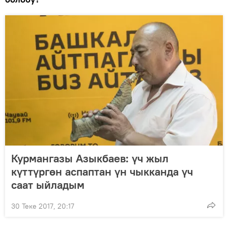
Курмангазы Азыкбаев: үч жыл
күттүргөн аспаптан үн чыкканда үч
саат ыйладым
30 Теке 2017, 20:17