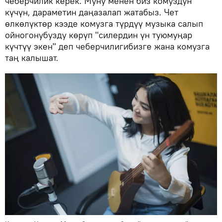
чеберчилик керек. Муну менен биз комуздун
күчүн, дараметин даңазалап жатабыз. Чет
өлкөлүктөр кээде комузга түрдүү музыка салып
ойногонубузду көрүп "силердин үн туюмуңар
күчтүү экен" деп чеберчилигибизге жана комузга
таң калышат.