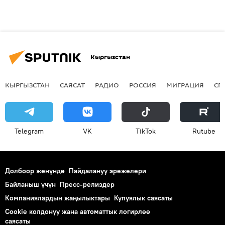
Кыргызстан
КЫРГЫЗСТАН
САЯСАТ
РАДИО
РОССИЯ
МИГРАЦИЯ
СП
Telegram
VK
ТikТоk
Rutube
Долбоор жөнүндө
Пайдалануу эрежелери
Байланыш үчүн
Пресс-релиздер
Компаниялардын жаңылыктары
Купуялык саясаты
Cookie колдонуу жана автоматтык логирлөө
саясаты