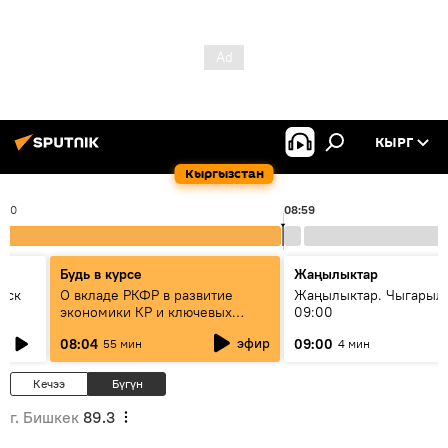
КЫРГ
Кыргызстан
:00
08:59
Будь в курсе
Жаңылыктар
уск
О вкладе РКФР в развитие
Жаңылыктар. Чыгары
экономики КР и ключевых
09:00
секторах до 2030 года
эфир
08:04
09:00
55 мин
4 мин
Кечээ
Бүгүн
г. Бишкек
89.3