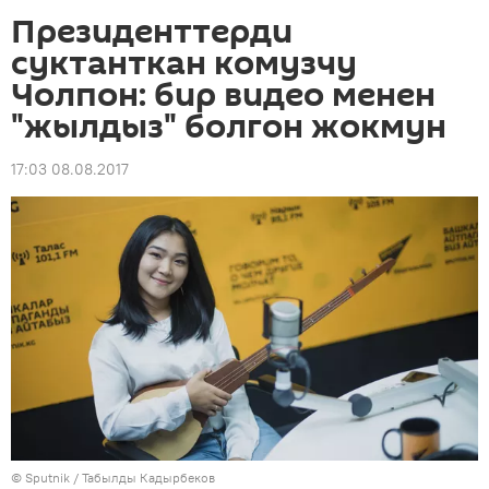
Президенттерди
суктанткан комузчу
Чолпон: бир видео менен
"жылдыз" болгон жокмун
17:03 08.08.2017
©
Sputnik / Табылды Кадырбеков