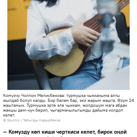
Комузчу Чолпон Мелисбекова: турмушка чыкканыма алты
жылдай болуп калды. Бир балам бар, эки жарым жашта. Өзүм 24
жаштамын. Турмушка эрте эле чыккам, жолдошум мага абдан
жакшы дем-күч берип, чыгармачылыгымды дайыма колдоп
келет.
©
Sputnik / Табылды Кадырбеков
— Комузду көп киши черткиси келет, бирок оңой