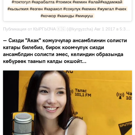
#токтогул #карабалта #токмок #кемин #алай#кадамжай 
#кызылкия #өзгөн #каракол #сокулук #кемин #жумгал #чаек 
#кочкор #каинды #миңкуш
Публикация от КЫРГЫЗЧА 🇰🇬 (@kyrgyzcha) Авг 1 2017 в 5:37 PDT
— Сизди "Акак" комузчулар ансамблинин солисти
катары билебиз, бирок коомчулук сизди
ансамблдин солисти эмес, келиндин образында
көбүрөөк таанып калды окшойт…