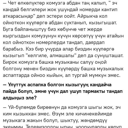
— Чет өлкөлүктөр комузга абдан таң калып, " эч
кандай белгилери жок ушундай номерди кантип
аткарасыңар" деп эстери оойт. Айрыкча кол
ойноткон күүлөргө абдан суктанып, кызыгышат.
Буга байланыштуу биз көбүнчө чет жерде
кыргыздын комузунун күчүн көрсөтүү үчүн атайын
кол ойноткон номерлерди тандап, даярдап
барабыз. Кээ бир учурда алар биздин күүлөргө
кызыгып "келгиле, алмашалы" деп да сунушташат.
Бирок комузга башка музыканы салуу оңой
болгону менен биздин күүлөрдү башка музыкалык
аспаптарда ойноо кыйын, ал тургай мүмкүн эмес.
— Улуттук аспапка болгон кызыгууң кандайча
пайда болуп, эмне үчүн дал ушул тармакты тандап
алдыңыз эле?
— Үй-бүлөмдө бирөөнүн да комузга шыгы жок, эч
ким кызыккан эмес. Өзүм эле кичинекейимде
музыкага жакын болуп, шыктуу, жөндөмдүү
экенмин. Телевизордон ырчы, чоорчуларды көрүп