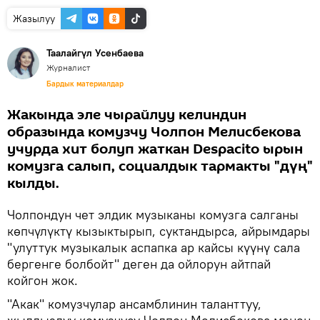
Жазылуу
Таалайгүл Усенбаева
Журналист
Бардык материалдар
Жакында эле чырайлуу келиндин
образында комузчу Чолпон Мелисбекова
учурда хит болуп жаткан Despacito ырын
комузга салып, социалдык тармакты "дүң"
кылды.
Чолпондун чет элдик музыканы комузга салганы
көпчүлүктү кызыктырып, суктандырса, айрымдары
"улуттук музыкалык аспапка ар кайсы күүнү сала
бергенге болбойт" деген да ойлорун айтпай
койгон жок.
"Акак" комузчулар ансамблинин таланттуу,