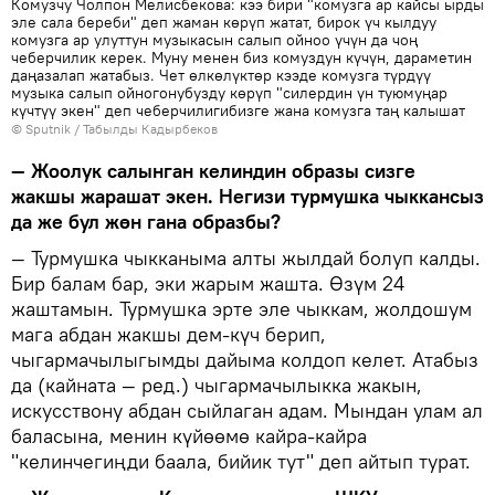
Комузчу Чолпон Мелисбекова: кээ бири "комузга ар кайсы ырды
эле сала береби" деп жаман көрүп жатат, бирок үч кылдуу
комузга ар улуттун музыкасын салып ойноо үчүн да чоң
чеберчилик керек. Муну менен биз комуздун күчүн, дараметин
даңазалап жатабыз. Чет өлкөлүктөр кээде комузга түрдүү
музыка салып ойногонубузду көрүп "силердин үн туюмуңар
күчтүү экен" деп чеберчилигибизге жана комузга таң калышат
©
Sputnik / Табылды Кадырбеков
— Жоолук салынган келиндин образы сизге
жакшы жарашат экен. Негизи турмушка чыккансыз
да же бул жөн гана образбы?
— Турмушка чыкканыма алты жылдай болуп калды.
Бир балам бар, эки жарым жашта. Өзүм 24
жаштамын. Турмушка эрте эле чыккам, жолдошум
мага абдан жакшы дем-күч берип,
чыгармачылыгымды дайыма колдоп келет. Атабыз
да (кайната — ред.) чыгармачылыкка жакын,
искусствону абдан сыйлаган адам. Мындан улам ал
баласына, менин күйөөмө кайра-кайра
"келинчегиңди баала, бийик тут" деп айтып турат.