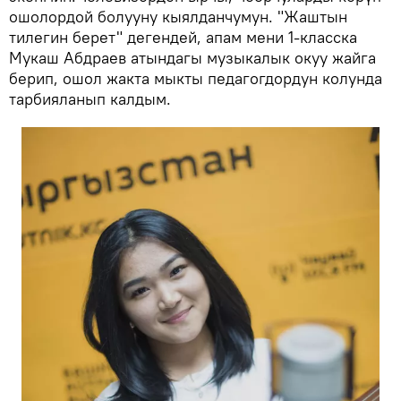
ошолордой болууну кыялданчумун. "Жаштын
тилегин берет" дегендей, апам мени 1-класска
Мукаш Абдраев атындагы музыкалык окуу жайга
берип, ошол жакта мыкты педагогдордун колунда
тарбияланып калдым.