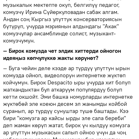
музыкалык мектепте окуп, белгилүү педагог,
комузчу Ирина Сүйөркуловадан сабак алгам.
Андан соң Кыргыз улуттук консерваториясын
бүтүрүп, учурда мэриянын алдындагы "Акак"
комузчулар ансамблинде солист, музыкант-
комузчумун.
— Бирок комузда чет элдик хиттерди ойногон
идеяңыз көпчүлүккө жакты көрүнөт?
— Буга чейин деле кээде ар түрдүү улуттун ырын
комузда ойноп, видеолорун интернетке жүктөп
койчумун. Бирок Despacito ыры учурда хит болуп
жаткандыктан бул аткаруум популярдуу болуп
кетти окшойт. Эми башка номурларды интернетке
жүктөбөй эле коеюн десем эл жанымды койбой
суранып, ар түрдүү сунуштар түшө баштады. Кээ
бири "комузга ар кайсы ырды эле сала береби"
деп жаман көрүп жатат, бирок үч кылдуу комузга
ар улуттун музыкасын салып ойноо үчүн да чоң