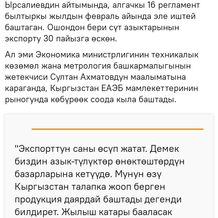
Ырсалиевдин айтымында, алгачкы 16 регламент
былтыркы жылдын февраль айында эле иштей
баштаган. Ошондон бери сүт азыктарынын
экспорту 30 пайызга өскөн.
Ал эми Экономика министрлигинин техникалык
көзөмөл жана метрология башкармалыгынын
жетекчиси Султан Ахматовдун маалыматына
караганда, Кыргызстан ЕАЭБ мамлекеттеринин
рыногунда көбүрөөк соода кыла баштады.
"Экспорттун саны өсүп жатат. Демек
биздин азык-түлүктөр өнөктөштөрдүн
базарларына кетүүдө. Мунун өзү
Кыргызстан талапка жооп берген
продукция даярдай баштады дегенди
билдирет. Жылыш катары бааласак