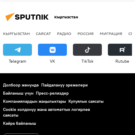
Кыргызстан
КЫРГЫЗСТАН
САЯСАТ
РАДИО
РОССИЯ
МИГРАЦИЯ
СП
Telegram
VK
ТikТоk
Rutube
Долбоор жөнүндө
Пайдалануу эрежелери
Байланыш үчүн
Пресс-релиздер
Компаниялардын жаңылыктары
Купуялык саясаты
Cookie колдонуу жана автоматтык логирлөө
саясаты
Кайра байланыш