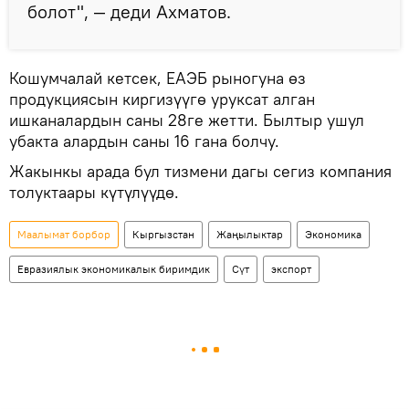
болот", — деди Ахматов.
Кошумчалай кетсек, ЕАЭБ рыногуна өз
продукциясын киргизүүгө уруксат алган
ишканалардын саны 28ге жетти. Былтыр ушул
убакта алардын саны 16 гана болчу.
Жакынкы арада бул тизмени дагы сегиз компания
толуктаары күтүлүүдө.
Маалымат борбор
Кыргызстан
Жаңылыктар
Экономика
Евразиялык экономикалык биримдик
Сүт
экспорт