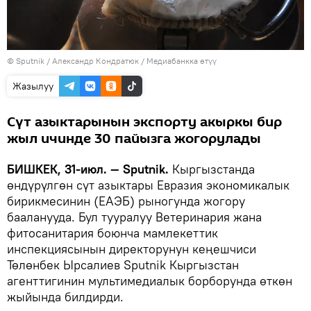
©
Sputnik
/ Александр Кондратюк
/
Медиабанкка өтүү
Жазылуу
Сүт азыктарынын экспорту акыркы бир
жыл ичинде 30 пайызга жогорулады
БИШКЕК, 31-июл. — Sputnik.
Кыргызстанда
өндүрүлгөн сүт азыктары Евразия экономикалык
бирикмесинин (ЕАЭБ) рыногунда жогору
бааланууда. Бул тууралуу Ветеринария жана
фитосанитария боюнча мамлекеттик
инспекциясынын директорунун кеңешчиси
Төлөнбек Ырсалиев Sputnik Кыргызстан
агенттигинин мультимедиалык борборунда өткөн
жыйында билдирди.