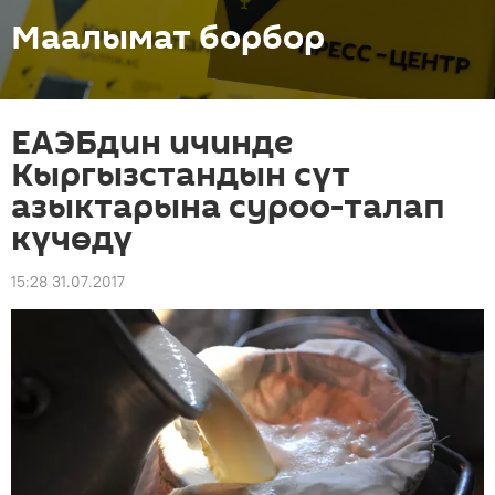
Маалымат борбор
ЕАЭБдин ичинде
Кыргызстандын сүт
азыктарына суроо-талап
күчөдү
15:28 31.07.2017