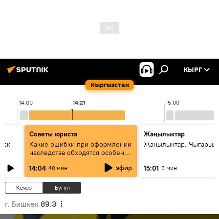
КЫРГ
Кыргызстан
14:00
14:21
15:00
Советы юриста
Жаңылыктар
уск
Какие ошибки при оформлении
Жаңылыктар. Чыгарыл
наследства обходятся особенно
дорого - советы юриста
эфир
14:04
15:01
40 мин
3 мин
Кечээ
Бүгүн
г. Бишкек
89.3