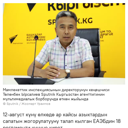
Мамлекеттик инспекциясынын директорунун кеңешчиси
Төлөнбек Ырсалиев Sputnik Кыргызстан агенттигинин
мультимедиалык борборунда өткөн жыйында
©
Sputnik
/ Жоомарт Ураимов
12-август күнү өлкөдө ар кайсы азыктардын
сапатын жогорулатууну талап кылган ЕАЭБдин 18
регламенти күчүнө кирет.