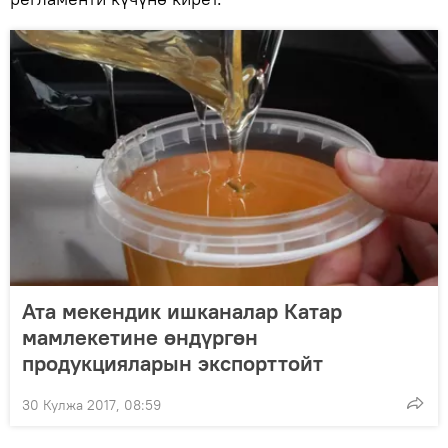
Ата мекендик ишканалар Катар
мамлекетине өндүргөн
продукцияларын экспорттойт
30 Кулжа 2017, 08:59