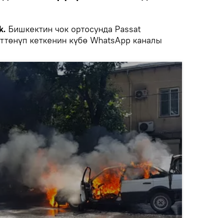
k.
Бишкектин чок ортосунда Passat
рттөнүп кеткенин күбө WhatsApp каналы