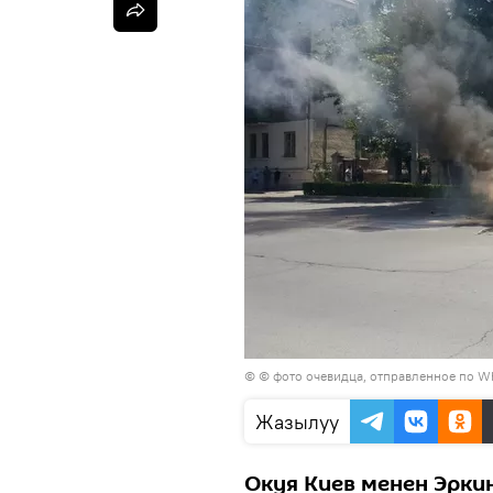
© © фото очевидца, отправленное по W
Жазылуу
Окуя Киев менен Эрки