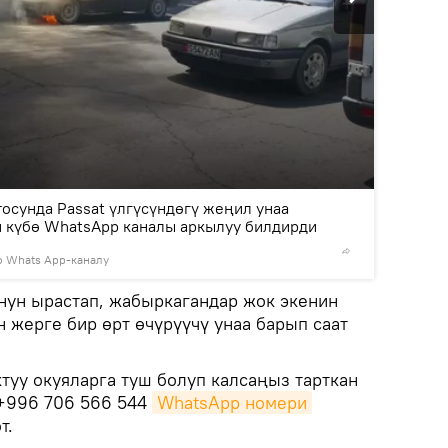
2
/4
осунда Passat үлгүсүндөгү жеңил унаа
н күбө WhatsApp каналы аркылуу билдирди
о Whats App-каналу
© © фото
ун ырастап, жабыркагандар жок экенин
 жерге бир өрт өчүрүүчү унаа барып саат
туу окуяларга туш болуп калсаңыз тарткан
 +996 706 566 544
WhatsApp номери
т.