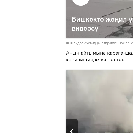
Бишкекте жеңил ун
видеосу
© © видео очевидца, отправленное по 
Анын айтымына караганда,
кесилишинде катталган.