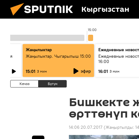
Кыргызстан
00
15:00
Жаңылыктар
Ежедневные новос
ческая
Жаңылыктар. Чыгарылыш 15:00
Ежедневные новост
16:00
эфир
15:01
16:01
3 мин
3 мин
Кечээ
Бүгүн
Бишкекте 
өрттөнүп к
14:06 20.07.2017
(Жаңыртылды:
1