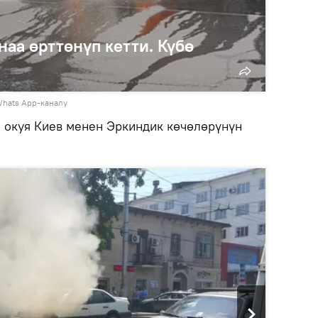
аа өрттөнүп кетти. Күбө
Whats App-каналу
 окуя Киев менен Эркиндик көчөлөрүнүн