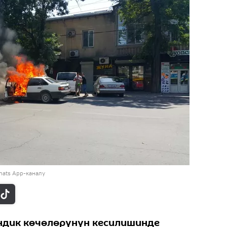
hats App-каналу
ндик көчөлөрүнүн кесилишинде