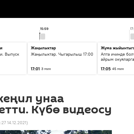
15:59
17
ти
Жаңылыктар
Жума жыйынтыг
и. Выпуск
Жаңылыктар. Чыгарылыш 17:00
Апта ичинде бол
айрым окуяларга
17:01
17:05
3 мин
45 мин
жеңил унаа
етти. Күбө видеосу
4:27 14.12.2021
)