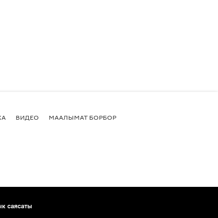
КА
ВИДЕО
МААЛЫМАТ БОРБОР
ык саясаты