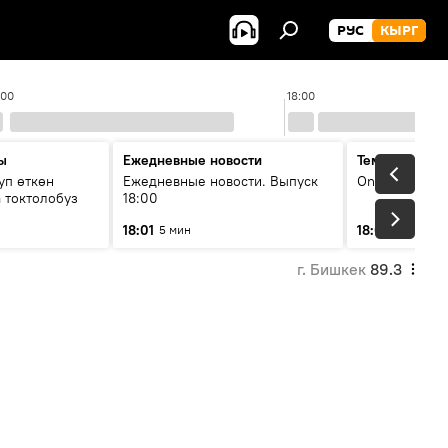
РУС
КЫРГ
:00
18:00
ы
Ежедневные новости
Тема дня
уп өткөн
Ежедневные новости. Выпуск
On air
 токтолобуз
18:00
18:01
18:07
5 мин
30 мин
г. Бишкек
89.3