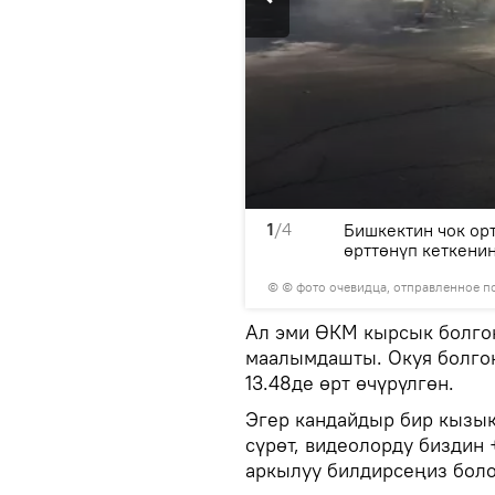
1
/4
аа барып саат 13.48де өрт
Бишкектин чок орт
өрттөнүп кеткени
© © фото очевидца, отправленное п
Ал эми ӨКМ кырсык болгон
маалымдашты. Окуя болгон
13.48де өрт өчүрүлгөн.
Эгер кандайдыр бир кызык
сүрөт, видеолорду биздин
аркылуу билдирсеңиз боло