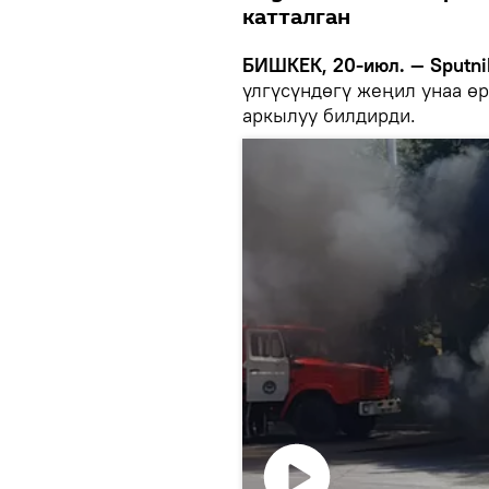
катталган
БИШКЕК, 20-июл. — Sputni
үлгүсүндөгү жеңил унаа ө
аркылуу билдирди.