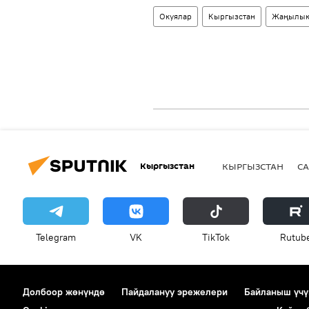
Окуялар
Кыргызстан
Жаңылык
Кыргызстан
КЫРГЫЗСТАН
СА
Telegram
VK
ТikТоk
Rutub
Долбоор жөнүндө
Пайдалануу эрежелери
Байланыш үчү