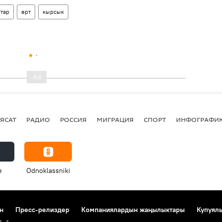
тар
өрт
кырсык
ЯСАТ
РАДИО
РОССИЯ
МИГРАЦИЯ
СПОРТ
ИНФОГРАФИ
e
Odnoklassniki
н
Пресс-релиздер
Компаниялардын жаңылыктары
Купуял