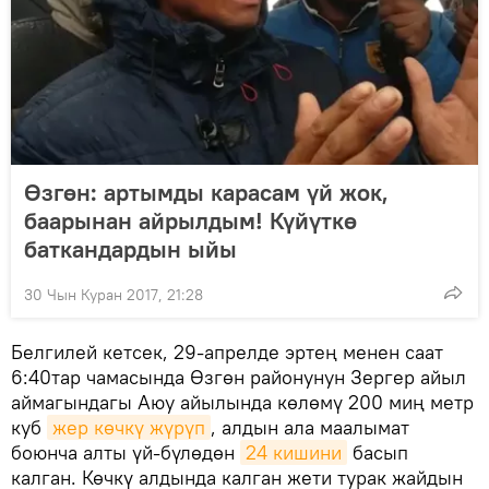
Өзгөн: артымды карасам үй жок,
баарынан айрылдым! Күйүткө
баткандардын ыйы
30 Чын Куран 2017, 21:28
Белгилей кетсек, 29-апрелде эртең менен саат
6:40тар чамасында Өзгөн районунун Зергер айыл
аймагындагы Аюу айылында көлөмү 200 миң метр
куб
жер көчкү жүрүп
, алдын ала маалымат
боюнча алты үй-бүлөдөн
24 кишини
басып
калган. Көчкү алдында калган жети турак жайдын