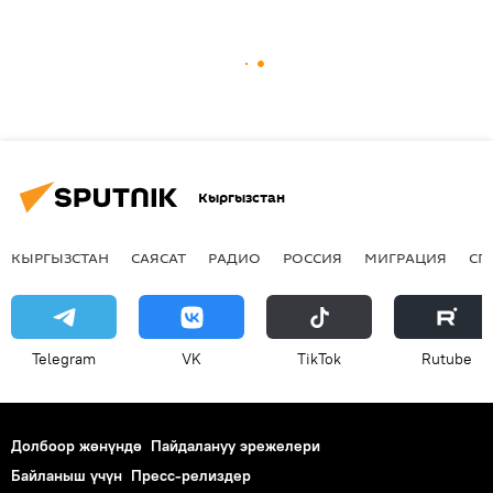
Кыргызстан
КЫРГЫЗСТАН
САЯСАТ
РАДИО
РОССИЯ
МИГРАЦИЯ
СП
Telegram
VK
ТikТоk
Rutube
Долбоор жөнүндө
Пайдалануу эрежелери
Байланыш үчүн
Пресс-релиздер