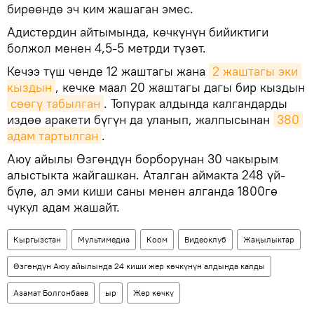
бирөөндө эч ким жашаган эмес.
Адистердин айтымында, көчкүнүн бийиктиги
болжол менен 4,5-5 метрди түзөт.
Кечээ түш ченде 12 жаштагы жана
2 жаштагы эки 
кыздын
, кечке маал 20 жаштагы дагы бир кыздын
сөөгү табылган
. Топурак алдында калгандарды
издөө аракети бүгүн да уланып, жалпысынан
380 
адам тартылган
.
Аюу айылы Өзгөндүн борборунан 30 чакырым
алыстыкта жайгашкан. Аталган аймакта 248 үй-
бүлө, ал эми киши саны менен алганда 1800гө
чукул адам жашайт.
Кыргызстан
Мультимедиа
Коом
Видеоклуб
Жаңылыктар
Өзгөндүн Аюу айылында 24 киши жер көчкүнүн алдында калды
Азамат Болгонбаев
ыр
Жер көчкү