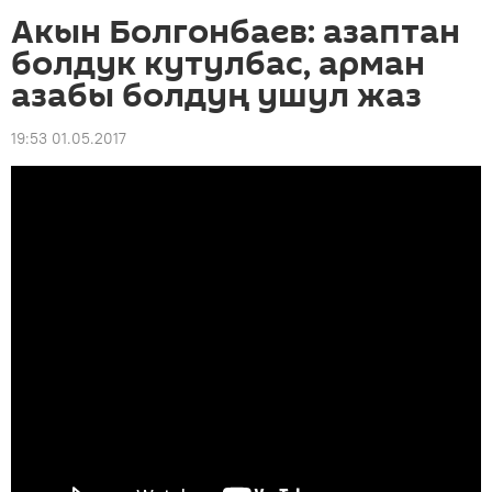
Акын Болгонбаев: азаптан
болдук кутулбас, арман
азабы болдуң ушул жаз
19:53 01.05.2017