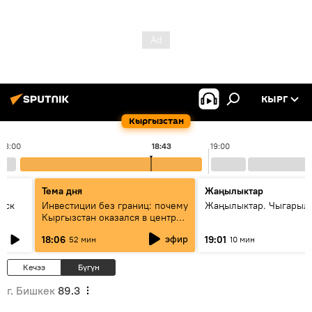
КЫРГ
Кыргызстан
18:00
18:43
19:00
Тема дня
Жаңылыктар
уск
Инвестиции без границ: почему
Жаңылыктар. Чыгарыл
Кыргызстан оказался в центре
внимания бизнеса
эфир
18:06
19:01
52 мин
10 мин
Кечээ
Бүгүн
г. Бишкек
89.3