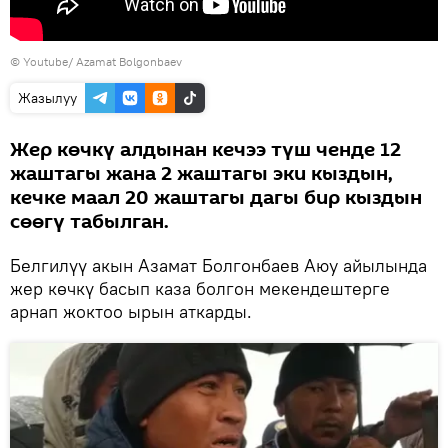
© Youtube/ Azamat Bolgonbaev
Жазылуу
Жер көчкү алдынан кечээ түш ченде 12
жаштагы жана 2 жаштагы эки кыздын,
кечке маал 20 жаштагы дагы бир кыздын
сөөгү табылган.
Белгилүү акын Азамат Болгонбаев Аюу айылында
жер көчкү басып каза болгон мекендештерге
арнап жоктоо ырын аткарды.