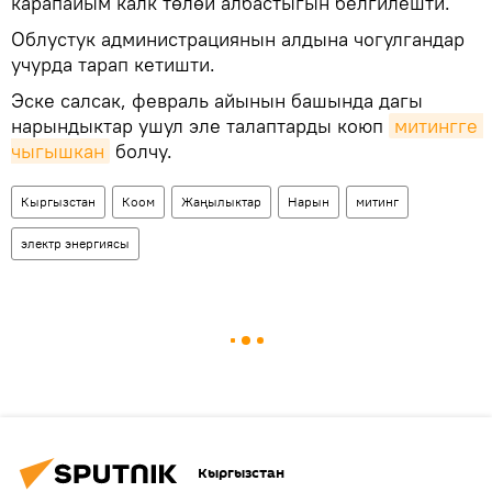
карапайым калк төлөй албастыгын белгилешти.
Облустук администрациянын алдына чогулгандар
учурда тарап кетишти.
Эске салсак, февраль айынын башында дагы
нарындыктар ушул эле талаптарды коюп
митингге 
чыгышкан
болчу.
Кыргызстан
Коом
Жаңылыктар
Нарын
митинг
электр энергиясы
Кыргызстан