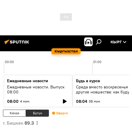
КЫРГ
Кыргызстан
00:00
01:00
Ежедневные новости
Будь в курсе
Ежедневные новости. Выпуск
Среда вместо воскресенья и
08:00
другие новшества: как будут
проходить выборы в КР?
08:00
08:04
4 мин
38 мин
Кечээ
Бүгүн
Эфирге
г. Бишкек
89.3