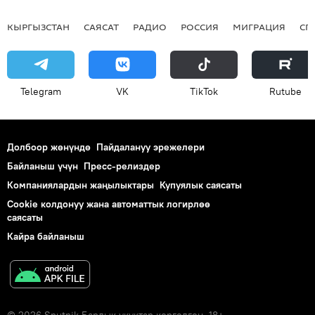
КЫРГЫЗСТАН
САЯСАТ
РАДИО
РОССИЯ
МИГРАЦИЯ
СП
Telegram
VK
ТikТоk
Rutube
Долбоор жөнүндө
Пайдалануу эрежелери
Байланыш үчүн
Пресс-релиздер
Компаниялардын жаңылыктары
Купуялык саясаты
Cookie колдонуу жана автоматтык логирлөө
саясаты
Кайра байланыш
© 2026 Sputnik Бардык укуктар корголгон. 18+