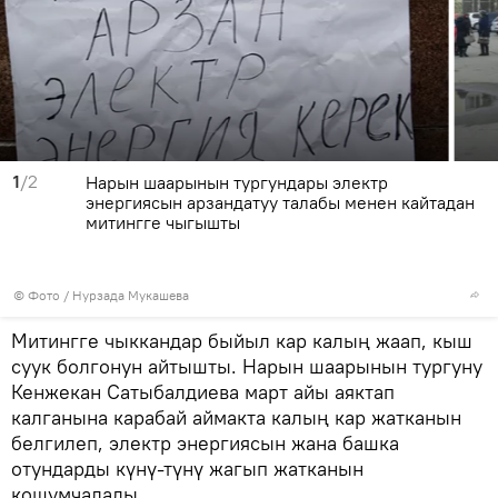
1
/2
Нарын шаарынын тургундары электр
энергиясын арзандатуу талабы менен кайтадан
митингге чыгышты
© Фото / Нурзада Мукашева
Митингге чыккандар быйыл кар калың жаап, кыш
суук болгонун айтышты. Нарын шаарынын тургуну
Кенжекан Сатыбалдиева март айы аяктап
калганына карабай аймакта калың кар жатканын
белгилеп, электр энергиясын жана башка
отундарды күнү-түнү жагып жатканын
кошумчалады.