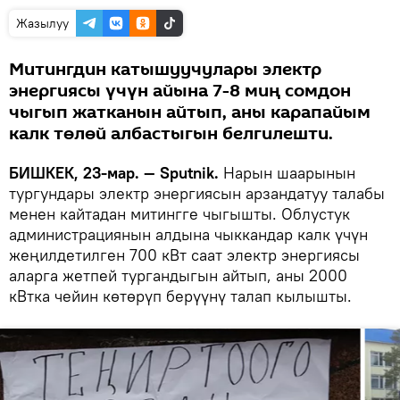
Жазылуу
Митингдин катышуучулары электр
энергиясы үчүн айына 7-8 миң сомдон
чыгып жатканын айтып, аны карапайым
калк төлөй албастыгын белгилешти.
БИШКЕК, 23-мар. — Sputnik.
Нарын шаарынын
тургундары электр энергиясын арзандатуу талабы
менен кайтадан митингге чыгышты. Облустук
администрациянын алдына чыккандар калк үчүн
жеңилдетилген 700 кВт саат электр энергиясы
аларга жетпей тургандыгын айтып, аны 2000
кВтка чейин көтөрүп берүүнү талап кылышты.