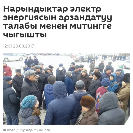
Нарындыктар электр
энергиясын арзандатуу
талабы менен митингге
чыгышты
12:31 23.03.2017
© Фото / Нурзада Мукашева