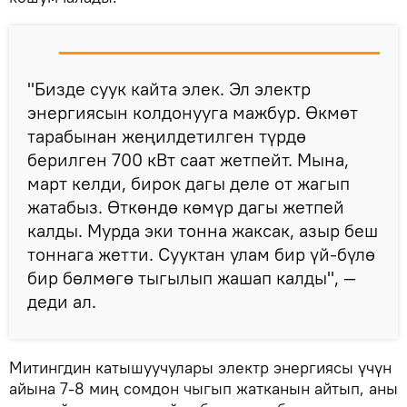
"Бизде суук кайта элек. Эл электр
энергиясын колдонууга мажбур. Өкмөт
тарабынан жеңилдетилген түрдө
берилген 700 кВт саат жетпейт. Мына,
март келди, бирок дагы деле от жагып
жатабыз. Өткөндө көмүр дагы жетпей
калды. Мурда эки тонна жаксак, азыр беш
тоннага жетти. Сууктан улам бир үй-бүлө
бир бөлмөгө тыгылып жашап калды", —
деди ал.
Митингдин катышуучулары электр энергиясы үчүн
айына 7-8 миң сомдон чыгып жатканын айтып, аны