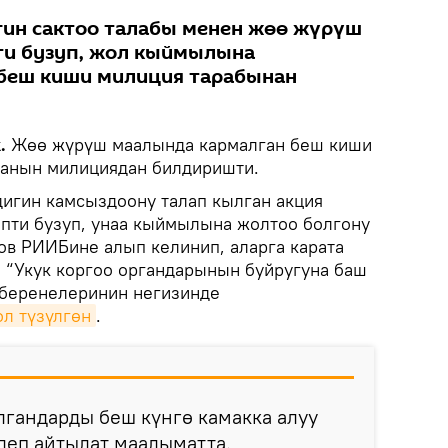
гин сактоо талабы менен жөө жүрүш
ти бузуп, жол кыймылына
 беш киши милиция тарабынан
.
Жөө жүрүш маалында кармалган беш киши
ганын милициядан билдиришти.
дигин камсыздоону талап кылган акция
ипти бузуп, унаа кыймылына жолтоо болгону
ов РИИБине алып келинип, аларга карата
 “Укук коргоо органдарынын буйругуна баш
 беренелеринин негизинде
ол түзүлгөн
.
лгандарды беш күнгө камакка алуу
деп айтылат маалыматта.