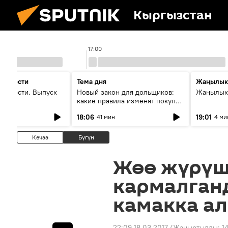
Кыргызстан
17:00
 новости
Тема дня
Жаңылык
новости. Выпуск
Новый закон для дольщиков:
Жаңылыкт
какие правила изменят покупку
квартир
18:06
19:01
41 мин
4 ми
Кечээ
Бүгүн
Жөө жүрүш
кармалганд
камакка а
22:09 18.03.2017
(Жаңыртылды:
1