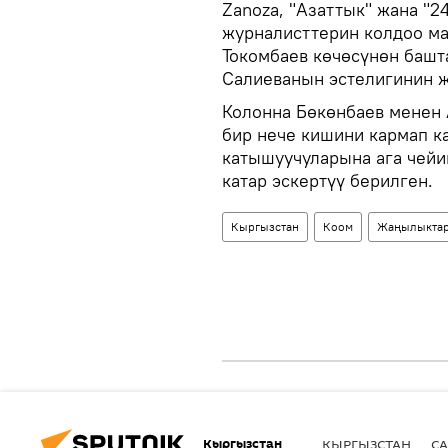
Zanoza, "Азаттык" жана "2
журналисттерин колдоо м
Токомбаев көчөсүнөн башт
Салиеванын эстелигинин ж
Колонна Бөкөнбаев менен
бир нече кишини кармап к
катышуучуларына ага чейи
катар эскертүү берилген.
Кыргызстан
Коом
Жаңылыкта
Кыргызстан
КЫРГЫЗСТАН
СА