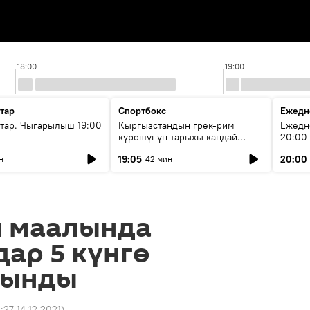
18:00
19:00
тар
Спортбокс
Ежедн
ар. Чыгарылыш 19:00
Кыргызстандын грек-рим
Ежедн
күрөшүнүн тарыхы кандай
20:00
башталган?
19:05
20:00
н
42 мин
 маалында
ар 5 күнгө
лынды
4:27 14.12.2021
)