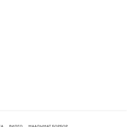
КА
ВИДЕО
МААЛЫМАТ БОРБОР