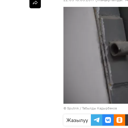
©
Sputnik / Табылды Кадырбеков
Жазылуу