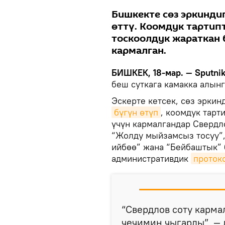
Бишкекте сөз эркинди
өттү. Коомдук тартип
тоскоолдук жараткан
кармалган.
БИШКЕК, 18-мар. — Sputnik
беш суткага камакка алын
Эскерте кетсек, сөз эркин
бүгүн өтүп
, коомдук тарт
үчүн кармалгандар Свердл
“Жолду мыйзамсыз тосуу”,
ийбөө” жана “Бейбаштык”
административдик
проток
“Свердлов соту карма
чечимин чыгарды”, — 