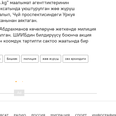
4.kg" маалымат агенттиктеринин
аксатында уюштурулган жөө жүрүш
алып, Чүй проспектисиндеги Уркуя
анынан аяктаган.
 Абдрахманов көчөлөрүнө жеткенде милиция
алган. ШИИБдин билдирүүсү боюнча акция
н коомдук тартипти сактоо жаатында бир
р
Бишкек
милиция
жөө жүрүш
сөз эркиндиги
ЯСАТ
РАДИО
РОССИЯ
МИГРАЦИЯ
СПОРТ
ИНФОГРАФИ