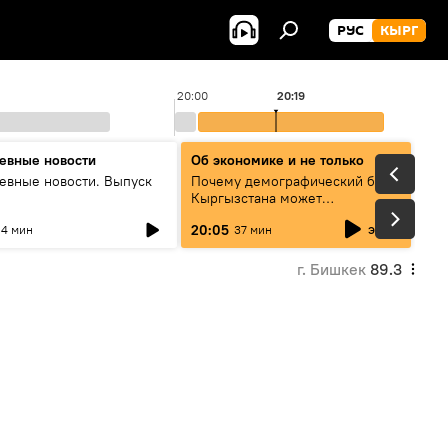
РУС
КЫРГ
20:00
20:19
евные новости
Об экономике и не только
евные новости. Выпуск
Почему демографический бум
Кыргызстана может
превратиться в проблему и как
эфир
20:05
4 мин
37 мин
этого избежать
г. Бишкек
89.3