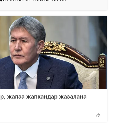
р, жалаа жапкандар жазалана