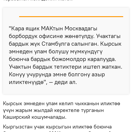
"Кара ящик МАКтын Москвадагы
борбордук офисине жөнөтүлдү. Учактагы
бардык жүк Стамбулга салынган. Кырсык
эмнеден улам болушу мүмкүндүгү
боюнча бардык божомолдор каралууда.
Учактын бардык тетиктери иштеп жаткан.
Конуу учурунда эмне болгону азыр
иликтенүүдө", — деди ал.
Кырсык эмнеден улам келип чыкканын иликтөө
үчүн жарым жылдай керектеле турганын
Каширский кошумчалады.
Кыргызстан учак кырсыгын иликтөө боюнча