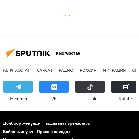
Кыргызстан
КЫРГЫЗСТАН
САЯСАТ
РАДИО
РОССИЯ
МИГРАЦИЯ
СП
Telegram
VK
ТikТоk
Rutube
Долбоор жөнүндө
Пайдалануу эрежелери
Байланыш үчүн
Пресс-релиздер