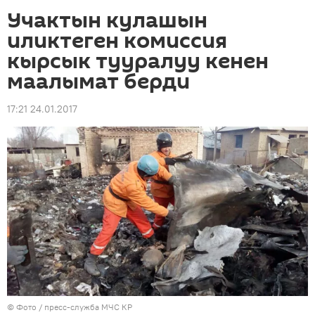
Учактын кулашын
иликтеген комиссия
кырсык тууралуу кенен
маалымат берди
17:21 24.01.2017
© Фото / пресс-служба МЧС КР