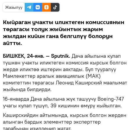
Жазылуу
Кыйраган учакты иликтеген комиссиянын
төрагасы толук жыйынтык жарым
жылдан кийин гана белгилүү болорун
айтты.
БИШКЕК, 24-янв. — Sputnik.
Дача айылына кулап
түшкөн учакты иликтеген комиссия кырсык болгон
жерде иликтөө иштерин аяктады. Бул тууралуу
Мамлекеттер аралык авиациялык (МАК)
комитеттин төрагасы Леонид Каширский маалымат
жыйында билдирди.
16-январда Дача айылына жүк ташуучу Boeing-747
учагы кулап түшүп, 39 кишинин өмүрү кыйылган.
Каширскийдин айтымында, кырсык болгон жерден
алынган бардык элементтер эксперттер
тарабынан изилденип жатат.