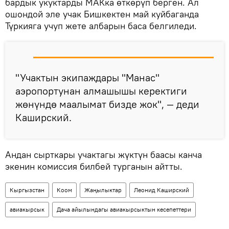
бардык укуктарды МАКка өткөрүп берген. Ал
ошондой эле учак Бишкектен май куйбаганда
Түркияга учуп жете албарын баса белгиледи.
"Учактын экипаждары "Манас"
аэропортунан алмашышы керектиги
жөнүндө маалымат бизде жок", — деди
Каширский.
Андан сырткары учактагы жүктүн баасы канча
экенин комиссия билбей турганын айтты.
Кыргызстан
Коом
Жаңылыктар
Леонид Каширский
авиакырсык
Дача айылындагы авиакырсыктын кесепеттери