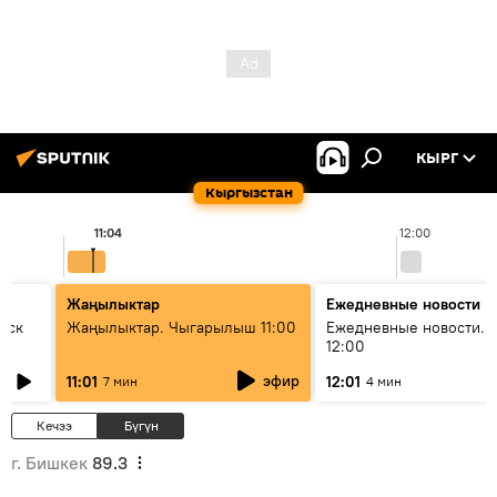
КЫРГ
Кыргызстан
11:04
12:00
Жаңылыктар
Ежедневные новости
уск
Жаңылыктар. Чыгарылыш 11:00
Ежедневные новости. 
12:00
эфир
11:01
12:01
7 мин
4 мин
Кечээ
Бүгүн
г. Бишкек
89.3