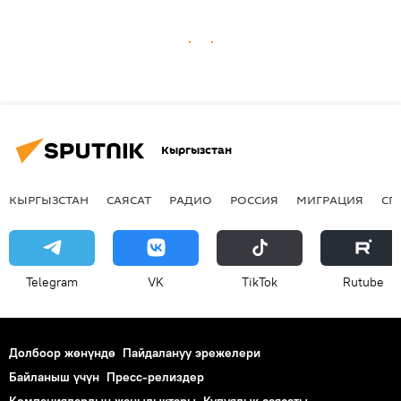
Кыргызстан
КЫРГЫЗСТАН
САЯСАТ
РАДИО
РОССИЯ
МИГРАЦИЯ
СП
Telegram
VK
ТikТоk
Rutube
Долбоор жөнүндө
Пайдалануу эрежелери
Байланыш үчүн
Пресс-релиздер
Компаниялардын жаңылыктары
Купуялык саясаты