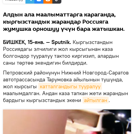
Алдын ала маалыматтарга караганда,
кыргызстандык жарандар Россияга
жумушка орношуу үчүн бара жатышкан.
БИШКЕК, 15-янв. — Sputnik.
Кыргызстандын
Россиядагы элчилиги жол кырсыгынан каза
болгондор тууралуу тактоо киргизип, алардын
саны төртөө экендигин билдирди.
Петровский районунун Нижний Новгород-Саратов
автотрассасында Тарумовка айылынын тушунда,
жол кырсыгы
катталгандыгы тууралуу
маалымдалган. Андан каза тапкан жети жарандын
бардыгы кыргызстандык экени
айтылган
.