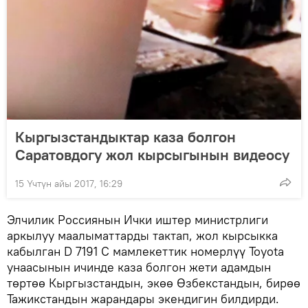
Кыргызстандыктар каза болгон
Саратовдогу жол кырсыгынын видеосу
15 Үчтүн айы 2017, 16:29
Элчилик Россиянын Ички иштер министрлиги
аркылуу маалыматтарды тактап, жол кырсыкка
кабылган D 7191 С мамлекеттик номерлүү Toyota
унаасынын ичинде каза болгон жети адамдын
төртөө Кыргызстандын, экөө Өзбекстандын, бирөө
Тажикстандын жарандары экендигин билдирди.