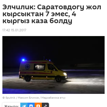
Элчилик: Саратовдогу жол
кырсыктан 7 эмес, 4
кыргыз каза болду
17:42 15.01.2017
©
Sputnik
/ Максим Блинов
/
Медиабанкка өтүү
Жазылуу