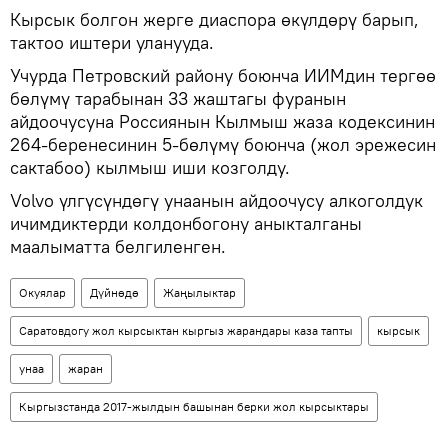
Кырсык болгон жерге диаспора өкүлдөрү барып,
тактоо иштери уланууда.
Учурда Петровский району боюнча ИИМдин тергөө
бөлүмү тарабынан 33 жаштагы фуранын
айдоочусуна Россиянын Кылмыш жаза кодексинин
264-беренесинин 5-бөлүмү боюнча (жол эрежесин
сактабоо) кылмыш иши козголду.
Volvo үлгүсүндөгү унаанын айдоочусу алкоголдук
ичимдиктерди колдонбогону аныкталганы
маалыматта белгиленген.
Окуялар
Дүйнөдө
Жаңылыктар
Саратовдогу жол кырсыктан кыргыз жарандары каза тапты
кырсык
унаа
жаран
Кыргызстанда 2017-жылдын башынан берки жол кырсыктары