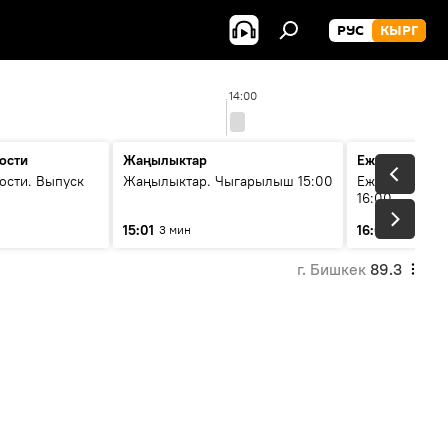
РУС
КЫРГ
14:00
ости
Жаңылыктар
Ежедневные 
ости. Выпуск
Жаңылыктар. Чыгарылыш 15:00
Ежедневные н
16:00
15:01
16:01
3 мин
3 мин
г. Бишкек
89.3