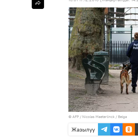
©
AFP
/ Nicolas Maeterlinck / Belga
Жазылуу