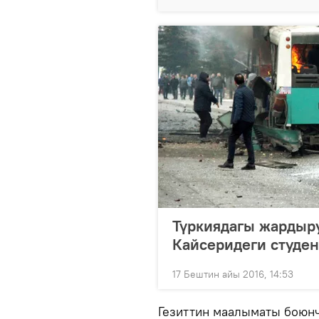
Түркиядагы жардыру
Кайсеридеги студен
17 Бештин айы 2016, 14:53
Гезиттин маалыматы боюнч