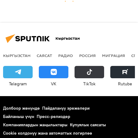
Кыргызстан
КЫРГЫЗСТАН
САЯСАТ
РАДИО
РОССИЯ
МИГРАЦИЯ
СП
Telegram
VK
ТikТоk
Rutube
Долбоор жөнүндө
Пайдалануу эрежелери
Байланыш үчүн
Пресс-релиздер
Компаниялардын жаңылыктары
Купуялык саясаты
Cookie колдонуу жана автоматтык логирлөө