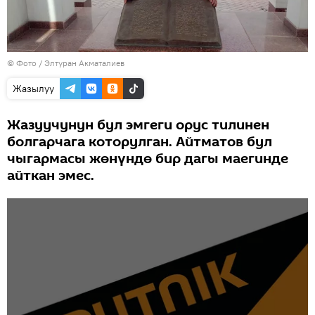
© Фото / Элтуран Акматалиев
Жазылуу
Жазуучунун бул эмгеги орус тилинен
болгарчага которулган. Айтматов бул
чыгармасы жөнүндө бир дагы маегинде
айткан эмес.