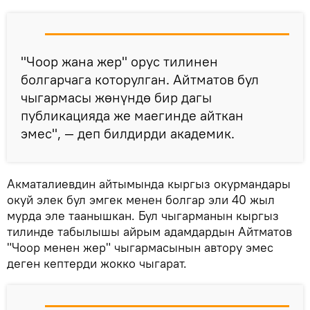
"Чоор жана жер" орус тилинен
болгарчага которулган. Айтматов бул
чыгармасы жөнүндө бир дагы
публикацияда же маегинде айткан
эмес", — деп билдирди академик.
Акматалиевдин айтымында кыргыз окурмандары
окуй элек бул эмгек менен болгар эли 40 жыл
мурда эле таанышкан. Бул чыгарманын кыргыз
тилинде табылышы айрым адамдардын Айтматов
"Чоор менен жер" чыгармасынын автору эмес
деген кептерди жокко чыгарат.