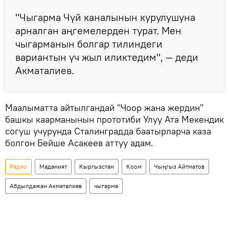
"Чыгарма Чүй каналынын курулушуна
арналган аңгемелерден турат. Мен
чыгарманын болгар тилиндеги
вариантын үч жыл иликтедим", — деди
Акматалиев.
Маалыматта айтылгандай "Чоор жана жердин"
башкы каарманынын прототиби Улуу Ата Мекендик
согуш учурунда Сталинградда баатырларча каза
болгон Бейше Асакеев аттуу адам.
Радио
Маданият
Кыргызстан
Коом
Чыңгыз Айтматов
Абдылдажан Акматалиев
чыгарма