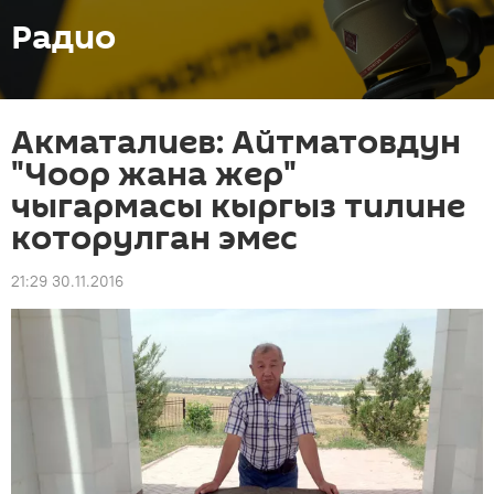
Радио
Акматалиев: Айтматовдун
"Чоор жана жер"
чыгармасы кыргыз тилине
которулган эмес
21:29 30.11.2016