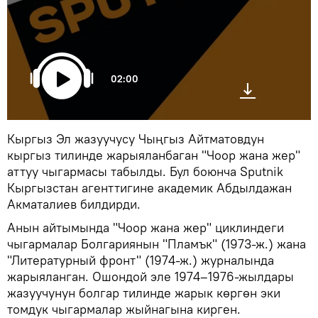
02:00
Кыргыз Эл жазуучусу Чыңгыз Айтматовдун
кыргыз тилинде жарыяланбаган "Чоор жана жер"
аттуу чыгармасы табылды. Бул боюнча Sputnik
Кыргызстан агенттигине академик Абдылдажан
Акматалиев билдирди.
Анын айтымында "Чоор жана жер" циклиндеги
чыгармалар Болгариянын "Пламък" (1973-ж.) жана
"Литературный фронт" (1974-ж.) журналында
жарыяланган. Ошондой эле 1974–1976-жылдары
жазуучунун болгар тилинде жарык көргөн эки
томдук чыгармалар жыйнагына кирген.