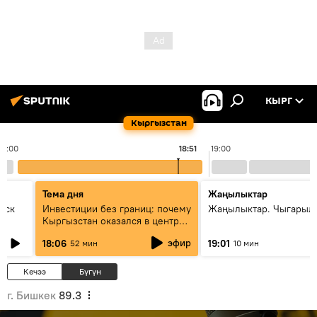
КЫРГ
Кыргызстан
18:00
18:51
19:00
Тема дня
Жаңылыктар
уск
Инвестиции без границ: почему
Жаңылыктар. Чыгарыл
Кыргызстан оказался в центре
внимания бизнеса
эфир
18:06
19:01
52 мин
10 мин
Кечээ
Бүгүн
г. Бишкек
89.3