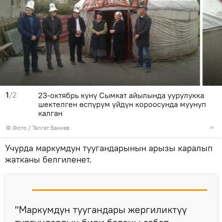
1
/2
23-октябрь күнү Сымкат айылында уурулукка
шектелген өспүрүм үйдүн короосунда муунуп
калган
© Фото / Талгат Бакиев
Учурда маркумдун туугандарынын арызы каралып
жатканы белгиленет.
"Маркумдун туугандары жергиликтүү