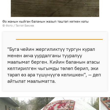
Өз жанын кыйган баланын жазып таштап кеткен каты
© Фото / Талгат Бакиев
"Буга чейин жергиликтүү тургун курал
менен акча уурдалганы тууралуу
маалымат берген. Кийин баланын атасы
келтирилген чыгымды төлөп берип, эки
тарап өз ара түшүнүүгө келишкен", — деп
айтылат маалыматта.