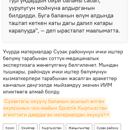
тургундардын бири баланы сабап,
уурулугун мойнуна алдырганын
билдирди. Буга баланын өлүм алдында
таштап кеткен каты дагы далил катары
каралууда", — деп ырасталат маалыматта.
Учурда материалдар Сузак районунун ички иштер
бөлүмү тарабынан соттук-медициналык
экспертизага жөнөтүлгөнү белгиленет. Мындан
тышкары, райондук ички иштер бөлүмүнүн
кызматкерлери тарабынан жасалган аракеттер
канчалык деңгээлде мыйзамдуу экенин ИИМ
иликтөөгө алмай болду.
Сузактагы окуучу баланын асынып өлгөн 
окуясынын чоо-жайын Sputnik Кыргызстан 
агенттиги даярдаган материалдан окуңуз>>
Коом
Окуялар
Кыргызстан
Жаңылыктар
Сузак району