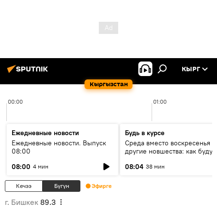
КЫРГ
Кыргызстан
00:00
01:00
Ежедневные новости
Будь в курсе
Ежедневные новости. Выпуск
Среда вместо воскресенья и
08:00
другие новшества: как будут
проходить выборы в КР?
08:00
08:04
4 мин
38 мин
Кечээ
Бүгүн
Эфирге
г. Бишкек
89.3