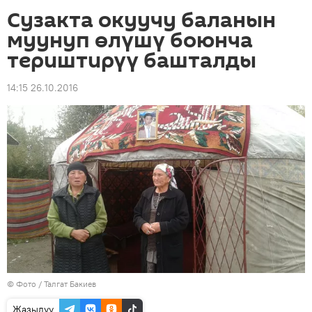
Сузакта окуучу баланын
муунуп өлүшү боюнча
териштирүү башталды
14:15 26.10.2016
© Фото / Талгат Бакиев
Жазылуу