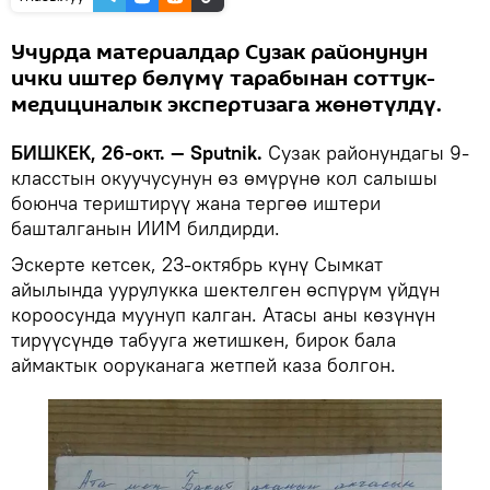
Учурда материалдар Сузак районунун
ички иштер бөлүмү тарабынан соттук-
медициналык экспертизага жөнөтүлдү.
БИШКЕК, 26-окт. — Sputnik.
Сузак районундагы 9-
класстын окуучусунун өз өмүрүнө кол салышы
боюнча териштирүү жана тергөө иштери
башталганын ИИМ билдирди.
Эскерте кетсек, 23-октябрь күнү Сымкат
айылында уурулукка шектелген өспүрүм үйдүн
короосунда муунуп калган. Атасы аны көзүнүн
тирүүсүндө табууга жетишкен, бирок бала
аймактык ооруканага жетпей каза болгон.