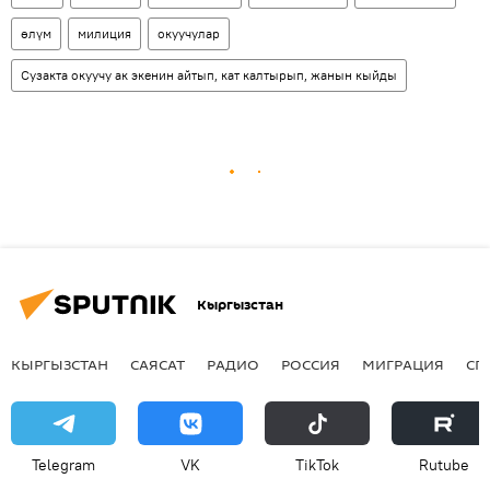
өлүм
милиция
окуучулар
Сузакта окуучу ак экенин айтып, кат калтырып, жанын кыйды
Кыргызстан
КЫРГЫЗСТАН
САЯСАТ
РАДИО
РОССИЯ
МИГРАЦИЯ
СП
Telegram
VK
ТikТоk
Rutube