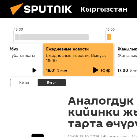
Кыргызстан
15:00
16:00
сүйлөйбүз
Ежедневные новости
Жаңылык
 — өз убагындагы
Ежедневные новости. Выпуск
Жаңылыкт
16:00
рологиялык кызмат
эфир
16:01
17:00
3 мин
5 м
ндөтүлүүдө
Кечээ
Бүгүн
Аналогдук
кийинки ж
тарта өчүр
12:05 18.10.2016
(Жаңыртылды:
14