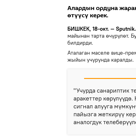
Алардын ордуна жара
өтүүсү керек.
БИШКЕК, 18-окт. — Sputnik.
майынан тарта өчүрүлөт. 
билдирди.
Аталаган маселе вице-пре
жыйын учурунда каралды.
"Учурда санариптик т
аракеттер көрүлүүдө.
сигнал алууга мүмкүн
пайызга жеткирүү кер
аналогдук телеберүүл