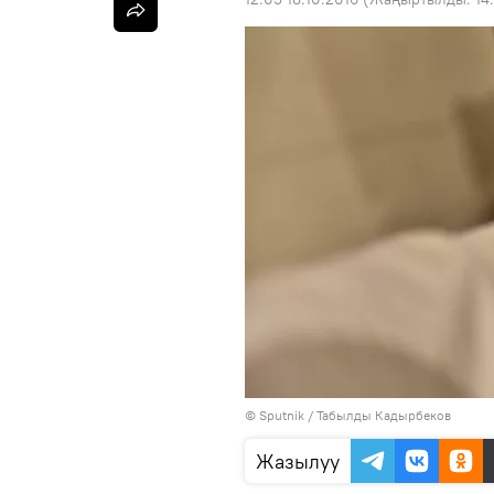
©
Sputnik / Табылды Кадырбеков
Жазылуу