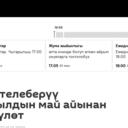
16:58
тар
Жума жыйынтыгы
Ежедн
ар. Чыгарылыш 17:00
апта ичинде болуп өткөн айрым
Ежедн
окуяларга токтолобуз
18:00
17:05
18:00
ин
51 мин
 телеберүү
ылдын май айынан
үлөт
:27 14.12.2021
)