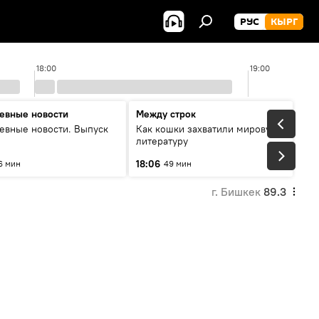
РУС
КЫРГ
18:00
19:00
евные новости
Между строк
евные новости. Выпуск
Как кошки захватили мировую
литературу
18:06
6 мин
49 мин
г. Бишкек
89.3