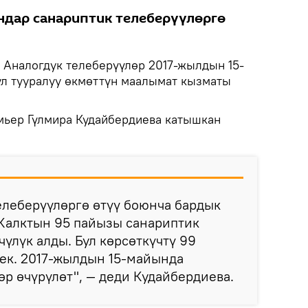
ндар санариптик телеберүүлөргө
Аналогдук телеберүүлөр 2017-жылдын 15-
Бул тууралуу өкмөттүн маалымат кызматы
мьер Гүлмира Кудайбердиева катышкан
елеберүүлөргө өтүү боюнча бардык
 Калктын 95 пайызы санариптик
чүлүк алды. Бул көрсөткүчтү 99
ек. 2017-жылдын 15-майында
өр өчүрүлөт", — деди Кудайбердиева.