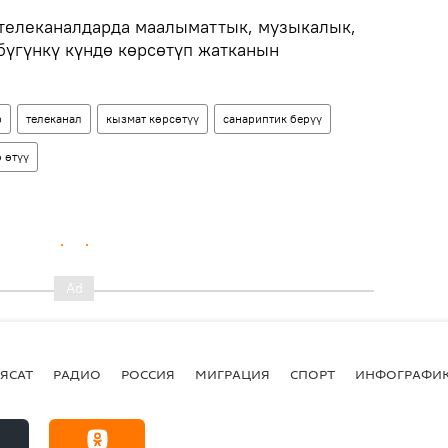
телеканалдарда маалыматтык, музыкалык,
бүгүнкү күндө көрсөтүп жатканын
р
телеканал
кызмат көрсөтүү
санариптик берүү
 өтүү
ЯСАТ
РАДИО
РОССИЯ
МИГРАЦИЯ
СПОРТ
ИНФОГРАФИ