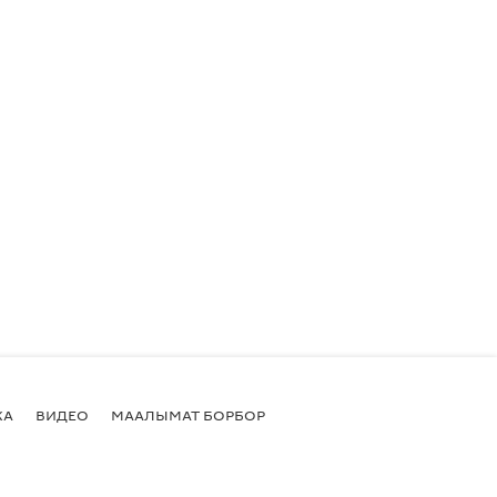
КА
ВИДЕО
МААЛЫМАТ БОРБОР