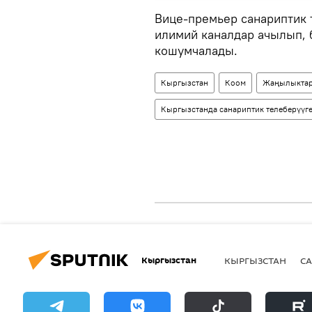
Вице-премьер санариптик 
илимий каналдар ачылып, 
кошумчалады.
Кыргызстан
Коом
Жаңылыкта
Кыргызстанда санариптик телеберүүгө
Кыргызстан
КЫРГЫЗСТАН
СА