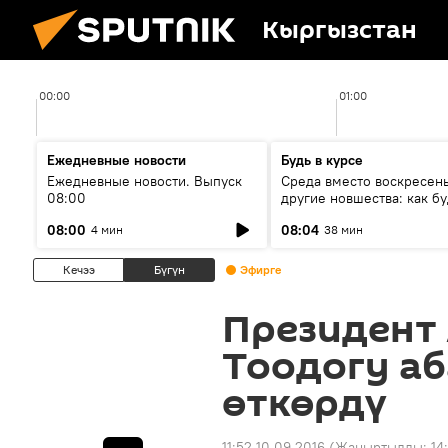
Кыргызстан
00:00
01:00
Ежедневные новости
Будь в курсе
Ежедневные новости. Выпуск
Среда вместо воскресень
08:00
другие новшества: как бу
проходить выборы в КР?
08:00
08:04
4 мин
38 мин
Кечээ
Бүгүн
Эфирге
Президент 
Тоодогу а
өткөрдү
11:52 10.09.2016
(Жаңыртылды:
14