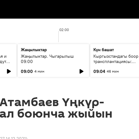
02:00
Жаңылыктар
Күн башат
я и
Жаңылыктар. Чыгарылыш
Кыргызстандагы боор
дут
09:00
трансплантациясы:
жетишкендиктер жана
09:00
09:04
4 мин
46 мин
келечеги
Атамбаев Үңкүр-
бал боюнча жыйын
:27 14.12.2021
)