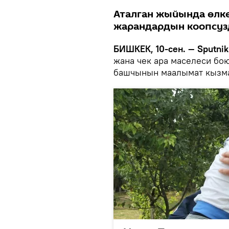
Аталган жыйында өлкө
жарандардын коопсуз
БИШКЕК, 10-сен. — Sputnik
жана чек ара маселеси бою
башчынын маалымат кызма