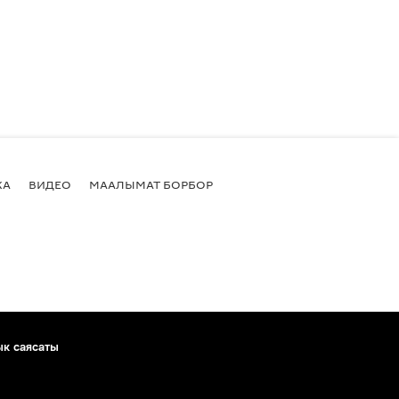
КА
ВИДЕО
МААЛЫМАТ БОРБОР
ык саясаты