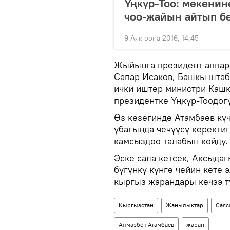
Үңкүр-Тоо: мекенин
чоо-жайын айтып б
9 Аяк оона 2016, 14:45
Жыйынга президент аппар
Сапар Исаков, Башкы шта
ички иштер министри Каш
президентке Үңкүр-Тоодог
Өз кезегинде Атамбаев кү
убагында чечүүсү керекти
камсыздоо талабын койду
Эске сала кетсек, Аксыда
бүгүнкү күнгө чейин кете 
кыргыз жарандары кечээ т
Кыргызстан
Жаңылыктар
Саяс
Алмазбек Атамбаев
жаран