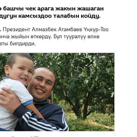
 башчы чек арага жакын жашаган
дугун камсыздоо талабын койду.
.
Президент Алмазбек Атамбаев Үңкүр-Тоо
нча жыйын өткөрдү. Бул тууралуу өлкө
ты билдирди.