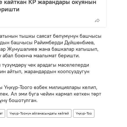
е кайткан КР жарандары окуянын
еришти
атынын тышкы саясат бөлүмүнүн башчысы
бдын башчысы Райимберди Дүйшөнбиев,
кар Жунушалиев жана башкалар катышып,
у абал боюнча маалымат беришти.
ч түзүмдөрү чек арадагы маселелерди
гин айтып, жарандардын коопсуздугун
.
гы Үңкүр-Тоого өзбек милициялары келип,
элек. Ал эми буга чейин кармап кеткен төрт
үнү бошотулган.
ат
Үңкүр-Тоонун айланасындагы көйгөй
Үңкүр-Тоо