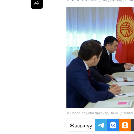
©
Пресс-служба президента КР / Султа
Жазылуу