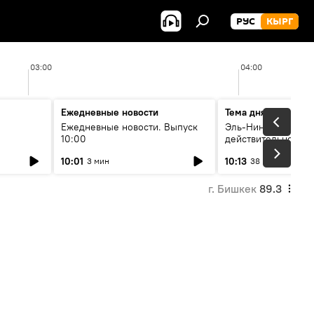
РУС
КЫРГ
03:00
04:00
Ежедневные новости
Тема дня
Ежедневные новости. Выпуск
Эль-Ниньо, жара и 
10:00
действительно вли
 өнүгүү
погоду в Кыргызст
10:01
10:13
3 мин
38 мин
г. Бишкек
89.3