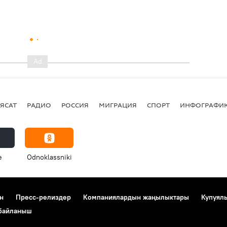
ЯСАТ
РАДИО
РОССИЯ
МИГРАЦИЯ
СПОРТ
ИНФОГРАФИ
e
Odnoklassniki
н
Пресс-релиздер
Компаниялардын жаңылыктары
Купуял
 байланыш