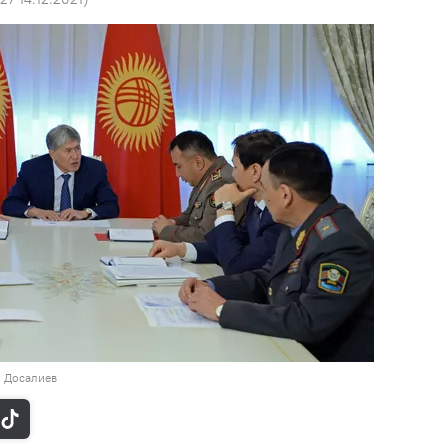
н Досалиев