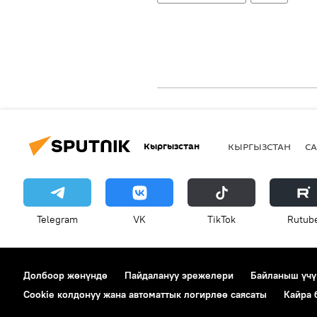
Кыргызстан
КЫРГЫЗСТАН
СА
Telegram
VK
ТikТоk
Rutub
Долбоор жөнүндө
Пайдалануу эрежелери
Байланыш үчү
Cookie колдонуу жана автоматтык логирлөө саясаты
Кайра