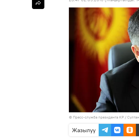
©
Пресс-служба президента КР / Султа
Жазылуу