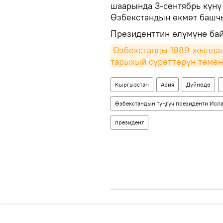
шаарында 3-сентябрь күнү
Өзбекстандын өкмөт башч
Президенттин өлүмүнө бай
Өзбекстанды 1989-жылдан
тарыхый сүрөттөрүн төмөн
Кыргызстан
Азия
Дүйнөдө
Өзбекстандын туңгуч президенти Исл
президент