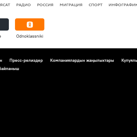
ЯСАТ
РАДИО
РОССИЯ
МИГРАЦИЯ
СПОРТ
ИНФОГРАФИ
e
Odnoklassniki
н
Пресс-релиздер
Компаниялардын жаңылыктары
Купуял
 байланыш