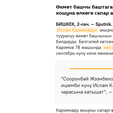
Өкмөт башчы баштага
кошуна өлкөгө сапар а
БИШКЕК, 2-сен. — Sputnik.
Ислам Каримовдун
акыркы
тууралуу өкмөт башчынын 
билдирди. Белгилей кетсе
Каримов 78 жашында
көз
сентябрь күнү кичи мекен
"Сооронбай Жээнбеко
ишемби күнү Ислам К
чарасына катышат", —
Каримовду акыркы сапарга