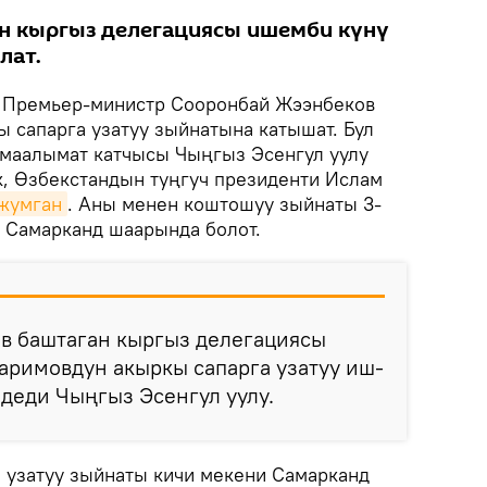
н кыргыз делегациясы ишемби күнү
лат.
Премьер-министр Сооронбай Жээнбеков
 сапарга узатуу зыйнатына катышат. Бул
маалымат катчысы Чыңгыз Эсенгул уулу
к, Өзбекстандын туңгуч президенти Ислам
 жумган
. Аны менен коштошуу зыйнаты 3-
и Самарканд шаарында болот.
в баштаган кыргыз делегациясы
аримовдун акыркы сапарга узатуу иш-
 деди Чыңгыз Эсенгул уулу.
 узатуу зыйнаты кичи мекени Самарканд