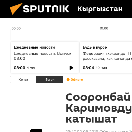
Кыргызстан
00:00
01:00
Ежедневные новости
Будь в курсе
Ежедневные новости. Выпуск
Федерация тхэквондо IT
08:00
рассказала, как команда 
жертвой мошенников
08:00
08:04
4 мин
40 мин
Кечээ
Бүгүн
Эфирге
Сооронбай
Каримовду
катышат
23:47 02.09.2016
(Жаңыртылды:
1