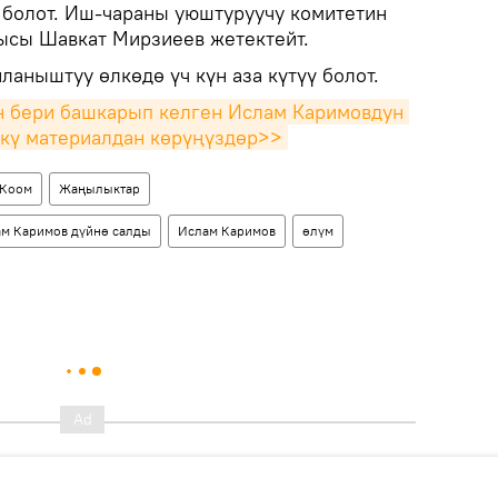
 болот. Иш-чараны уюштуруучу комитетин
ысы Шавкат Мирзиеев жетектейт.
ланыштуу өлкөдө үч күн аза күтүү болот.
 бери башкарып келген Ислам Каримовдун 
кү материалдан көрүңүздөр>>
Коом
Жаңылыктар
ам Каримов дүйнө салды
Ислам Каримов
өлүм