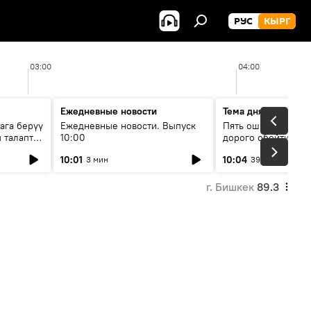
РУС
КЫРГ
03:00
04:00
Ежедневные новости
Тема дня
ага берүү
Ежедневные новости. Выпуск
Пять ошибок котор
 талаптар
10:00
дорого обойтись п
жилья
10:01
10:04
3 мин
39 мин
г. Бишкек
89.3