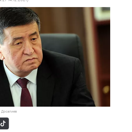
н Досалиев