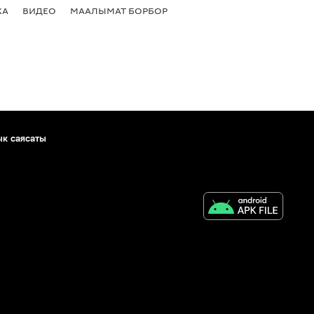
КА
ВИДЕО
МААЛЫМАТ БОРБОР
ык саясаты