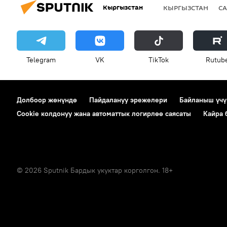
Кыргызстан
КЫРГЫЗСТАН
СА
Telegram
VK
ТikТоk
Rutub
Долбоор жөнүндө
Пайдалануу эрежелери
Байланыш үчү
Cookie колдонуу жана автоматтык логирлөө саясаты
Кайра
© 2026 Sputnik Бардык укуктар корголгон. 18+