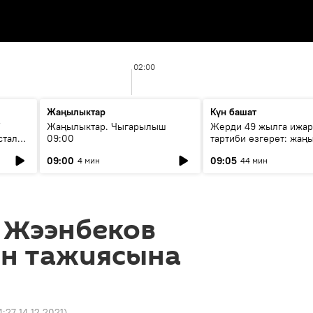
02:00
Жаңылыктар
Күн башат
F
Жаңылыктар. Чыгарылыш
Жерди 49 жылга ижар
стала
09:00
тартиби өзгөрөт: жаңы
эмнени көздөйт?
09:00
09:05
4 мин
44 мин
 Жээнбеков
н тажиясына
4:27 14.12.2021
)