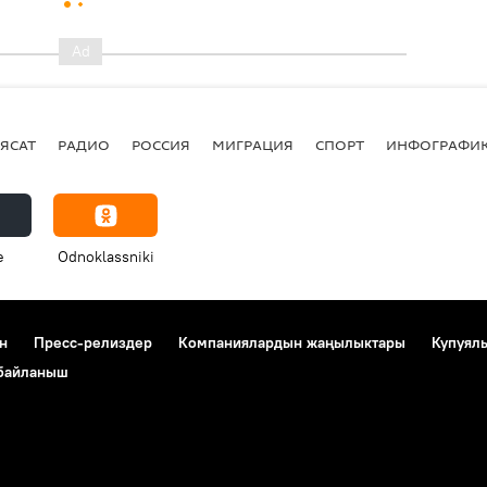
ЯСАТ
РАДИО
РОССИЯ
МИГРАЦИЯ
СПОРТ
ИНФОГРАФИ
e
Odnoklassniki
н
Пресс-релиздер
Компаниялардын жаңылыктары
Купуял
 байланыш