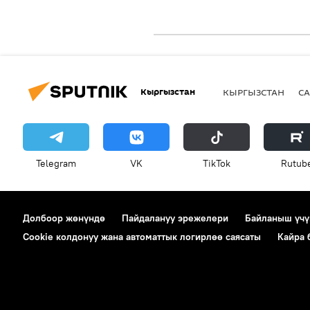
Кыргызстан
КЫРГЫЗСТАН
СА
Telegram
VK
ТikТоk
Rutub
Долбоор жөнүндө
Пайдалануу эрежелери
Байланыш үчү
Cookie колдонуу жана автоматтык логирлөө саясаты
Кайра