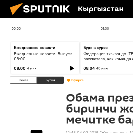
Кыргызстан
00:00
01:00
Ежедневные новости
Будь в курсе
Ежедневные новости. Выпуск
Федерация тхэквондо IT
08:00
рассказала, как команда 
жертвой мошенников
08:00
08:04
4 мин
40 мин
Кечээ
Бүгүн
Эфирге
Обама пре
биринчи ж
мечитке б
12:48 04.02.2016
(Жаңыртылды:
1