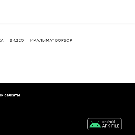
КА
ВИДЕО
МААЛЫМАТ БОРБОР
ык саясаты