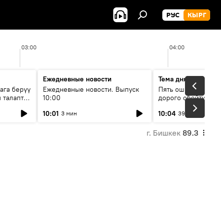
РУС
КЫРГ
03:00
04:00
Ежедневные новости
Тема дня
ага берүү
Ежедневные новости. Выпуск
Пять ошибок котор
 талаптар
10:00
дорого обойтись п
жилья
10:01
10:04
3 мин
39 мин
г. Бишкек
89.3