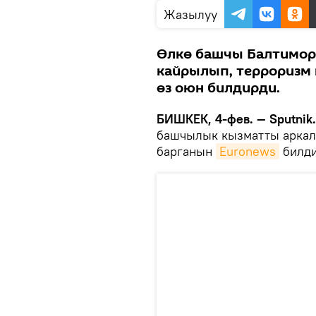
Жазылуу
Өлкө башчы Балтимор
кайрылып, терроризм
өз оюн билдирди.
БИШКЕК, 4-фев. — Sputnik.
башчылык кызматты аркал
барганын
Euronews
билди