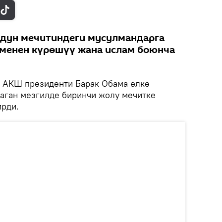
дун мечитиндеги мусулмандарга
 менен күрөшүү жана ислам боюнча
АКШ президенти Барак Обама өлкө
аган мезгилде биринчи жолу мечитке
рди.