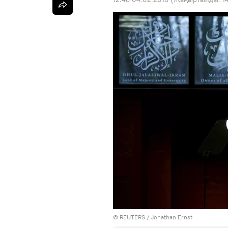
©
REUTERS
/ Jonathan Ernst