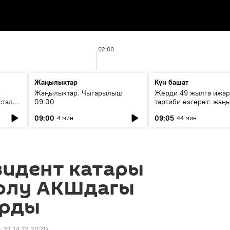
02:00
Жаңылыктар
Күн башат
F
Жаңылыктар. Чыгарылыш
Жерди 49 жылга ижар
стала
09:00
тартиби өзгөрөт: жаңы
эмнени көздөйт?
09:00
09:05
4 мин
44 мин
зидент катары
олу АКШдагы
арды
4:27 14.12.2021
)