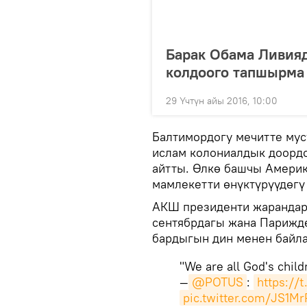
Барак Обама Ливияд
колдоого тапшырма
29 Үчтүн айы 2016, 10:00
Балтимордогу мечитте мус
ислам колониалдык доордо
айтты. Өлкө башчы Амери
мамлекетти өнүктүрүүдөгү
АКШ президенти жарандард
сентябрдагы жана Парижде
бардыгын дин менен байл
"We are all God's child
—
@POTUS
:
https://
pic.twitter.com/JS1M