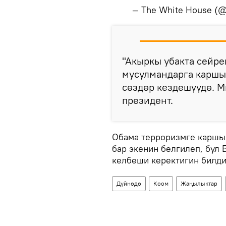
— The White House (
"Акыркы убакта сейре
мусулмандарга каршы
сөздөр кездешүүдө. М
президент.
Обама терроризмге каршы
бар экенин белгилеп, бул
келбеши керектигин билди
Дүйнөдө
Коом
Жаңылыктар