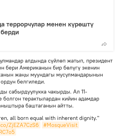
а террорчулар менен күрөштү
 берди
улмандар алдында сүйлөп жатып, президент
н бери Американын бир бөлүгү экенин
канын жаңы муундагы мусулмандарынын
 ордун белгиледи.
ы сабырдуулукка чакырды. Ал 11-
 болгон терактылардан кийин адамдар
аныштыра баштаганын айтты.
ren, all born equal with inherent dignity."
t.co/ZjEZA7CzS6
#MosqueVisit
rRC7o5