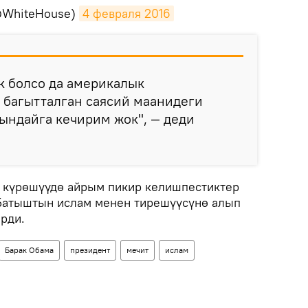
@WhiteHouse)
4 февраля 2016
к болсо да америкалык
 багытталган саясий маанидеги
ындайга кечирим жок", — деди
 күрөшүүдө айрым пикир келишпестиктер
 Батыштын ислам менен тирешүүсүнө алып
рди.
Барак Обама
президент
мечит
ислам