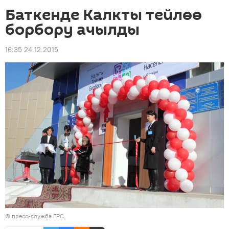
Баткенде Калкты тейлөө
борбору ачылды
16:35 24.12.2015
© пресс-служба ГРС