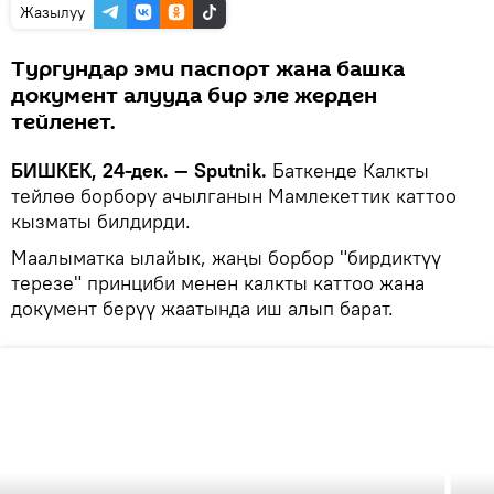
Жазылуу
Тургундар эми паспорт жана башка
документ алууда бир эле жерден
тейленет.
БИШКЕК, 24-дек. — Sputnik.
Баткенде Калкты
тейлөө борбору ачылганын Мамлекеттик каттоо
кызматы билдирди.
Маалыматка ылайык, жаңы борбор "бирдиктүү
терезе" принциби менен калкты каттоо жана
документ берүү жаатында иш алып барат.