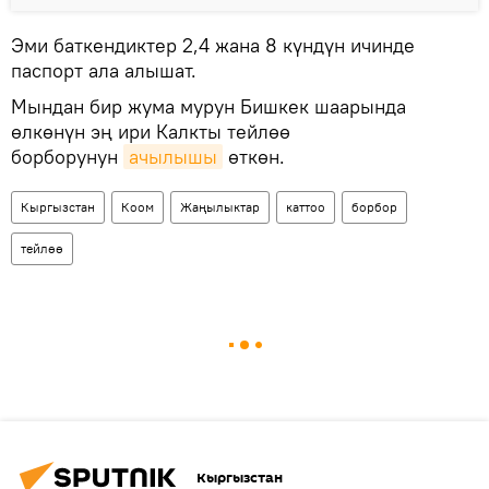
Эми баткендиктер 2,4 жана 8 күндүн ичинде
паспорт ала алышат.
Мындан бир жума мурун Бишкек шаарында
өлкөнүн эң ири Калкты тейлөө
борборунун
ачылышы
өткөн.
Кыргызстан
Коом
Жаңылыктар
каттоо
борбор
тейлөө
Кыргызстан