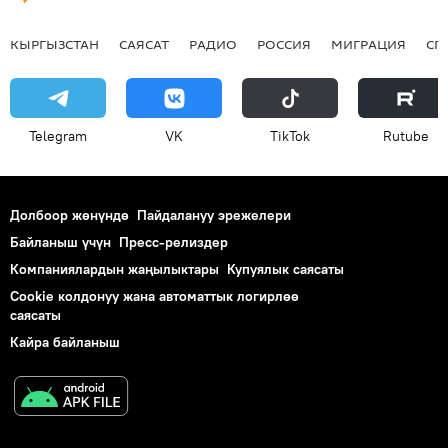
КЫРГЫЗСТАН
САЯСАТ
РАДИО
РОССИЯ
МИГРАЦИЯ
СП
Telegram
VK
ТikТоk
Rutube
Долбоор жөнүндө
Пайдалануу эрежелери
Байланыш үчүн
Пресс-релиздер
Компаниялардын жаңылыктары
Купуялык саясаты
Cookie колдонуу жана автоматтык логирлөө
саясаты
Кайра байланыш