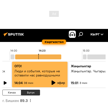
КЫРГ
Кыргызстан
14:00
14:23
15:00
ОГО!
Жаңылыктар
уск
Люди и события, которые не
Жаңылыктар. Чыгарыл
оставили нас равнодушными
эфир
14:04
15:01
38 мин
3 мин
Кечээ
Бүгүн
г. Бишкек
89.3