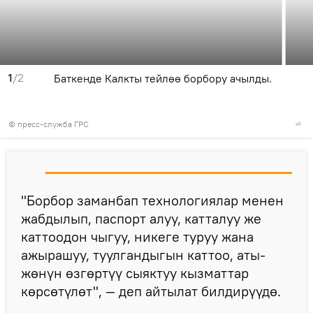
1
/2
Баткенде Калкты тейлөө борбору ачылды.
© пресс-служба ГРС
"Борбор заманбап технологиялар менен
жабдылып, паспорт алуу, катталуу же
каттоодон чыгуу, никеге туруу жана
ажырашуу, туулгандыгын каттоо, аты-
жөнүн өзгөртүү сыяктуу кызматтар
көрсөтүлөт", — деп айтылат билдирүүдө.