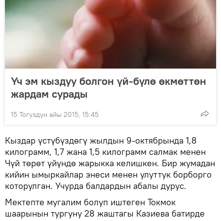
Үч эм кыздуу болгон үй-бүлө өкмөттөн
жардам сурады
15 Тогуздун айы 2015, 15:45
Кыздар үстүбүздөгү жылдын 9-октябрында 1,8
килограмм, 1,7 жана 1,5 килограмм салмак менен
Чүй төрөт үйүндө жарыкка келишкен. Бир жумадан
кийин ымыркайлар энеси менен улуттук борборго
которулган. Учурда балдардын абалы дурус.
Мектепте мугалим болуп иштеген Токмок
шаарынын тургуну 28 жаштагы Казиева батирде