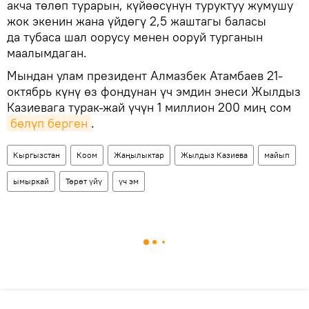
акча төлөп турарын, күйөөсүнүн туруктуу жумушу
жок экенин жана үйдөгү 2,5 жаштагы баласы
да тубаса шал оорусу менен ооруй турганын
маалымдаган.
Мындан улам президент Алмазбек Атамбаев 21-
октябрь күнү өз фондунан үч эмдин энеси Жылдыз
Казиевага турак-жай үчүн 1 миллион 200 миң сом
бөлүп берген
.
Кыргызстан
Коом
Жаңылыктар
Жылдыз Казиева
майып
ымыркай
Төрөт үйү
үч эм