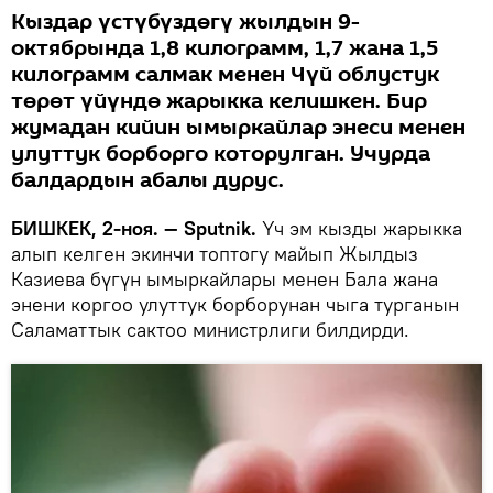
Кыздар үстүбүздөгү жылдын 9-
октябрында 1,8 килограмм, 1,7 жана 1,5
килограмм салмак менен Чүй облустук
төрөт үйүндө жарыкка келишкен. Бир
жумадан кийин ымыркайлар энеси менен
улуттук борборго которулган. Учурда
балдардын абалы дурус.
БИШКЕК, 2-ноя. — Sputnik.
Үч эм кызды жарыкка
алып келген экинчи топтогу майып Жылдыз
Казиева бүгүн ымыркайлары менен Бала жана
энени коргоо улуттук борборунан чыга турганын
Саламаттык сактоо министрлиги билдирди.