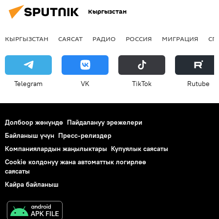
Кыргызстан
КЫРГЫЗСТАН
САЯСАТ
РАДИО
РОССИЯ
МИГРАЦИЯ
СП
Telegram
VK
ТikТоk
Rutube
Долбоор жөнүндө
Пайдалануу эрежелери
Байланыш үчүн
Пресс-релиздер
Компаниялардын жаңылыктары
Купуялык саясаты
Cookie колдонуу жана автоматтык логирлөө
саясаты
Кайра байланыш