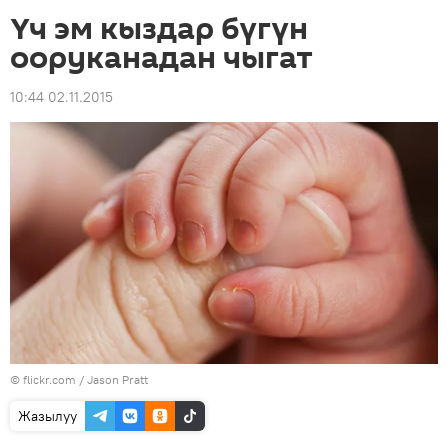
Үч эм кыздар бүгүн
ооруканадан чыгат
10:44 02.11.2015
© flickr.com / Jason Pratt
Жазылуу