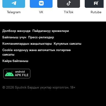
Telegram
VK
ТikТоk
Rutube
Долбоор жөнүндө
Пайдалануу эрежелери
Байланыш үчүн
Пресс-релиздер
Компаниялардын жаңылыктары
Купуялык саясаты
Cookie колдонуу жана автоматтык логирлөө
саясаты
Кайра байланыш
© 2026 Sputnik Бардык укуктар корголгон. 18+