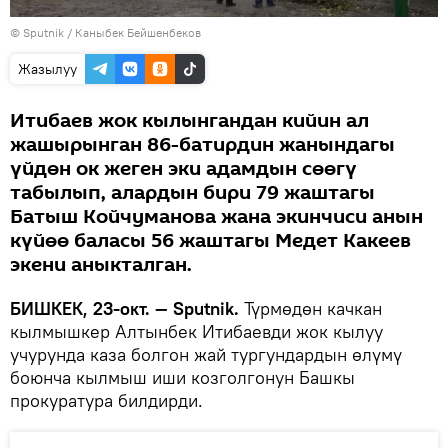
©
Sputnik
/ Каныбек Бейшенбеков
Жазылуу
Итибаев жок кылынгандан кийин ал
жашырынган 86-батирдин жанындагы
үйдөн ок жеген эки адамдын сөөгү
табылып, алардын бири 79 жаштагы
Батыш Койчуманова жана экинчиси анын
күйөө баласы 56 жаштагы Медет Какеев
экени аныкталган.
БИШКЕК, 23-окт. — Sputnik.
Түрмөдөн качкан
кылмышкер Алтынбек Итибаевди жок кылуу
учурунда каза болгон жай тургундардын өлүмү
боюнча кылмыш иши козголгонун Башкы
прокуратура билдирди.