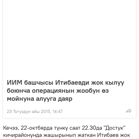
ИИМ башчысы Итибаевди жок кылуу
боюнча операциянын жообун өз
мойнуна алууга даяр
23 Тогуздун айы 2015, 14:47
Кечээ, 22-октбярда түнкү саат 22.30да "Достук"
кичирайонунда жашырынып жаткан Итибаев жок