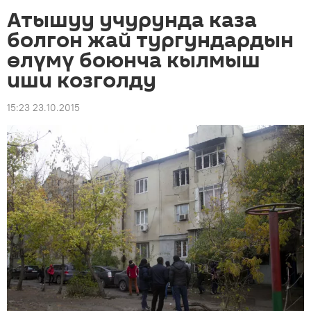
Атышуу учурунда каза
болгон жай тургундардын
өлүмү боюнча кылмыш
иши козголду
15:23 23.10.2015