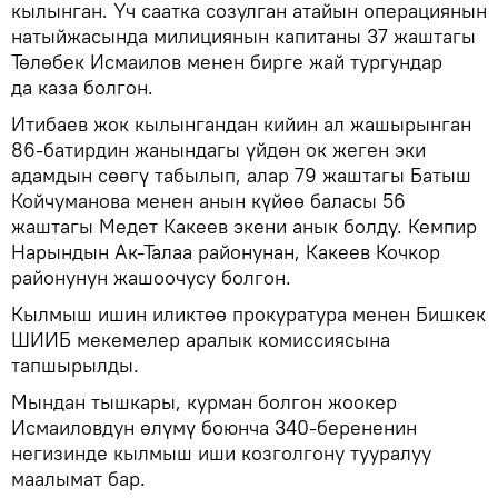
кылынган. Үч саатка созулган атайын операциянын
натыйжасында милициянын капитаны 37 жаштагы
Төлөбек Исмаилов менен бирге жай тургундар
да каза болгон.
Итибаев жок кылынгандан кийин ал жашырынган
86-батирдин жанындагы үйдөн ок жеген эки
адамдын сөөгү табылып, алар 79 жаштагы Батыш
Койчуманова менен анын күйөө баласы 56
жаштагы Медет Какеев экени анык болду. Кемпир
Нарындын Ак-Талаа районунан, Какеев Кочкор
районунун жашоочусу болгон.
Кылмыш ишин иликтөө прокуратура менен Бишкек
ШИИБ мекемелер аралык комиссиясына
тапшырылды.
Мындан тышкары, курман болгон жоокер
Исмаиловдун өлүмү боюнча 340-берененин
негизинде кылмыш иши козголгону тууралуу
маалымат бар.