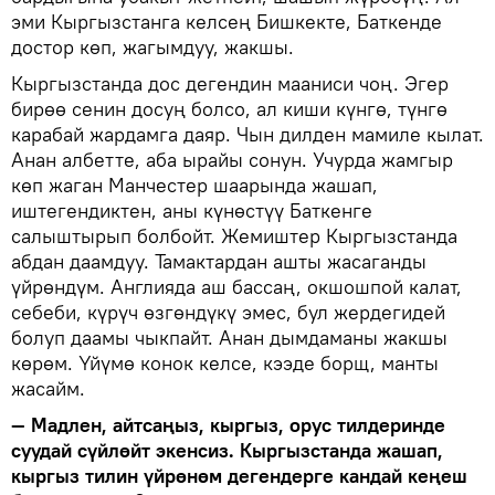
эми Кыргызстанга келсең Бишкекте, Баткенде
достор көп, жагымдуу, жакшы.
Кыргызстанда дос дегендин мааниси чоң. Эгер
бирөө сенин досуң болсо, ал киши күнгө, түнгө
карабай жардамга даяр. Чын дилден мамиле кылат.
Анан албетте, аба ырайы сонун. Учурда жамгыр
көп жаган Манчестер шаарында жашап,
иштегендиктен, аны күнөстүү Баткенге
салыштырып болбойт. Жемиштер Кыргызстанда
абдан даамдуу. Тамактардан ашты жасаганды
үйрөндүм. Англияда аш бассаң, окшошпой калат,
себеби, күрүч өзгөндүкү эмес, бул жердегидей
болуп даамы чыкпайт. Анан дымдаманы жакшы
көрөм. Үйүмө конок келсе, кээде борщ, манты
жасайм.
— Мадлен, айтсаңыз, кыргыз, орус тилдеринде
суудай сүйлөйт экенсиз. Кыргызстанда жашап,
кыргыз тилин үйрөнөм дегендерге кандай кеңеш