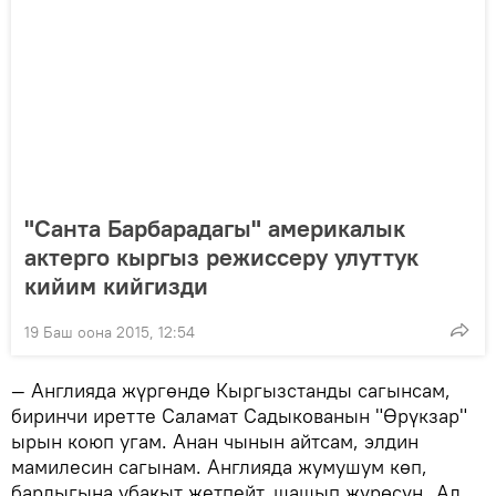
"Санта Барбарадагы" америкалык
актерго кыргыз режиссеру улуттук
кийим кийгизди
19 Баш оона 2015, 12:54
— Англияда жүргөндө Кыргызстанды сагынсам,
биринчи иретте Саламат Садыкованын "Өрүкзар"
ырын коюп угам. Анан чынын айтсам, элдин
мамилесин сагынам. Англияда жумушум көп,
бардыгына убакыт жетпейт, шашып жүрөсүң. Ал