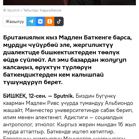
©
Sputnik / Табылды Кадырбеков
Жазылуу
Британиялык кыз Мадлен Баткенге барса,
мурдун чүйүрбөй эле, жергиликтүү
диалектиде бишкектиктерден төөлүк
өйдө сүйлөйт. Ал эми базардан жолугуп
калсаңыз, өрүктүн түрлөрүн
баткендиктерден кем калышпай
түшүндүрүп берет.
БИШКЕК, 12-сен. — Sputnik.
Биздин бүгүнкү
каарман Мадлен Ривс учурда тумандуу Альбиондо
жашайт, Манчестер университетинде сабак берип,
илим менен алектенет. Адистиги — социалдык
антрополог, этнолог. Кыргыз жерин мындан 16 жыл
мурда аттаптыр. Баткенде иштеп кетиптир.
Европанын жамгырлуу Манчестер шаарындагы