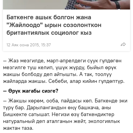
Баткенге ашык болгон жана
"Жайлоодо" ырын созолонткон
британтиялык социолог кыз
12 Аяк оона 2015, 15:37
— Жаз мезгилде, март-апрелдеги суук гүлдөгөн
мезгилге туш келип, үшүк жүрдү, быйыл өрүк
жакшы болбоду деп айтышты. А так, тоолуу
жайларда жакшы. Себеби, алар кийин гүлдөптүр.
— Өрүк жагабы сизге?
— Жакшы көрөм, ооба, пайдасы көп. Баткенде эки
түрү бар. Дарылангандын өңү башкача, аны
Бишкекте сатышат. Негизи өзү баткендиктер
натуральный деп аталганын жейт, экологиялык
жактан таза.