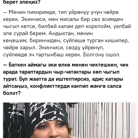
берет элеңиз?
— Менин пикиримде, тил үйрөнүү үчүн чөйрө
керек. Экинчиси, мен мисалы бир сөз эсимден
чыгып кетсе, билбей калам деп коркпойм, уялбай
эле сурай берем. Андыктан, менин
кеңешим, биринчиден, сүйлөшө турган кишилер,
чөйрө зарыл. Экинчиси, сөздү үйрөнүп,
сүйлөөдө эч тартынбаш керек. Болгону ошол.
— Баткен аймагы эки өлкө менен чектешкен, чек
арада тараптардын чыр-чатактары көп чыгып
турат. Бул жаатта да иштептирсиз, адис катары
айтсаңыз, конфликттерди кантип жөнгө салса
болот?