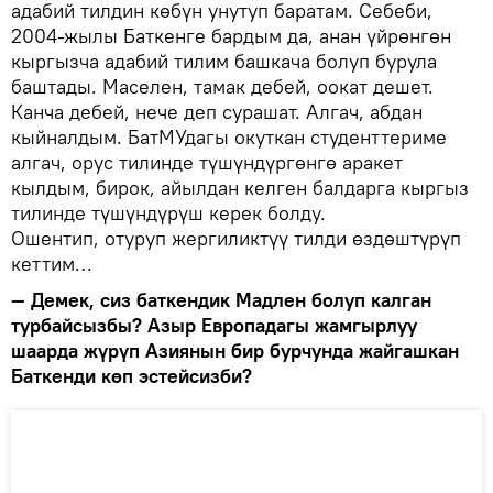
адабий тилдин көбүн унутуп баратам. Себеби,
2004-жылы Баткенге бардым да, анан үйрөнгөн
кыргызча адабий тилим башкача болуп бурула
баштады. Маселен, тамак дебей, оокат дешет.
Канча дебей, нече деп сурашат. Алгач, абдан
кыйналдым. БатМУдагы окуткан студенттериме
алгач, орус тилинде түшүндүргөнгө аракет
кылдым, бирок, айылдан келген балдарга кыргыз
тилинде түшүндүрүш керек болду.
Ошентип, отуруп жергиликтүү тилди өздөштүрүп
кеттим…
— Демек, сиз баткендик Мадлен болуп калган
турбайсызбы? Азыр Европадагы жамгырлуу
шаарда жүрүп Азиянын бир бурчунда жайгашкан
Баткенди көп эстейсизби?