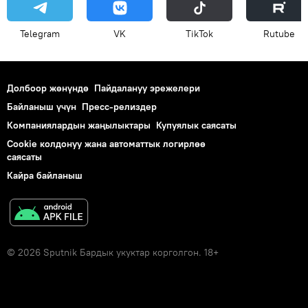
Telegram
VK
ТikТоk
Rutube
Долбоор жөнүндө
Пайдалануу эрежелери
Байланыш үчүн
Пресс-релиздер
Компаниялардын жаңылыктары
Купуялык саясаты
Cookie колдонуу жана автоматтык логирлөө
саясаты
Кайра байланыш
© 2026 Sputnik Бардык укуктар корголгон. 18+