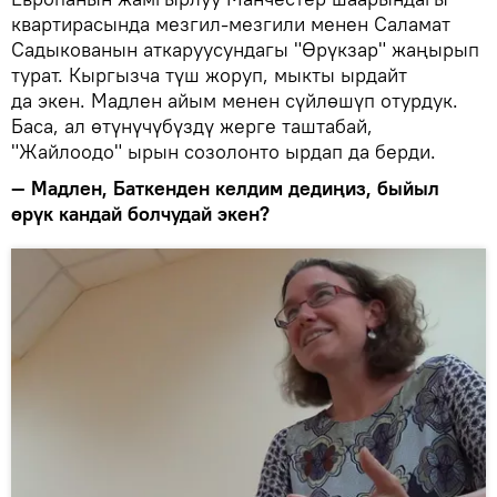
квартирасында мезгил-мезгили менен Саламат
Садыкованын аткаруусундагы "Өрүкзар" жаңырып
турат. Кыргызча түш жоруп, мыкты ырдайт
да экен. Мадлен айым менен сүйлөшүп отурдук.
Баса, ал өтүнүчүбүздү жерге таштабай,
"Жайлоодо" ырын созолонто ырдап да берди.
— Мадлен, Баткенден келдим дедиңиз, быйыл
өрүк кандай болчудай экен?