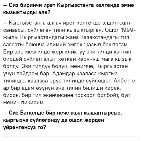
— Сиз биринчи ирет Кыргызстанга келгенде эмне
кызыктырды эле?
— Кыргызстанга алгач ирет келгенде элдин салт-
санаасы, сүйлөгөн тили кызыктырган. Ошол 1999-
жылы Кыргызстандагы жана Казакстандагы тил
саясаты боюнча илимий эмгек жазып баштагам.
Бир эле мезгилде жергиликтүү эки тилди кантип
бирдей сүйлөп алып кеткен көрүнүш мага кызык
болду. Эки тилдүү болуш менимче, Кыргызстан
үчүн пайдасы бар. Адамдар кааласа кыргыз
тилинде, кааласа орус тилинде сүйлөшөт. Албетте,
ар бир адам өзүнүн эне тилин билиши керек,
бирок, бир тил экинчисине тоскоол болбойт, бул
менин пикирим.
— Сиз Баткенде бир нече жыл жашаптырсыз,
кыргызча сүйлөгөндү да ошол жерден
үйрөнгөнсүз го?