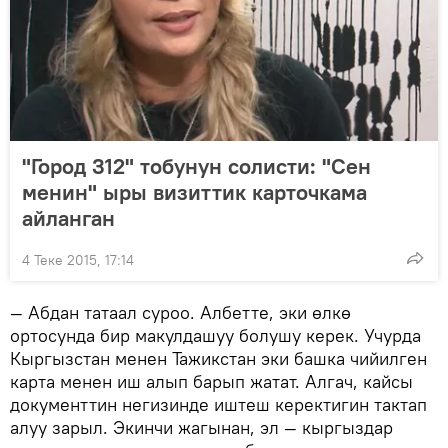
"Город 312" тобунун солисти: "Сен
менин" ыры визиттик карточкама
айланган
4 Теке 2015, 17:14
— Абдан татаал суроо. Албетте, эки өлкө
ортосунда бир макулдашуу болушу керек. Учурда
Кыргызстан менен Тажикстан эки башка чийилген
карта менен иш алып барып жатат. Алгач, кайсы
документтин негизинде иштеш керектигин тактап
алуу зарыл. Экинчи жагынан, эл — кыргыздар