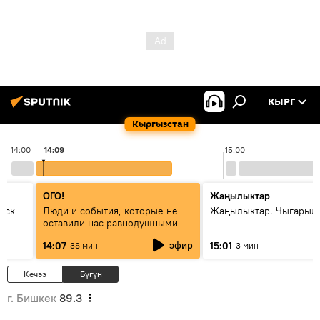
КЫРГ
Кыргызстан
14:00
14:09
15:00
ОГО!
Жаңылыктар
уск
Люди и события, которые не
Жаңылыктар. Чыгарыл
оставили нас равнодушными
эфир
14:07
15:01
38 мин
3 мин
Кечээ
Бүгүн
г. Бишкек
89.3