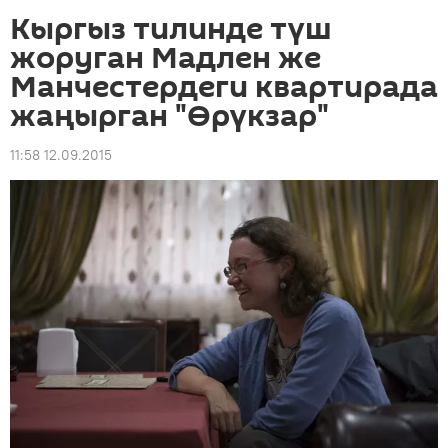
Кыргыз тилинде түш
жоруган Мадлен же
Манчестердеги квартирада
жаңырган "Өрүкзар"
11:58 12.09.2015