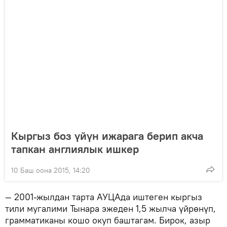
Кыргыз боз үйүн ижарага берип акча
тапкан англиялык ишкер
10 Баш оона 2015, 14:20
— 2001-жылдан тарта АУЦАда иштеген кыргыз
тили мугалими Тынара эжеден 1,5 жылча үйрөнүп,
грамматиканы кошо окуп баштагам. Бирок, азыр