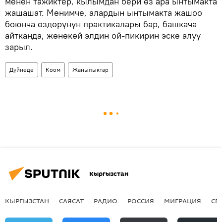
менен тажиктер, кылымдан бери өз ара ынтымакта
жашашат. Менимче, алардын ынтымакта жашоо
боюнча өздөрүнүн практикалары бар, башкача
айтканда, жөнөкөй элдин ой-пикирин эске алуу
зарыл.
Дүйнөдө
Коом
Жаңылыктар
Кыргызстан
КЫРГЫЗСТАН
САЯСАТ
РАДИО
РОССИЯ
МИГРАЦИЯ
СП