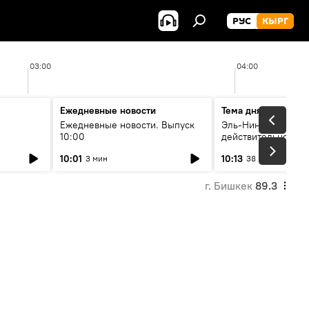
РУС
КЫРГ
03:00
04:00
Ежедневные новости
Тема дня
Ежедневные новости. Выпуск
Эль-Ниньо, жара и 
10:00
действительно вли
 өнүгүү
погоду в Кыргызст
10:01
10:13
3 мин
38 мин
г. Бишкек
89.3