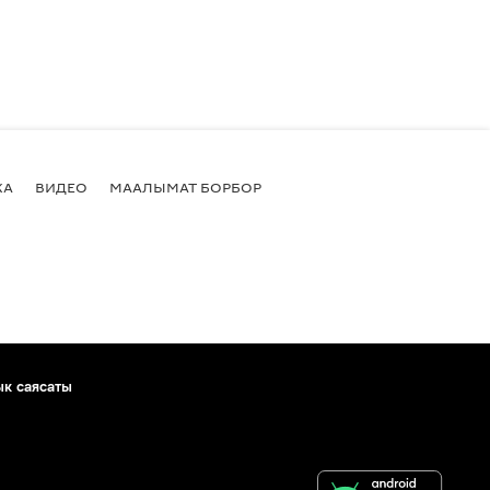
КА
ВИДЕО
МААЛЫМАТ БОРБОР
ык саясаты