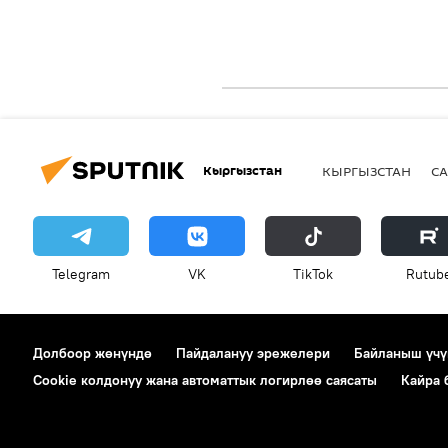
Кыргызстан
КЫРГЫЗСТАН
СА
Telegram
VK
ТikТоk
Rutub
Долбоор жөнүндө
Пайдалануу эрежелери
Байланыш үчү
Cookie колдонуу жана автоматтык логирлөө саясаты
Кайра