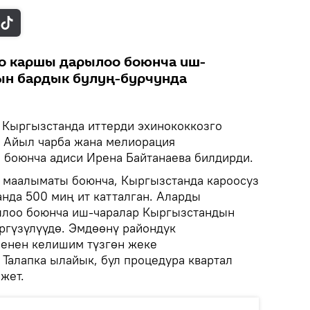
го каршы дарылоо боюнча иш-
ын бардык булуң-бурчунда
Кыргызстанда иттерди эхинококкозго
 Айыл чарба жана мелиорация
боюнча адиси Ирена Байтанаева билдирди.
 маалыматы боюнча, Кыргызстанда кароосуз
анда 500 миң ит катталган. Аларды
ылоо боюнча иш-чаралар Кыргызстандын
ргүзүлүүдө. Эмдөөнү райондук
менен келишим түзгөн жеке
 Талапка ылайык, бул процедура квартал
жет.