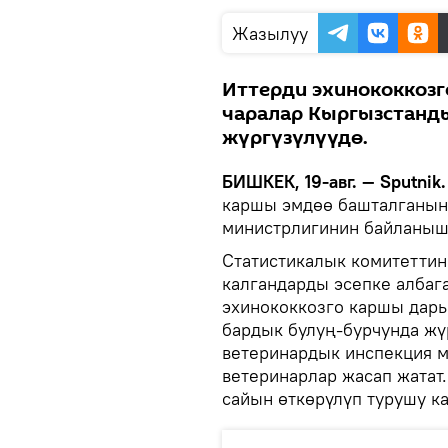
Жазылуу
Иттерди эхинококкоз
чаралар Кыргызстанд
жүргүзүлүүдө.
БИШКЕК, 19-авг. — Sputnik.
каршы эмдөө башталганын
министрлигинин байланыш 
Статистикалык комитеттин
калгандарды эсепке албаг
эхинококкозго каршы дар
бардык булуң-бурчунда жү
ветеринардык инспекция 
ветеринарлар жасап жатат.
сайын өткөрүлүп турушу ка