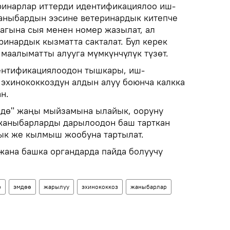
ринарлар иттерди идентификациялоо иш-
аныбардын ээсине ветеринардык китепче
лагына сыя менен номер жазылат, ал
ринардык кызматта сакталат. Бул керек
 маалыматты алууга мүмкүнчүлүк түзөт.
ентификациялоодон тышкары, иш-
эхинококкоздун алдын алуу боюнча калкка
н.
ндө" жаңы мыйзамына ылайык, ооруну
жаныбарларды дарылоодон баш тарткан
ык же кылмыш жообуна тартылат.
 жана башка органдарда пайда болуучу
р
эмдөө
жарылуу
эхинококкоз
жаныбарлар