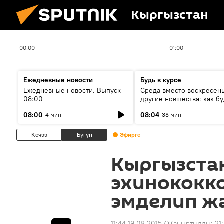
Кыргызстан
00:00
01:00
Ежедневные новости
Будь в курсе
Ежедневные новости. Выпуск
Среда вместо воскресень
08:00
другие новшества: как бу
проходить выборы в КР?
08:00
08:04
4 мин
38 мин
Кечээ
Бүгүн
Эфирге
Кыргызста
эхинококк
эмделип ж
11:44 19.08.2015
(Жаңыртылды:
21