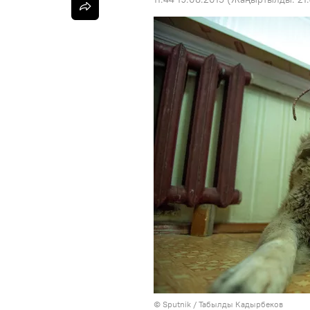
©
Sputnik / Табылды Кадырбеков