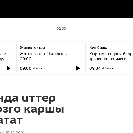
02:00
Жаңылыктар
Күн башат
я и
Жаңылыктар. Чыгарылыш
Кыргызстандагы боор
дут
09:00
трансплантациясы:
жетишкендиктер жана
09:00
09:04
4 мин
46 мин
келечеги
нда иттер
озго каршы
атат
:44 15.12.2021
)