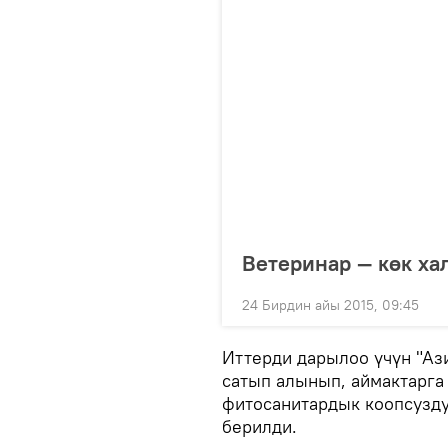
Ветеринар — көк ха
24 Бирдин айы 2015, 09:45
Иттерди дарылоо үчүн "А
сатып алынып, аймактарга
фитосанитардык коопсузду
берилди.