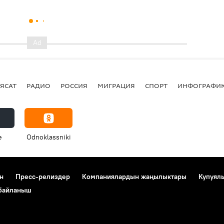
ЯСАТ
РАДИО
РОССИЯ
МИГРАЦИЯ
СПОРТ
ИНФОГРАФИ
e
Odnoklassniki
н
Пресс-релиздер
Компаниялардын жаңылыктары
Купуял
 байланыш