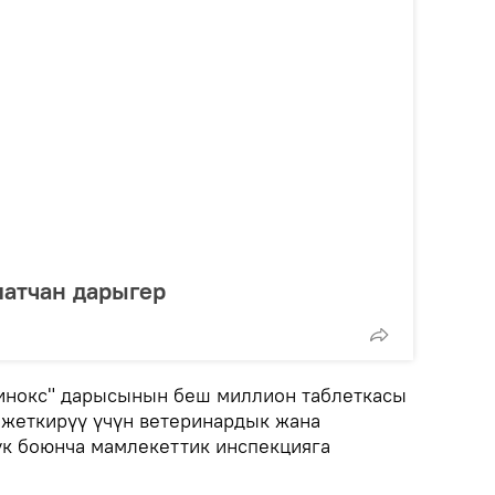
латчан дарыгер
зинокс" дарысынын беш миллион таблеткасы
 жеткирүү үчүн ветеринардык жана
к боюнча мамлекеттик инспекцияга