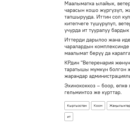
Маалыматка ылайык, вете
чарасын кошо жүргүзүп, ж
тапшырууда. Иттин сол ку
китепчеге түшүрүлүп, вете
учурда ит тууралуу бардык
Иттерди дарылоо жана ид
чаралардын комплексинде 
маалымат берүү да каралга
КРдин "Ветеренария жөнү
таратышы мүмкүн болгон 
жарандар администрациял
Эхинококкоз – боор, өпкө
гельминтоз же курттар.
Кыргызстан
Коом
Жаңылыкта
ит