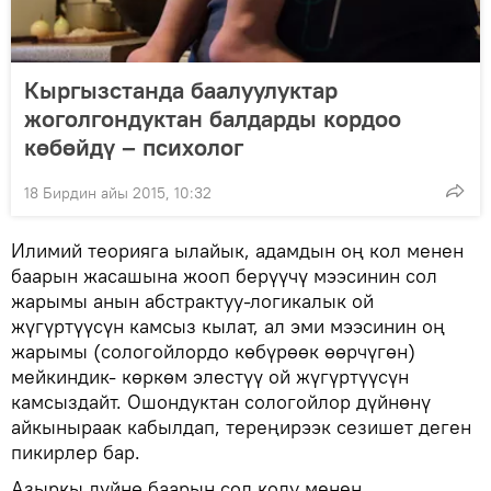
Кыргызстанда баалуулуктар
жоголгондуктан балдарды кордоо
көбөйдү – психолог
18 Бирдин айы 2015, 10:32
Илимий теорияга ылайык, адамдын оң кол менен
баарын жасашына жооп берүүчү мээсинин сол
жарымы анын абстрактуу-логикалык ой
жүгүртүүсүн камсыз кылат, ал эми мээсинин оң
жарымы (сологойлордо көбүрөөк өөрчүгөн)
мейкиндик- көркөм элестүү ой жүгүртүүсүн
камсыздайт. Ошондуктан сологойлор дүйнөнү
айкыныраак кабылдап, тереңирээк сезишет деген
пикирлер бар.
Азыркы дүйнө баарын сол колу менен