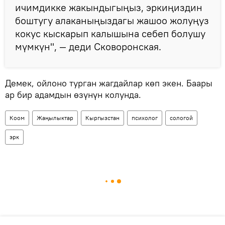
ичимдикке жакындыгыңыз, эркиңиздин
боштугу алаканыңыздагы жашоо жолуңуз
кокус кыскарып калышына себеп болушу
мүмкүн", — деди Сковоронская.
Демек, ойлоно турган жагдайлар көп экен. Баары
ар бир адамдын өзүнүн колунда.
Коом
Жаңылыктар
Кыргызстан
психолог
cологой
эрк