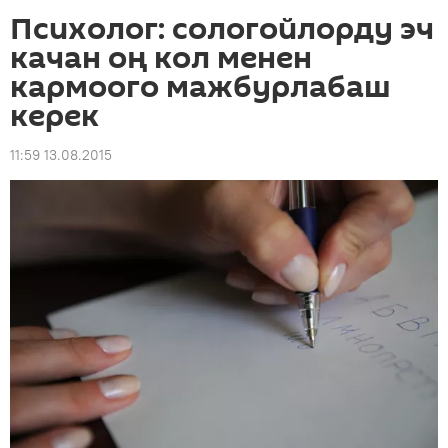
Психолог: сологойлорду эч
качан оң кол менен
кармоого мажбурлабаш
керек
11:59 13.08.2015