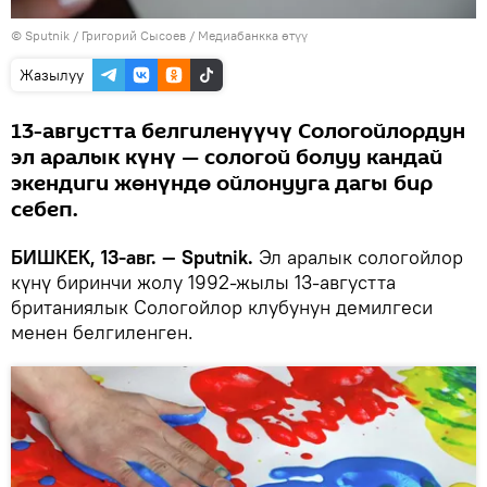
©
Sputnik
/ Григорий Сысоев
/
Медиабанкка өтүү
Жазылуу
13-августта белгиленүүчү Сологойлордун
эл аралык күнү — сологой болуу кандай
экендиги жөнүндө ойлонууга дагы бир
себеп.
БИШКЕК, 13-авг. — Sputnik.
Эл аралык сологойлор
күнү биринчи жолу 1992-жылы 13-августта
британиялык Сологойлор клубунун демилгеси
менен белгиленген.