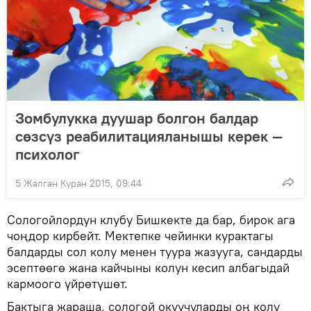
Зомбулукка дуушар болгон балдар
сөзсүз реабилитацияланышы керек —
психолог
5 Жалган Куран 2015, 09:44
Сологойлордун клубу Бишкекте да бар, бирок ага
чоңдор кирбейт. Мектепке чейинки курактагы
балдарды сол колу менен туура жазууга, сандарды
эсептөөгө жана кайчыны колун кесип албагыдай
кармоого үйрөтүшөт.
Бактыга жараша, сологой окуучуларды оң колу