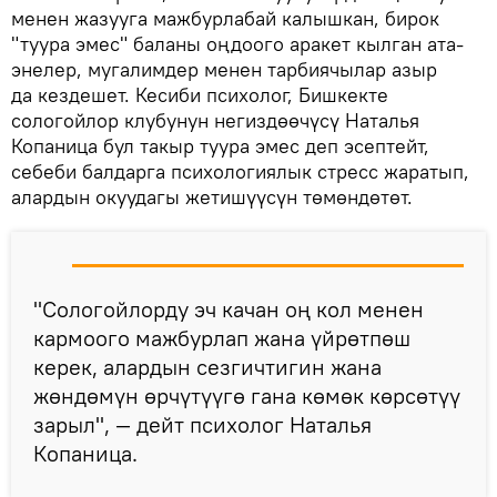
менен жазууга мажбурлабай калышкан, бирок
"туура эмес" баланы оңдоого аракет кылган ата-
энелер, мугалимдер менен тарбиячылар азыр
да кездешет. Кесиби психолог, Бишкекте
сологойлор клубунун негиздөөчүсү Наталья
Копаница бул такыр туура эмес деп эсептейт,
себеби балдарга психологиялык стресс жаратып,
алардын окуудагы жетишүүсүн төмөндөтөт.
"Сологойлорду эч качан оң кол менен
кармоого мажбурлап жана үйрөтпөш
керек, алардын сезгичтигин жана
жөндөмүн өрчүтүүгө гана көмөк көрсөтүү
зарыл", — дейт психолог Наталья
Копаница.