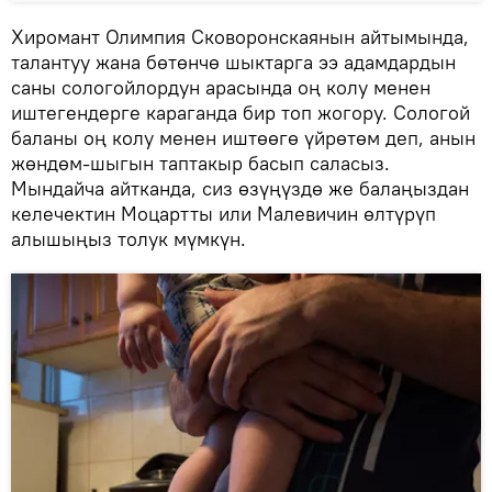
Хиромант Олимпия Сковоронскаянын айтымында,
талантуу жана бөтөнчө шыктарга ээ адамдардын
саны сологойлордун арасында оң колу менен
иштегендерге караганда бир топ жогору. Сологой
баланы оң колу менен иштөөгө үйрөтөм деп, анын
жөндөм-шыгын таптакыр басып саласыз.
Мындайча айтканда, сиз өзүңүздө же балаңыздан
келечектин Моцартты или Малевичин өлтүрүп
алышыңыз толук мүмкүн.