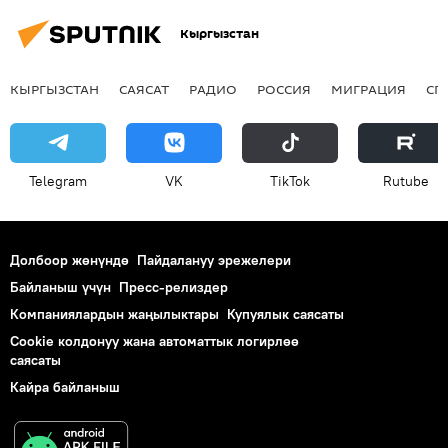
Кыргызстан
КЫРГЫЗСТАН
САЯСАТ
РАДИО
РОССИЯ
МИГРАЦИЯ
СП
Telegram
VK
ТikТоk
Rutube
Долбоор жөнүндө
Пайдалануу эрежелери
Байланыш үчүн
Пресс-релиздер
Компаниялардын жаңылыктары
Купуялык саясаты
Cookie колдонуу жана автоматтык логирлөө
саясаты
Кайра байланыш