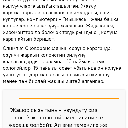
кылуучуларга ылайыкташылган. Жазуу
каражаттары жана ашкана шаймандары, эшик-
кулпулар, компьютердин "мышкасы" жана башка
көп нерселер алар үчүн жасалган. Жада калса,
хироманттар да болочок тагдырыңды оң колуңа
карап айтып беришет.
Олимпия Сковоронскаянын сөзүнө караганда,
өзүнүн жаркын келечегин билүүнү
каалагандардын арасынан 10 пайызы анык
сологойлор, 15 пайызы совет убагында оң колуна
үйрөтүлгөндөр жана дагы 5 пайызы эки колу
менен тең бирдей жакшы иштей алгандар.
"Жашоо сызыгынын узундугу сиз
сологой же сологой эместигиңизге
жараша болбойт. Ал эми тамекиге же