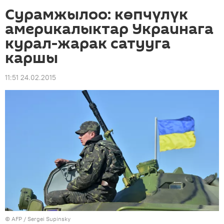
Сурамжылоо: көпчүлүк
америкалыктар Украинага
курал-жарак сатууга
каршы
11:51 24.02.2015
©
AFP
/ Sergei Supinsky