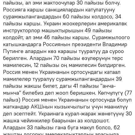
пайызы, ал эми жактоочулар 30 пайызы болчу.
Россияга каршы санкциялардын катулатууну
сурамжылангандардын 60 пайызы колдосо, 34
пайызы каршы. Украин жоокерлерин америкалвк
инструкторлор машыктырышын 49 пайызы
колдойт, ал эми 46 пайызы каршы. Сурамжылоого
катышкандарга Россиянын президенти Владимир
Путинге алардын көз карашы тууралуу да суроо
берилген. Алардын 70 пайызы өзүлөрүнүн терс
мамилесин, 12 пайызы оң мамилесин билдирген.
Россия менен Украинанын ортосундагы катаал
мамилелер тууралуу сурамжылангандардын 39
пайызы жакшы билет, дагы 41 пайызы "анча-
мынча" билебиз деп жооп беришкен. Көпчүлүгү (77
пайыз) Россия менен Украинанын ортосунда болуп
жаткандар АКШнын кызыкчылыгы үчүн маанилүү
деп эсептейт. Украинага курал-жарак жөнөтүүнү 30
жашка чейинкилер баарынан аз колдошот.
Алардын 33 пайызы гана буга макул болсо, 62
жаштан догорку амерекалыктардын арасында