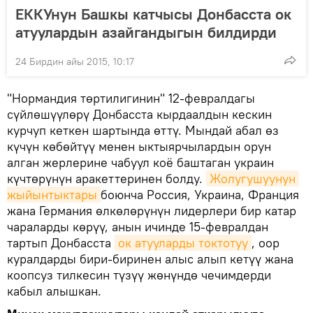
ЕККУнун Башкы катчысы Донбасста ок
атуулардын азайгандыгын билдирди
24 Бирдин айы 2015, 10:17
"Нормандия төртилигинин" 12-февралдагы
сүйлөшүүлөрү Донбасста кырдаалдын кескин
курчуп кеткен шартында өттү. Мындай абал өз
күчүн көбөйтүү менен ыктыярчылардын орун
алган жерлерине чабуул коё баштаган украин
күчтөрүнүн аракеттеринен болду.
Жолугушуунун 
жыйынтыктары
боюнча Россия, Украина, Франция
жана Германия өлкөлөрүнүн лидерлери бир катар
чараларды көрүү, анын ичинде 15-февралдан
тартып Донбасста
ок атууларды токтотуу
, оор
куралдарды бири-биринен алыс алып кетүү жана
коопсуз тилкесин түзүү жөнүндө чечимдерди
кабыл алышкан.