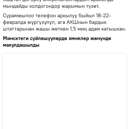
мындайды колдогондор жарымын түзөт.
Сурамжылоо телефон аркылуу быйыл 18-22-
февралда жүргүзүлүп, ага АКШнын бардык
штаттарынан жашы жеткен 1,5 миң адам катышкан.
Минсктеги сүйлөшүүлөрдө эмнелер жөнүндө
макулдашылды