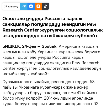
Жазылуу
Ошол эле учурда Россияга каршы
санкциялар популярдуу экендигин Pew
Research Center жүргүзгөн социологиялык
изилдөөлөрдүн натыйжалары күбөлөйт.
БИШКЕК, 24-фев — Sputnik.
Америкалыктардын
жарымынан көбү Украинага курал-жарак берүүгө
каршы, ошол эле учурда Россияга каршы
санкциялар популярдуу экендигин Pew Research
Center жүргүзгөн социологиялык изилдөөлөрдүн
натыйжалары күбөлөйт.
Сурамжылоого ылайык, респонденттердин 53
пайызы Украинага курал-жарак жана аскер
жабдууларын берүүгө каршы, ал эми 41 пайызы
болсо муну колдойт. 2014-жылдын апрелинде
курал берүүгө каршы пикирдегилердин саны 62