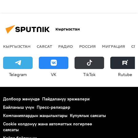
Кыргызстан
КЫРГЫЗСТАН
САЯСАТ
РАДИО
РОССИЯ
МИГРАЦИЯ
СП
Telegram
VK
ТikТоk
Rutube
Долбоор жөнүндө
Пайдалануу эрежелери
Байланыш үчүн
Пресс-релиздер
Компаниялардын жаңылыктары
Купуялык саясаты
Cookie колдонуу жана автоматтык логирлөө
саясаты
Кайра байланыш