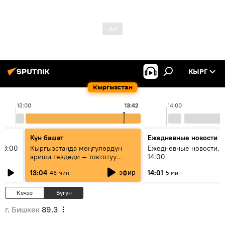
КЫРГ
Кыргызстан
13:00
13:42
14:00
Күн башат
Ежедневные новости
13:00
Кыргызстанда мөңгүлөрдүн
Ежедневные новости. 
эриши тездеди — токтотуу
14:00
мүмкүн эмеспи?
эфир
13:04
14:01
46 мин
5 мин
Кечээ
Бүгүн
г. Бишкек
89.3