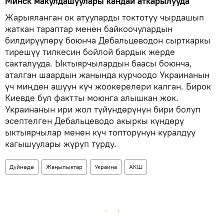
Минск макулдашуулары кандай аткарылууда
Жарыяланган ок атууларды токтотуу чырдашып
жаткан тараптар менен байкоочулардын
билдирүүлөрү боюнча Дебальцеводон сырткаркы
тирешүү тилкесин бойлой бардык жерде
сакталууда. Ыктыярчылардын баасы боюнча,
аталган шаардын жанында курчоодо Украинанын
үч миңден ашуун күч жоокерелери калган. Бирок
Киевде бул фактты моюнга алышкан жок.
Украинанын ири жол түйүндөрүнүн бири болуп
эсептелген Дебальцеводо акыркы күндөрү
ыктыярчылар менен күч топторунун куралдуу
кагышуулары жүрүп турду.
Дүйнөдө
Жаңылыктар
Украина
АКШ