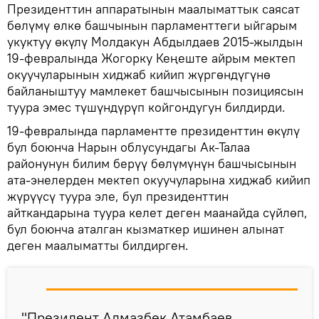
Президенттин аппаратынын маалыматтык саясат
бөлүмү өлкө башчынын парламенттеги ыйгарым
укуктуу өкүлү Молдакун Абдылдаев 2015-жылдын
19-февралында Жогорку Кеңеште айрым мектеп
окуучуларынын хиджаб кийип жүргөндүгүнө
байланыштуу мамлекет башчысынын позициясын
туура эмес түшүндүрүп койгондугун билдирди.
19-февралында парламентте президенттин өкүлү
бул боюнча Нарын облусундагы Ак-Талаа
районунун билим берүү бөлүмүнүн башчысынын
ата-энелерден мектеп окуучуларына хиджаб кийип
жүрүүсү туура эле, бул президенттин
айткандарына туура келет деген маанайда сүйлөп,
бул боюнча аталган кызматкер ишинен алынат
деген маалыматты билдирген.
"Президент Алмазбек Атамбаев