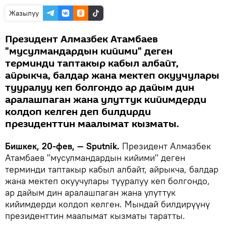
Жазылуу
Президент Алмазбек Атамбаев
"мусулмандардын кийими" деген
терминди таптакыр кабыл албайт,
айрыкча, балдар жана мектеп окуучулары
тууралуу кеп болгондо ар дайым дин
аралашпаган жана улуттук кийимдерди
колдоп келген деп билдирди
президенттин маалымат кызматы.
Бишкек, 20-фев, — Sputnik.
Президент Алмазбек
Атамбаев "мусулмандардын кийими" деген
терминди таптакыр кабыл албайт, айрыкча, балдар
жана мектеп окуучулары тууралуу кеп болгондо,
ар дайым дин аралашпаган жана улуттук
кийимдерди колдоп келген. Мындай билдирүүнү
президенттин маалымат кызматы таратты.