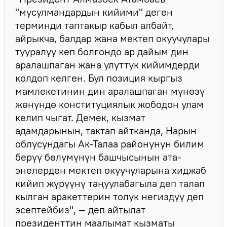
"мусулмандардын кийими" деген
терминди таптакыр кабыл албайт,
айрыкча, балдар жана мектеп окуучулары
тууралуу кеп болгондо ар дайым дин
аралашпаган жана улуттук кийимдерди
колдоп келген. Бул позиция кыргыз
мамлекетинин дин аралашпаган мүнөзү
жөнүндө конституциялык жободон улам
келип чыгат. Демек, кызмат
адамдарынын, тактап айтканда, Нарын
облусундагы Ак-Талаа районунун билим
берүү бөлүмүнүн башчысынын ата-
энелерден мектеп окуучуларына хиджаб
кийип жүрүүнү таңуулабагыла деп талап
кылган аракеттерин толук негиздүү деп
эсептейбиз", — деп айтылат
президенттин маалымат кызматы