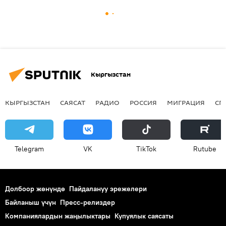
Кыргызстан
КЫРГЫЗСТАН
САЯСАТ
РАДИО
РОССИЯ
МИГРАЦИЯ
СП
Telegram
VK
ТikТоk
Rutube
Долбоор жөнүндө
Пайдалануу эрежелери
Байланыш үчүн
Пресс-релиздер
Компаниялардын жаңылыктары
Купуялык саясаты