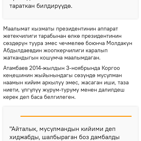
тараткан билдирүүдө.
Маалымат кызматы президентинин аппарат
жетекчилиги тарабынан өлкө президентинин
сөздөрүн туура эмес чечмелөө боюнча Молдакун
Абдылдаевдин жоопкерчилиги каралып
жаткандыгын кошумча маалымдаган.
Атамбаев 2014-жылдын 3-ноябрында Коргоо
кеңешинин жыйынындагы сөзүндө мусулман
наамын кийим аркылуу эмес, жасаган иши, таза
ниети, үлгүлүү жүрүм-туруму менен далилдеш
керек деп баса белгилеген.
"Айталык, мусулмандын кийими деп
хиджабды, шалбыраган боз дамбалды