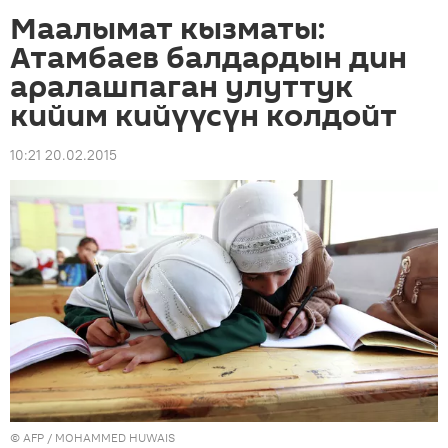
Маалымат кызматы:
Атамбаев балдардын дин
аралашпаган улуттук
кийим кийүүсүн колдойт
10:21 20.02.2015
©
AFP
/ MOHAMMED HUWAIS