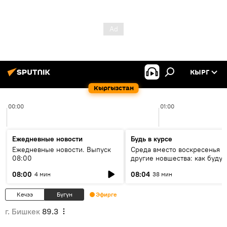
КЫРГ
Кыргызстан
00:00
01:00
Ежедневные новости
Будь в курсе
Ежедневные новости. Выпуск
Среда вместо воскресенья и
08:00
другие новшества: как будут
проходить выборы в КР?
08:00
08:04
4 мин
38 мин
Кечээ
Бүгүн
Эфирге
г. Бишкек
89.3