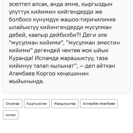
эсептеп алсак, анда эмне, кыргыздын
улуттук кийимин кийгендерди же
болбосо күнүмдүк жашоо-тиричиликке
ылайыктуу кийингендерди мусулман
дебей, каапыр дейбизби?! Деги эле
"мусулман кийими", "мусулман эместин
кийими" дегендей чектөө жок ыйык
Куранда! Исламда жарашыктуу, таза
кийинүү талап кылынат", — деп айткан
Атамбаев Коргоо кеңешинин
жыйынында.
Окуялар
Кыргызстан
Жаңылыктар
Алмазбек Атамбаев
ислам