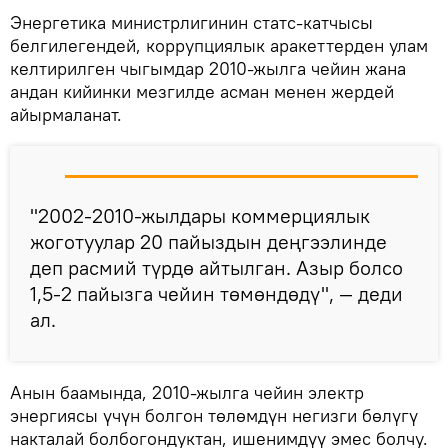
Энергетика министрлигинин статс-катчысы
белгилегендей, коррупциялык аракеттерден улам
келтирилген чыгымдар 2010-жылга чейин жана
андан кийинки мезгилде асман менен жердей
айырмаланат.
"2002-2010-жылдары коммерциялык
жоготуулар 20 пайыздын деңгээлинде
деп расмий түрдө айтылган. Азыр болсо
1,5-2 пайызга чейин төмөндөдү", — деди
ал.
Анын баамында, 2010-жылга чейин электр
энергиясы үчүн болгон төлөмдүн негизги бөлүгү
накталай болбогондуктан, ишенимдүү эмес болчу.