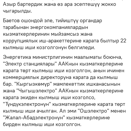
Азыр бартердик жана өз ара эсептешүү жокко
чыгарылды.
Баетов ошондой эле, тийиштүү органдар
тарабынан энергокомпаниялардын
кызматкерлеринин мыйзамсыз жана
коррупциялык иш-аракеттерине карата былтыр 22
кылмыш иши козголгонун белгиледи.
Энергетика министрлигинин маалыматы боюнча,
"Электр станциялары" ААКнын кызматкерлерине
карата төрт кылмыш иши козголгон, анын ичинен
коммерциялык директоруна карата да кылмыш
бар. "Кыргызкөмүр" мамлекеттик ишканасынын
жана "Чыгышэлектро" ААКнын кызматкерлерине
карата экиден кылмыш иши козголсо,
"Түндүкэлектронун" кызматкерлерине карата төрт
кылмыш иши ачылган. Ал эми "Ошэлектро" менен
"Жалал-Абадэлектронун" кызматкерлерине
бирден кылмыш иши козголгон.