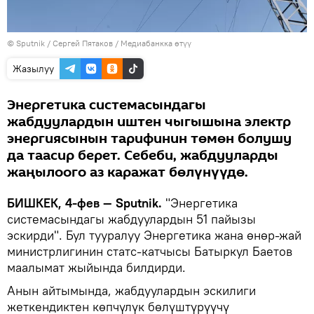
©
Sputnik
/ Сергей Пятаков
/
Медиабанкка өтүү
Жазылуу
Энергетика системасындагы
жабдуулардын иштен чыгышына электр
энергиясынын тарифинин төмөн болушу
да таасир берет. Себеби, жабдууларды
жаңылоого аз каражат бөлүнүүдө.
БИШКЕК, 4-фев — Sputnik.
"Энергетика
системасындагы жабдуулардын 51 пайызы
эскирди". Бул тууралуу Энергетика жана өнөр-жай
министрлигинин статс-катчысы Батыркул Баетов
маалымат жыйында билдирди.
Анын айтымында, жабдуулардын эскилиги
жеткендиктен көпчүлүк бөлүштүрүүчү