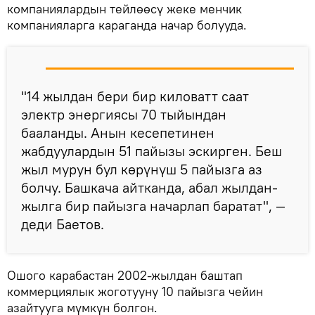
компаниялардын тейлөөсү жеке менчик
компанияларга караганда начар болууда.
"14 жылдан бери бир киловатт саат
электр энергиясы 70 тыйындан
бааланды. Анын кесепетинен
жабдуулардын 51 пайызы эскирген. Беш
жыл мурун бул көрүнүш 5 пайызга аз
болчу. Башкача айтканда, абал жылдан-
жылга бир пайызга начарлап баратат", —
деди Баетов.
Ошого карабастан 2002-жылдан баштап
коммерциялык жоготууну 10 пайызга чейин
азайтууга мүмкүн болгон.