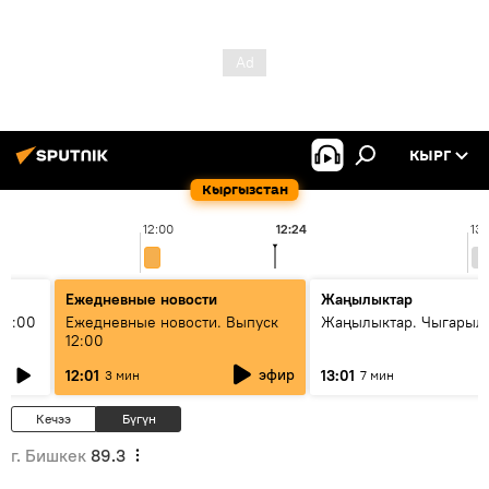
КЫРГ
Кыргызстан
12:00
12:24
13:
Ежедневные новости
Жаңылыктар
11:00
Ежедневные новости. Выпуск
Жаңылыктар. Чыгарыл
12:00
эфир
12:01
13:01
3 мин
7 мин
Кечээ
Бүгүн
г. Бишкек
89.3