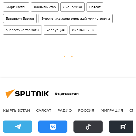
Кыргызстан
Жаңылыктар
Экономика
Саясат
Батыркул Баетов
Энергетика жана өнөр жай министрлиги
энергетика тармагы
коррупция
кылмыш иши
Кыргызстан
КЫРГЫЗСТАН
САЯСАТ
РАДИО
РОССИЯ
МИГРАЦИЯ
СП