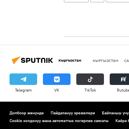
Кыргызстан
КЫРГЫЗСТАН
СА
Telegram
VK
ТikТоk
Rutub
Долбоор жөнүндө
Пайдалануу эрежелери
Байланыш үчү
Cookie колдонуу жана автоматтык логирлөө саясаты
Кайра