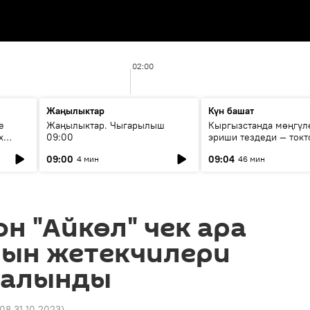
02:00
Жаңылыктар
Күн башат
е
Жаңылыктар. Чыгарылыш
Кыргызстанда мөңгүл
х
09:00
эриши тездеди — токт
мүмкүн эмеспи?
09:00
09:04
4 мин
46 мин
н "Айкөл" чек ара
нын жетекчилери
 алынды
:08 31.10.2023
)