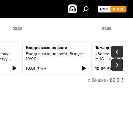
РУС
КЫРГ
03:00
04:00
Ежедневные новости
Тема дня
өрдүн
Ежедневные новости. Выпуск
«Более 1200 сёл в 
отуу
10:00
МЧС — о климате, 
системе оповещен
10:01
10:04
3 мин
49 мин
населения
г. Бишкек
89.3