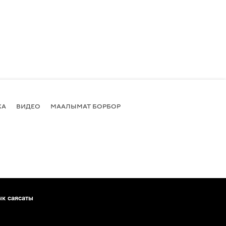
КА
ВИДЕО
МААЛЫМАТ БОРБОР
ык саясаты