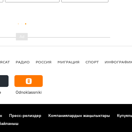
ЯСАТ
РАДИО
РОССИЯ
МИГРАЦИЯ
СПОРТ
ИНФОГРАФИ
e
Odnoklassniki
н
Пресс-релиздер
Компаниялардын жаңылыктары
Купуял
 байланыш