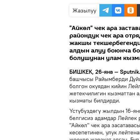
Жазылуу
"Айкөл" чек ара заста
райондук чек ара от
жакшы текшербегенди
алдын алуу боюнча б
болушунан улам кызма
БИШКЕК, 26-янв — Sputnik
башчысы Райымберди Дүйш
болгон окуядан кийин Лей
жетекчилигин кызматтан а
кызматы билдирди.
Үстүбүздөгү жылдын 16-ян
белгисиз адамдар Лейлек 
"Айкөл" чек ара засатавас
кесепетинен, улук лейтена
жоокер жаракат алган. Бул