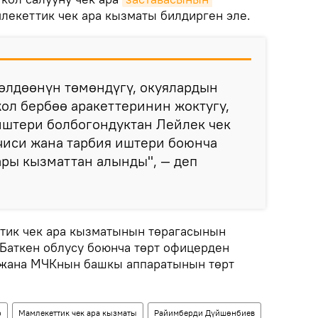
екеттик чек ара кызматы билдирген эле.
өлдөөнүн төмөндүгү, окуялардын
жол бербөө аракеттеринин жоктугу,
иштери болбогондуктан Лейлек чек
чиси жана тарбия иштери боюнча
ры кызматтан алынды", — деп
тик чек ара кызматынын төрагасынын
Баткен облусу боюнча төрт офицерден
жана МЧКнын башкы аппаратынын төрт
р
Мамлекеттик чек ара кызматы
Райимберди Дүйшөнбиев