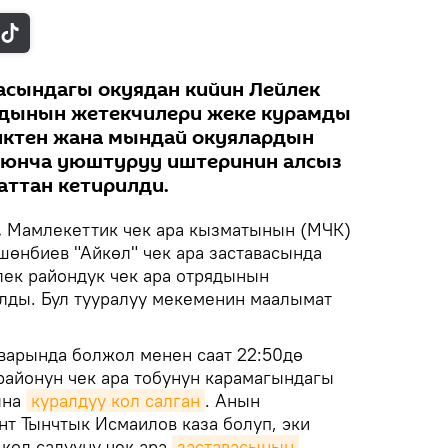
васындагы окуядан кийин Лейлек
рядынын жетекчилери жеке курамды
ктен жана мындай окуялардын
оюнча уюштуруу иштеринин алсыз
ттан кетирилди.
.
Мамлекеттик чек ара кызматынын (МЧК)
өнбиев "Айкөл" чек ара заставасында
лек райондук чек ара отрядынын
лды. Бул тууралуу мекеменин маалымат
варында болжол менен саат 22:50дө
районун чек ара тобунун карамагындагы
ына
куралдуу кол салган
. Анын
нт Тынчтык Исмаилов каза болуп, эки
 кол салууну чек ара
заставасынын 