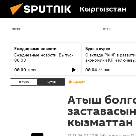
Кыргызстан
00:00
01:00
Ежедневные новости
Будь в курсе
Ежедневные новости. Выпуск
О вкладе РКФР в развити
08:00
экономики КР и ключевы
секторах до 2030 года
08:00
08:04
4 мин
55 мин
Кечээ
Бүгүн
Эфирге
Атыш болго
заставасы
кызматтан
12:13 26.01.2015
(Жаңыртылды:
12