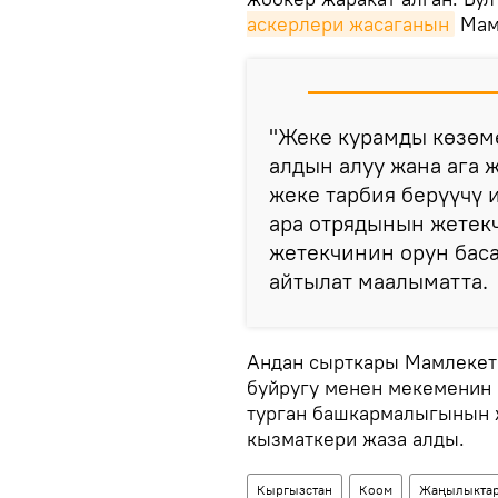
аскерлери жасаганын
Мамл
"Жеке курамды көзөм
алдын алуу жана ага 
жеке тарбия берүүчү 
ара отрядынын жетек
жетекчинин орун баса
айтылат маалыматта.
Андан сырткары Мамлекет
буйругу менен мекеменин 
турган башкармалыгынын 
кызматкери жаза алды.
Кыргызстан
Коом
Жаңылыкта