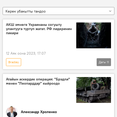
Керек убакытты тандоо
АКШ эмнеге Украинаны согушту
улантууга түртүп жатат. РФ лидеринин
пикири
12 Аяк оона 2023, 17:07
Bradley
Дагы
11
Россиянын Донбассты коргоо боюнча атайын операциясы
Дүйнөдө
Россия
Украина
Атайын аскердик операция: "Брэдли"
менен "Леопарддар" кыйроодо
АКШ
Владимир Путин
атайын операция
Leopard
танк
аскердик-техника
контрчабуул
Александр Хроленко