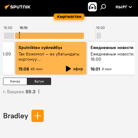
КЫРГ
Кыргызстан
15:00
15:10
16:00
Sputnikteн сүйлөйбүз
Ежедневные новости
15:00
Так божомол — өз убагындагы
Ежедневные новости. 
коргонуу:
16:00
гидрометеорологиялык кызмат
эфир
15:08
16:01
45 мин
3 мин
кантип өркүндөтүлүүдө
Кечээ
Бүгүн
г. Бишкек
89.3
Bradley