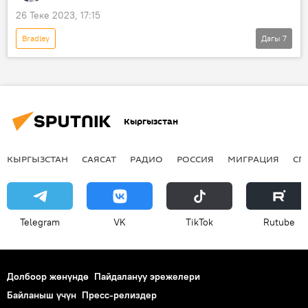
26 Теке 2023, 17:15
Bradley
Дагы
7
Россиянын Донбассты коргоо боюнча атайын операциясы
Колумнисттер
Россия
Украина
контрчабуул
Кыйроо
Leopard
Кыргызстан
КЫРГЫЗСТАН
САЯСАТ
РАДИО
РОССИЯ
МИГРАЦИЯ
СП
Telegram
VK
ТikТоk
Rutube
Долбоор жөнүндө
Пайдалануу эрежелери
Байланыш үчүн
Пресс-релиздер