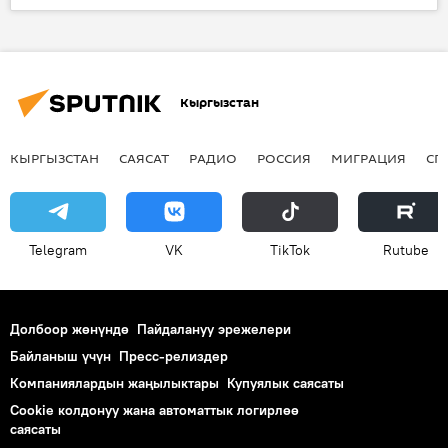
элчи
окутуу
билим
Кыргызстан
КЫРГЫЗСТАН
САЯСАТ
РАДИО
РОССИЯ
МИГРАЦИЯ
СП
Telegram
VK
ТikТоk
Rutube
Долбоор жөнүндө
Пайдалануу эрежелери
Байланыш үчүн
Пресс-релиздер
Компаниялардын жаңылыктары
Купуялык саясаты
Cookie колдонуу жана автоматтык логирлөө
саясаты