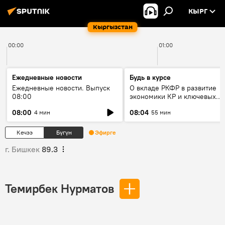
КЫРГ
Кыргызстан
00:00
01:00
Ежедневные новости
Будь в курсе
Ежедневные новости. Выпуск
О вкладе РКФР в развитие
08:00
экономики КР и ключевых
секторах до 2030 года
08:00
08:04
4 мин
55 мин
Кечээ
Бүгүн
Эфирге
г. Бишкек
89.3
Темирбек Нурматов