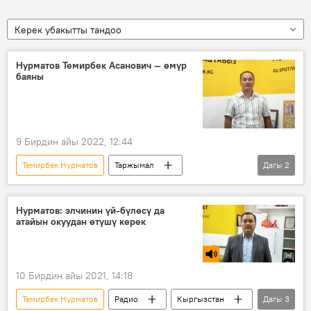
Керек убакытты тандоо
Нурматов Темирбек Асанович — өмүр
баяны
9 Бирдин айы 2022, 12:44
Темирбек Нурматов
Таржымал
Дагы
2
Өмүр баяны
Биринчи май округу
Нурматов: элчинин үй-бүлөсү да
атайын окуудан өтүшү керек
10 Бирдин айы 2021, 14:18
Темирбек Нурматов
Радио
Кыргызстан
Дагы
3