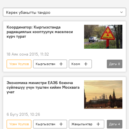
Керек убакытты тандоо
Координатор: Кыргызстанда
радиациялык кооптуулук маселеси
курч турат
18 Аяк оона 2015, 11:32
Үсөн Усупов
Кыргызстан
Коом
Дагы
8
Жаңылыктар
МАГАТЭ
атом
уран
радиоактивдүү калдык
өзөк
Экономика министри ЕАЭБ боюнча
сүйлөшүү үчүн түштөн кийин Москвага
курал
конференция
учат
6 Бугу 2015, 10:26
Үсөн Усупов
Кыргызстан
Жаңылыктар
Дагы
4