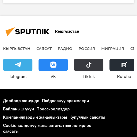
Экономика
Олег Панкратов
Евразиялык экономикалык биримдик
Евразиялык экономикалык комиссия
Кыргызстан
КЫРГЫЗСТАН
САЯСАТ
РАДИО
РОССИЯ
МИГРАЦИЯ
СП
Telegram
VK
ТikТоk
Rutube
Долбоор жөнүндө
Пайдалануу эрежелери
Байланыш үчүн
Пресс-релиздер
Компаниялардын жаңылыктары
Купуялык саясаты
Cookie колдонуу жана автоматтык логирлөө
саясаты