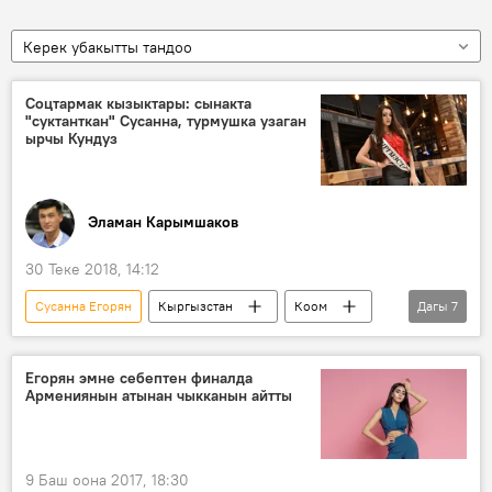
Керек убакытты тандоо
Соцтармак кызыктары: сынакта
"суктанткан" Сусанна, турмушка узаган
ырчы Кундуз
Эламан Карымшаков
30 Теке 2018, 14:12
Сусанна Егорян
Кыргызстан
Коом
Дагы
7
Жаңылыктар
Соцтармактардагы кызыктар
Кундуз Канатбекова
социалдык тармак
Егорян эмне себептен финалда
Армениянын атынан чыкканын айтты
бий
ай
той
9 Баш оона 2017, 18:30