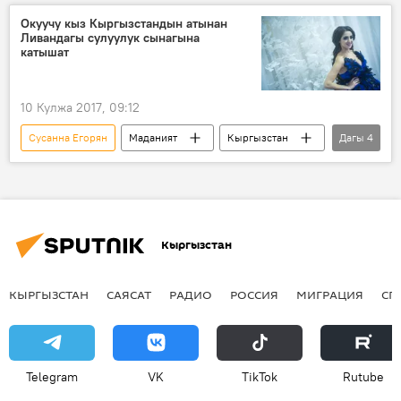
сулуулук сынагы
Окуучу кыз Кыргызстандын атынан
Ливандагы сулуулук сынагына
катышат
10 Кулжа 2017, 09:12
Сусанна Егорян
Маданият
Кыргызстан
Дагы
4
Коом
Жаңылыктар
сынак
сулуулук
Кыргызстан
КЫРГЫЗСТАН
САЯСАТ
РАДИО
РОССИЯ
МИГРАЦИЯ
СП
Telegram
VK
ТikТоk
Rutube