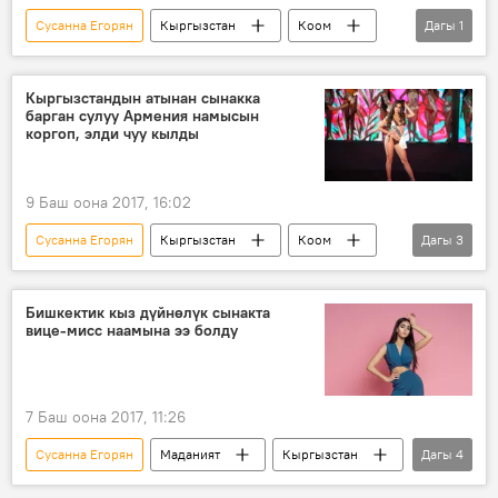
Сусанна Егорян
Кыргызстан
Коом
Дагы
1
Жаңылыктар
Кыргызстандын атынан сынакка
барган сулуу Армения намысын
коргоп, элди чуу кылды
9 Баш оона 2017, 16:02
Сусанна Егорян
Кыргызстан
Коом
Дагы
3
Жаңылыктар
Ливан
сулуулук сынагы
Бишкектик кыз дүйнөлүк сынакта
вице-мисс наамына ээ болду
7 Баш оона 2017, 11:26
Сусанна Егорян
Маданият
Кыргызстан
Дагы
4
Коом
Жаңылыктар
наам