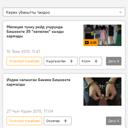
Керек убакытты тандоо
Милиция түнкү рейд учурунда
Бишкекте 35 "көпөлөк" кызды
кармады
2:01
10 Теке 2015, 11:47
Олжобай Казабаев
Кыргызстан
Коом
Дагы
6
Видео
Жаңылыктар
Бишкек
көпөлөк
рейд
сойкулук
Издөө салынган Бакиев Бишкекте
кармалды
27 Чын Куран 2015, 17:04
Олжобай Казабаев
Окуялар
Дагы
5