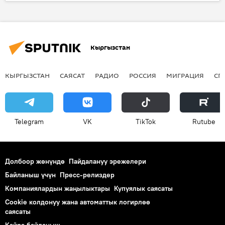
Кыргызстан
Жаңылыктар
Саясат
Кубанычбек Бакиев
милиция
издөө
Кыргызстан
КЫРГЫЗСТАН
САЯСАТ
РАДИО
РОССИЯ
МИГРАЦИЯ
СП
Telegram
VK
ТikТоk
Rutube
Долбоор жөнүндө
Пайдалануу эрежелери
Байланыш үчүн
Пресс-релиздер
Компаниялардын жаңылыктары
Купуялык саясаты
Cookie колдонуу жана автоматтык логирлөө
саясаты
Кайра байланыш