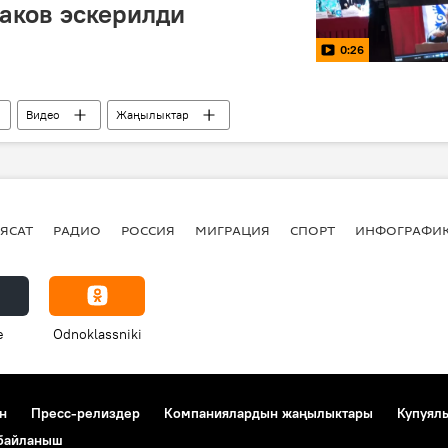
аков эскерилди
0:26
Видео
Жаңылыктар
ЯСАТ
РАДИО
РОССИЯ
МИГРАЦИЯ
СПОРТ
ИНФОГРАФИ
e
Odnoklassniki
н
Пресс-релиздер
Компаниялардын жаңылыктары
Купуял
 байланыш