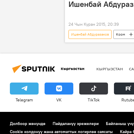
Ишенбай Абдураз
24 Чын Куран 2015, 20:39
Ишенбай Абдуразаков
Коом
Кыргызстан
КЫРГЫЗСТАН
СА
Telegram
VK
ТikТоk
Rutub
Долбоор жөнүндө
Пайдалануу эрежелери
Байланыш үчү
Cookie колдонуу жана автоматтык логирлөө саясаты
Кайра