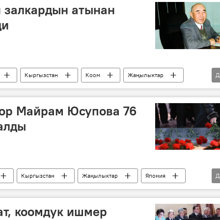
и залкардын атынан
ди
Кыргызстан
Коом
Жаңылыктар
Д
 Шакир
сор Майрам Юсупова 76
алды
Кыргызстан
Жаңылыктар
Япония
Д
т, коомдук ишмер