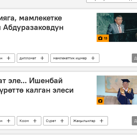
яга, мамлекетке
й Абдуразаковдун
13
ан
дипломат
мамлекеттик ишмер
Д
т эле... Ишенбай
үрөттө калган элеси
ан
Коом
Сүрөт
Жаңылыктар
Д
дипломатиялык ишмер
саясий ишмер