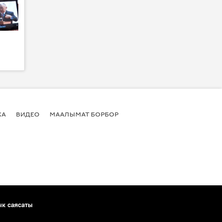
КА
ВИДЕО
МААЛЫМАТ БОРБОР
ык саясаты