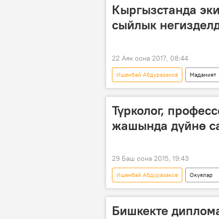
Кыргызстанда эк
сыйлык негиздел
22 Аяк оона 2017, 08:44
Ишенбай Абдуразаков
Маданият
Салижан Жигитов
Олжобай
Түрколог, профес
жашында дүйнө с
29 Баш оона 2015, 19:43
Ишенбай Абдуразаков
Окуялар
Майрам Юсупова
элчи
Бишкекте диплома