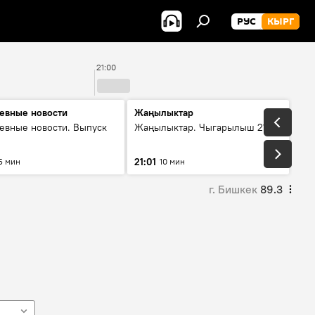
РУС
КЫРГ
21:00
2
евные новости
Жаңылыктар
евные новости. Выпуск
Жаңылыктар. Чыгарылыш 21:00
21:01
5 мин
10 мин
г. Бишкек
89.3