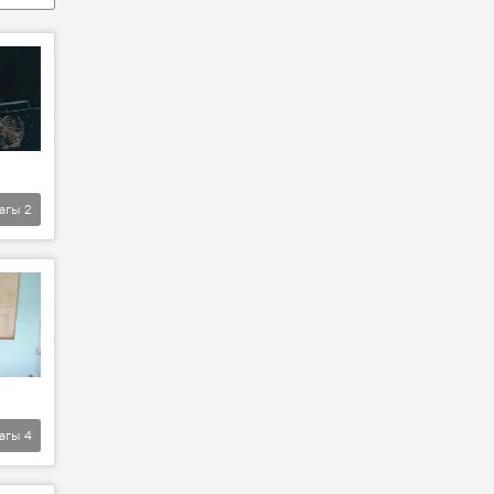
агы
2
агы
4