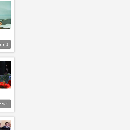
агы
2
агы
2