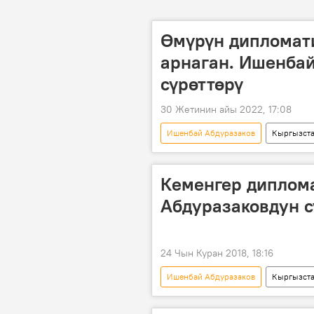
Өмүрүн дипломати
арнаган. Ишенба
сүрөттөрү
30 Жетинин айы 2022, 17:08
Ишенбай Абдуразаков
Кыргызст
Сүрөт түрмөк
Сүрөт
Кеменгер диплома
Абдуразаковдун с
24 Чын Куран 2018, 18:16
Ишенбай Абдуразаков
Кыргызст
Маданият
Мультимедиа