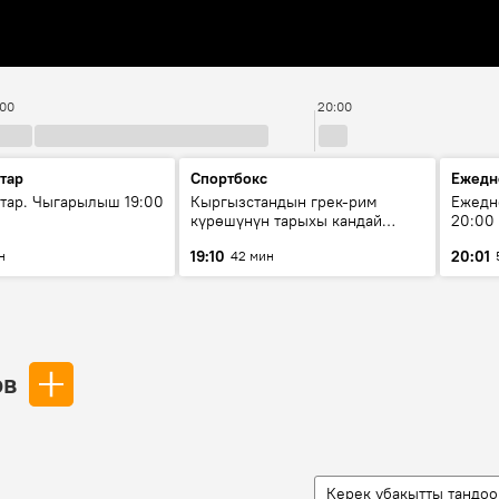
:00
20:00
тар
Спортбокс
Ежедн
ар. Чыгарылыш 19:00
Кыргызстандын грек-рим
Ежедн
күрөшүнүн тарыхы кандай
20:00
башталган?
19:10
20:01
н
42 мин
ов
Керек убакытты тандоо