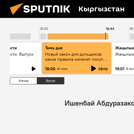
Кыргызстан
18:00
18:44
19
 новости
Тема дня
Жаңылык
новости. Выпуск
Новый закон для дольщиков:
Жаңылыкт
какие правила изменят покупку
квартир
эфир
18:06
19:01
41 мин
9 ми
Кечээ
Бүгүн
Ишенбай Абдуразак