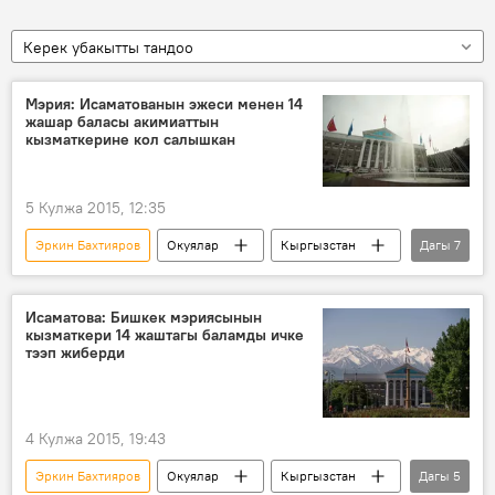
Керек убакытты тандоо
Мэрия: Исаматованын эжеси менен 14
жашар баласы акимиаттын
кызматкерине кол салышкан
5 Кулжа 2015, 12:35
Эркин Бахтияров
Окуялар
Кыргызстан
Дагы
7
Коом
Жаңылыктар
Бишкек
Назира Исаматова
Василий Красильников
Исаматова: Бишкек мэриясынын
кызматкери 14 жаштагы баламды ичке
Бишкек мэриясы
базар
тээп жиберди
4 Кулжа 2015, 19:43
Эркин Бахтияров
Окуялар
Кыргызстан
Дагы
5