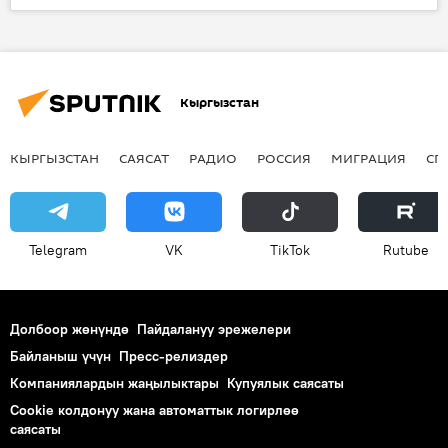
Коом
Жаңылыктар
Назира Исаматова
Бишкек мэриясы
базар
Кыргызстан
КЫРГЫЗСТАН
САЯСАТ
РАДИО
РОССИЯ
МИГРАЦИЯ
СП
Telegram
VK
ТikТоk
Rutube
Долбоор жөнүндө
Пайдалануу эрежелери
Байланыш үчүн
Пресс-релиздер
Компаниялардын жаңылыктары
Купуялык саясаты
Cookie колдонуу жана автоматтык логирлөө
саясаты