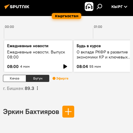
КЫРГ
Кыргызстан
00:00
01:00
Ежедневные новости
Будь в курсе
Ежедневные новости. Выпуск
О вкладе РКФР в развитие
08:00
экономики КР и ключевых
секторах до 2030 года
08:00
08:04
4 мин
55 мин
Кечээ
Бүгүн
Эфирге
г. Бишкек
89.3
Эркин Бахтияров