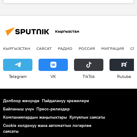
Жаңылыктар
WEF
мушкер
кармаш
WEF Global 14 жана Arzalet FCG турнири
Кыргызстан
КЫРГЫЗСТАН
САЯСАТ
РАДИО
РОССИЯ
МИГРАЦИЯ
СП
Telegram
VK
ТikТоk
Rutube
Долбоор жөнүндө
Пайдалануу эрежелери
Байланыш үчүн
Пресс-релиздер
Компаниялардын жаңылыктары
Купуялык саясаты
Cookie колдонуу жана автоматтык логирлөө
саясаты