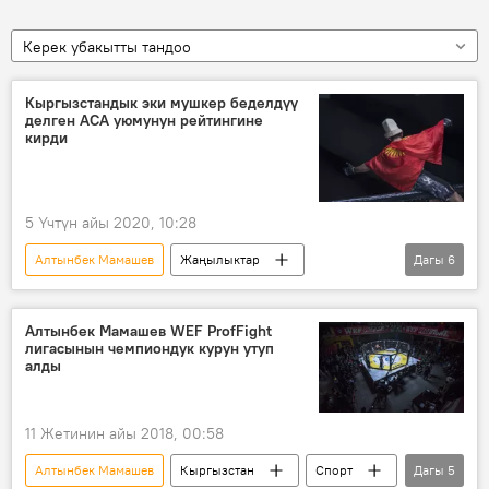
Керек убакытты тандоо
Кыргызстандык эки мушкер беделдүү
делген ACA уюмунун рейтингине
кирди
5 Үчтүн айы 2020, 10:28
Алтынбек Мамашев
Жаңылыктар
Дагы
6
Кыргызстан
Спорт
Дүйнөдө
Канат Келдибеков
мушкер
Алтынбек Мамашев WEF ProfFight
лигасынын чемпиондук курун утуп
рейтинг
алды
11 Жетинин айы 2018, 00:58
Алтынбек Мамашев
Кыргызстан
Спорт
Дагы
5