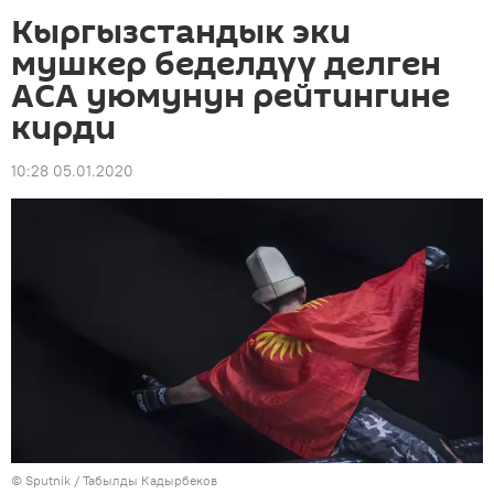
Кыргызстандык эки
мушкер беделдүү делген
ACA уюмунун рейтингине
кирди
10:28 05.01.2020
©
Sputnik / Табылды Кадырбеков