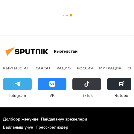
Кыргызстан
КЫРГЫЗСТАН
САЯСАТ
РАДИО
РОССИЯ
МИГРАЦИЯ
СП
Telegram
VK
ТikТоk
Rutube
Долбоор жөнүндө
Пайдалануу эрежелери
Байланыш үчүн
Пресс-релиздер