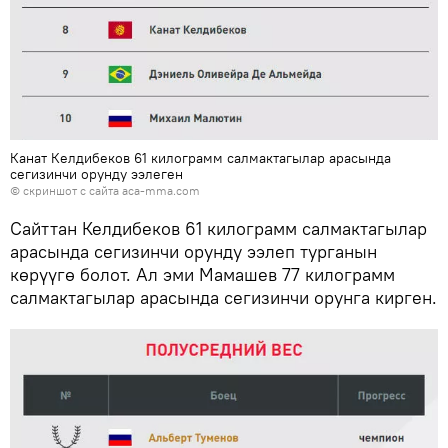
Канат Келдибеков 61 килограмм салмактагылар арасында
сегизинчи орунду ээлеген
©
скриншот с сайта aca-mma.com
Сайттан Келдибеков 61 килограмм салмактагылар
арасында сегизинчи орунду ээлеп турганын
көрүүгө болот. Ал эми Мамашев 77 килограмм
салмактагылар арасында сегизинчи орунга кирген.