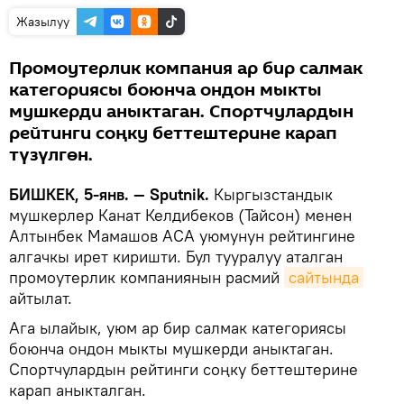
Жазылуу
Промоутерлик компания ар бир салмак
категориясы боюнча ондон мыкты
мушкерди аныктаган. Спортчулардын
рейтинги соңку беттештерине карап
түзүлгөн.
БИШКЕК, 5-янв. — Sputnik.
Кыргызстандык
мушкерлер Канат Келдибеков (Тайсон) менен
Алтынбек Мамашов ACA уюмунун рейтингине
алгачкы ирет киришти. Бул тууралуу аталган
промоутерлик компаниянын расмий
сайтында
айтылат.
Ага ылайык, уюм ар бир салмак категориясы
боюнча ондон мыкты мушкерди аныктаган.
Спортчулардын рейтинги соңку беттештерине
карап аныкталган.