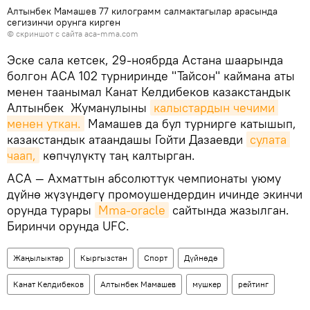
Алтынбек Мамашев 77 килограмм салмактагылар арасында
сегизинчи орунга кирген
©
скриншот с сайта aca-mma.com
Эске сала кетсек, 29-ноябрда Астана шаарында
болгон ACA 102 турниринде "Тайсон" каймана аты
менен таанымал Канат Келдибеков казакстандык
Алтынбек Жуманулыны
калыстардын чечими 
менен уткан.
Мамашев да бул турнирге катышып,
казакстандык атаандашы Гойти Дазаевди
сулата 
чаап,
көпчүлүктү таң калтырган.
ACA — Ахматтын абсолюттук чемпионаты уюму
дүйнө жүзүндөгү промоушендердин ичинде экинчи
орунда турары
Мma-oracle
сайтында жазылган.
Биринчи орунда UFC.
Жаңылыктар
Кыргызстан
Спорт
Дүйнөдө
Канат Келдибеков
Алтынбек Мамашев
мушкер
рейтинг