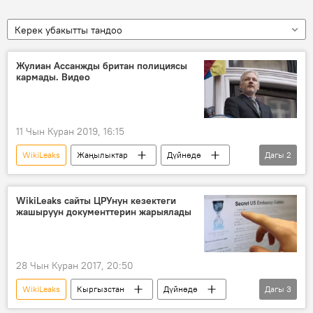
Керек убакытты тандоо
Жулиан Ассанжды британ полициясы
кармады. Видео
11 Чын Куран 2019, 16:15
WikiLeaks
Жаңылыктар
Дүйнөдө
Дагы
2
Саясат
Жулиан Ассанж
WikiLeaks сайты ЦРУнун кезектеги
жашыруун документтерин жарыялады
28 Чын Куран 2017, 20:50
WikiLeaks
Кыргызстан
Дүйнөдө
Дагы
3
Жаңылыктар
ЦРУ
сыр