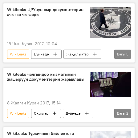
Wikileaks ЦРУнун сыр документтерин
ачыкка чыгарды
15 Чын Куран 2017, 10:04
WikiLeaks
Дүйнөдө
Жаңылыктар
Дагы
3
Саясат
чалгындоо
документ
Wikileaks чалгындоо кызматынын
жашыруун документтерин жарыялады
8 Жалган Куран 2017, 15:14
WikiLeaks
Окуялар
Дүйнөдө
Дагы
2
Жаңылыктар
интернет
WikiLeaks Түркиянын бийликтеги