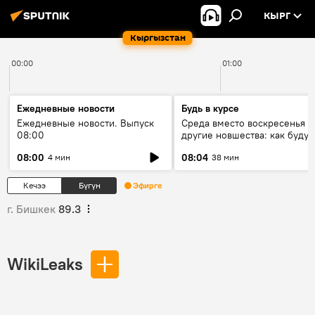
КЫРГ
Кыргызстан
00:00
01:00
Ежедневные новости
Будь в курсе
Ежедневные новости. Выпуск
Среда вместо воскресенья и
08:00
другие новшества: как будут
проходить выборы в КР?
08:00
08:04
4 мин
38 мин
Кечээ
Бүгүн
Эфирге
г. Бишкек
89.3
WikiLeaks