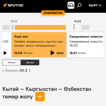
КЫРГ
Кыргызстан
15:00
15:53
Ачык кеп
Ежедневные новости
15:00
Сейрек кездешүүчү куштун изи
Ежедневные новости. 
менен: анын миграциялык
16:00
жолу эмнеден кабар берет?
эфир
15:04
16:01
43 мин
6 мин
Кечээ
Бүгүн
г. Бишкек
89.3
Кытай — Кыргызстан — Өзбекстан
темир жолу