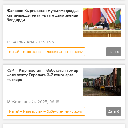
Кыргызстан
темир жол
каржылоо
макулдашуу
Жапаров Кыргызстан мультимодалдык
каттамдарды өнүктүрүүгө даяр экенин
билдирди
12 Бештин айы 2025, 15:51
Кытай — Кыргызстан — Өзбекстан темир жолу
Дагы
9
Кыргызстан
Түркмөнстан
Садыр Жапаров
каттам
КЭР — Кыргызстан — Өзбекстан темир
жолу жүктү Европага 3-7 күнгө эрте
туруктуулук
кызматташуу
жеткирет
логистика
келечек
Камбар-Ата-2 ГЭСи
18 Жетинин айы 2025, 09:19
Кытай — Кыргызстан — Өзбекстан темир жолу
Дагы
6
Кыргызстан
ШКУ
курулуш