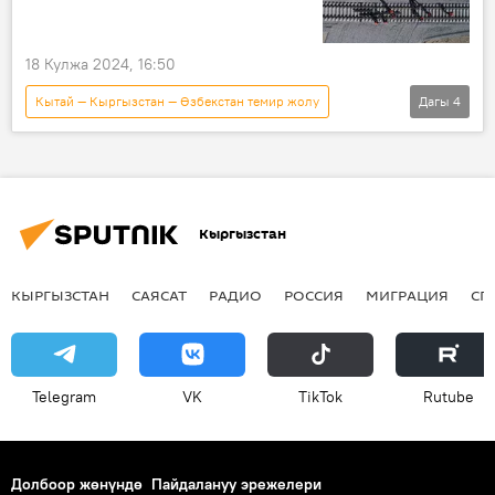
18 Кулжа 2024, 16:50
Кытай — Кыргызстан — Өзбекстан темир жолу
Дагы
4
Экономика
Жогорку Кеңеш
финансы
кредит
Кыргызстан
КЫРГЫЗСТАН
САЯСАТ
РАДИО
РОССИЯ
МИГРАЦИЯ
СП
Telegram
VK
ТikТоk
Rutube
Долбоор жөнүндө
Пайдалануу эрежелери