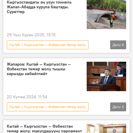
киреше
Европа
жүк
Кыргызстандагы эң узун тоннель
Жалал-Абадда курула баштады.
Сүрөттөр
29 Чын Куран 2025, 13:15
Кытай — Кыргызстан — Өзбекстан темир жолу
Дагы
6
Кыргызстан
Жалал-Абад
тоннель
көпүрө
инвестициялар
Жапаров: Кытай — Кыргызстан —
Өзбекстан темир жолу тышкы
Сүрөт
карызды көбөйтпөйт
20 Кулжа 2024, 11:54
Кытай — Кыргызстан — Өзбекстан темир жолу
Дагы
3
Кыргызстан
Акылбек Жапаров
Жогорку Кеңеш
Кытай — Кыргызстан — Өзбекстан
темир жолу: макулдашууну парламент