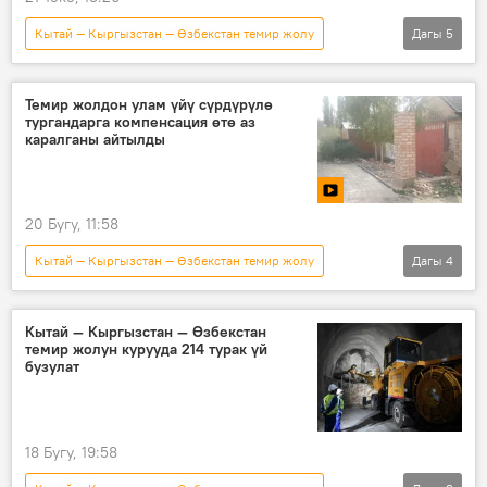
Кытай — Кыргызстан — Өзбекстан темир жолу
Дагы
5
Кыргызстан
Садыр Жапаров
кайрылуу
киреше
Кумтөр
Темир жолдон улам үйү сүрдүрүлө
тургандарга компенсация өтө аз
каралганы айтылды
20 Бугу, 11:58
Кытай — Кыргызстан — Өзбекстан темир жолу
Дагы
4
Кыргызстан
курулуш
түрттүрүү
кенемте
Кытай — Кыргызстан — Өзбекстан
темир жолун курууда 214 турак үй
бузулат
18 Бугу, 19:58