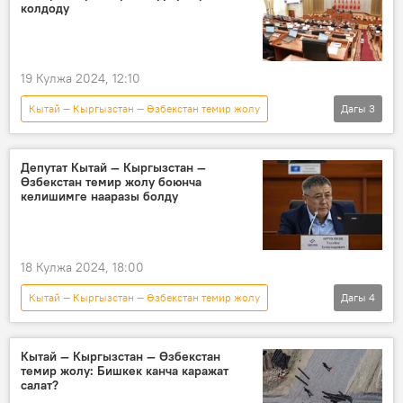
колдоду
19 Кулжа 2024, 12:10
Кытай — Кыргызстан — Өзбекстан темир жолу
Дагы
3
макулдашуу
Жогорку Кеңеш
Кыргызстан
Депутат Кытай — Кыргызстан —
Өзбекстан темир жолу боюнча
келишимге нааразы болду
18 Кулжа 2024, 18:00
Кытай — Кыргызстан — Өзбекстан темир жолу
Дагы
4
Кыргызстан
Жогорку Кеңеш
келишим
Улугбек Ормонов
Кытай — Кыргызстан — Өзбекстан
темир жолу: Бишкек канча каражат
салат?