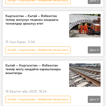
Кытай — Кыргызстан — Өзбекстан темир жолу
Дагы
3
Кыргызстан
компенсация
үй
Кыргызстан – Кытай – Өзбекстан
темир жолунун теңинен азыраагы
тоннелдер аркылуу өтөт
15 Чын Куран, 11:54
Кытай — Кыргызстан — Өзбекстан темир жолу
Дагы
4
Кыргызстан
тоннель
курулуш
инфраструктура
Кытай — Кыргызстан — Өзбекстан
темир жолу кандайча каржыланары
аныкталды
16 Бештин айы 2025, 18:24
Кытай — Кыргызстан — Өзбекстан темир жолу
Дагы
4