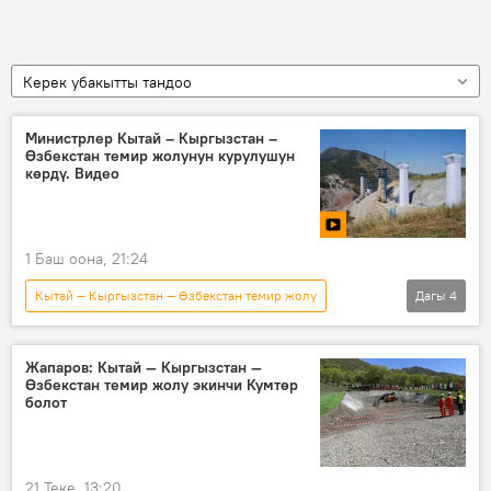
Керек убакытты тандоо
Министрлер Кытай – Кыргызстан –
Өзбекстан темир жолунун курулушун
көрдү. Видео
1 Баш оона, 21:24
Кытай — Кыргызстан — Өзбекстан темир жолу
Дагы
4
Кыргызстан
курулуш
тоннель
Талантбек Солтобаев
Жапаров: Кытай — Кыргызстан —
Өзбекстан темир жолу экинчи Кумтөр
болот
21 Теке, 13:20