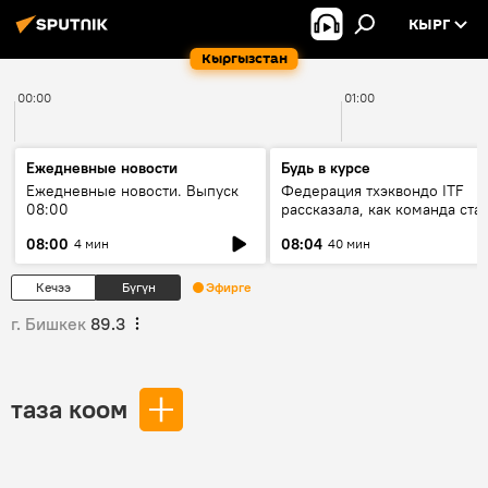
КЫРГ
Кыргызстан
00:00
01:00
Ежедневные новости
Будь в курсе
Ежедневные новости. Выпуск
Федерация тхэквондо ITF
08:00
рассказала, как команда ста
жертвой мошенников
08:00
08:04
4 мин
40 мин
Кечээ
Бүгүн
Эфирге
г. Бишкек
89.3
таза коом