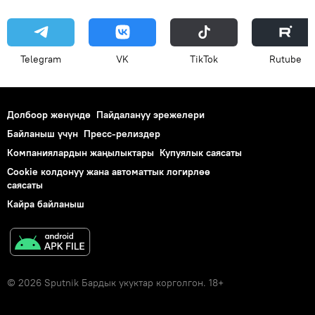
Telegram
VK
ТikТоk
Rutube
Долбоор жөнүндө
Пайдалануу эрежелери
Байланыш үчүн
Пресс-релиздер
Компаниялардын жаңылыктары
Купуялык саясаты
Cookie колдонуу жана автоматтык логирлөө
саясаты
Кайра байланыш
© 2026 Sputnik Бардык укуктар корголгон. 18+