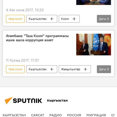
4 Аяк оона 2017, 13:20
таза коом
Кыргызстан
Коом
Дагы
5
Жаңылыктар
Саясат
Сапар Исаков
Кыргызтелеком
Атамбаев: "Таза Коом" программасы
ишке ашса коррупция азаят
интернет
11 Кулжа 2017, 17:57
таза коом
Кыргызстан
Жаңылыктар
Дагы
5
Саясат
Алмазбек Атамбаев
Антониу Гутерриш
БУУ
БУУнун баш катчысы Гутерриштин Кыргызстанга сапары
Кыргызстан
КЫРГЫЗСТАН
САЯСАТ
РАДИО
РОССИЯ
МИГРАЦИЯ
СП