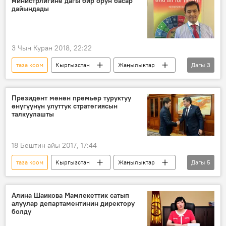
министрлигине дагы бир орун басар
дайындады
3 Чын Куран 2018, 22:22
таза коом
Кыргызстан
Жаңылыктар
Дагы
3
Саясат
Сапар Исаков
өкмөт
Президент менен премьер туруктуу
өнүгүүнүн улуттук стратегиясын
талкуулашты
18 Бештин айы 2017, 17:44
таза коом
Кыргызстан
Жаңылыктар
Дагы
5
Саясат
Сооронбай Жээнбеков
Сапар Исаков
президент
өкмөт
Алина Шаикова Мамлекеттик сатып
алуулар департаментинин директору
болду