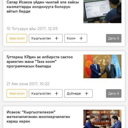
паспорт
Сапар Исаков үйдөн чыкпай эле кайсы
кызматтарды колдонууга болорун
айтып берди
10 Тогуздун айы 2017, 12:05
таза коом
Кыргызстан
Коом
Дагы
5
Жаңылыктар
Сапар Исаков
интернет
атайын кызматтар
Гуттереш КРдин ак илбирсти сактоо
аракетин жана "Таза коом"
жаран
программасын баалады
21 Аяк оона 2017, 10:22
таза коом
Кыргызстан
Дүйнөдө
Дагы
6
Жаңылыктар
Саясат
Алмазбек Атамбаев
Антониу Гутерриш
Исаков: "Кыргызтелеком"
жетекчилигинин жоопкерчилигин
БУУ
ак илбирс
караш керек