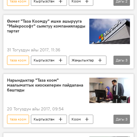
таза коом
Кыргызстан
Коом
Дагы
2
Жаңылыктар
жол коопсуздугу
Өкмөт "Таза Коомду" ишке ашырууга
"Майкрософт" сыяктуу компанияларды
тартат
31 Тогуздун айы 2017, 11:36
таза коом
Кыргызстан
Жаңылыктар
Дагы
3
Экономика
Сапар Исаков
өкмөт
Нарындыктар "Таза коом"
маалыматтык киоскилерин пайдалана
баштады
20 Тогуздун айы 2017, 09:54
таза коом
Кыргызстан
Коом
Дагы
3
Жаңылыктар
Нарын облусу