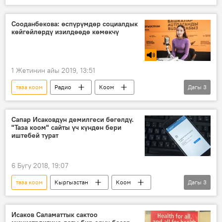
Кыргызстан
зордук-зомбулук
мыйзам
маалымат
Сооданбекова: өспүрүмдөр социалдык
көйгөйлөрдү изилдөөдө көмөкчү
1 Жетинин айы 2019, 13:51
таза коом
Радио
Коом
Дагы
3
Кыргызстан
ыктыярчылар
көйгөй
Сапар Исаковдун демилгеси бөгөлдү.
"Таза коом" сайты үч күндөн бери
иштебей турат
6 Бугу 2018, 19:07
таза коом
Кыргызстан
Коом
Дагы
3
Жаңылыктар
Сапар Исаков
сайт
Исаков Саламаттык сактоо