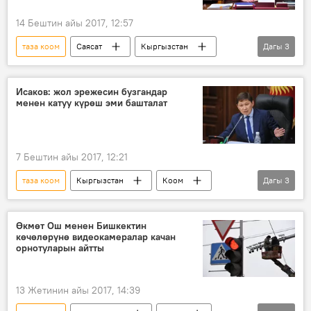
14 Бештин айы 2017, 12:57
таза коом
Саясат
Кыргызстан
Дагы
3
Жаңылыктар
өкмөт
Каржы министрлиги
Исаков: жол эрежесин бузгандар
менен катуу күрөш эми башталат
7 Бештин айы 2017, 12:21
таза коом
Кыргызстан
Коом
Дагы
3
Жаңылыктар
долбоорлор
жол эрежеси
Өкмөт Ош менен Бишкектин
көчөлөрүнө видеокамералар качан
орнотуларын айтты
13 Жетинин айы 2017, 14:39