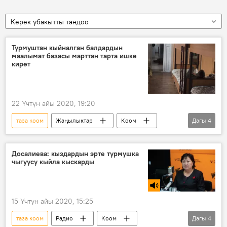
Керек убакытты тандоо
Турмуштан кыйналган балдардын
маалымат базасы марттан тарта ишке
кирет
22 Үчтүн айы 2020, 19:20
таза коом
Жаңылыктар
Коом
Дагы
4
Кыргызстан
Улукбек Кочкоров
Сооронбай Жээнбеков
маалымат
Досалиева: кыздардын эрте турмушка
чыгуусу кыйла кыскарды
15 Үчтүн айы 2020, 15:25
таза коом
Радио
Коом
Дагы
4