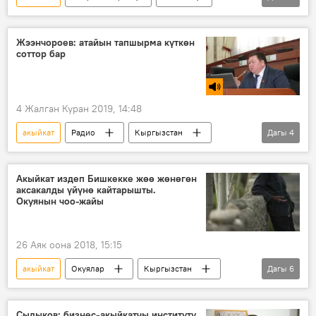
Кыргызстан
Акыйкатчы институту
Үмүтбек Алтынбек улуу
медаль
Жээнчороев: атайын тапшырма күткөн
соттор бар
сыйлоо
Парламенттик шайлоодон кийинки окуялар
4 Жалган Куран 2019, 14:48
акыйкат
Радио
Кыргызстан
Дагы
4
Саясат
Мирлан Жээнчороев
сот
система
Акыйкат издеп Бишкекке жөө жөнөгөн
аксакалды үйүнө кайтарышты.
Окуянын чоо-жайы
26 Аяк оона 2018, 15:15
акыйкат
Окуялар
Кыргызстан
Дагы
6
Коом
Жаңылыктар
Баткен
Кадамжай
милиция
аксакал
Сыдыков: бизнес-акыйкатчы институту