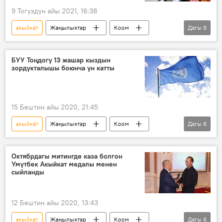
9 Тогуздун айы 2021, 16:38
акыйкат
Жаңылыктар
Коом
Дагы
8
Кыргызстан
Окуялар
Дүйнөдө
элчилик
өлүм
полиция
БУУ Тоңдогу 13 жашар кыздын
зордукталышы боюнча үн катты
иликтөө
АКШда полициянын огунан набыт болгон кыргызстандык
15 Бештин айы 2020, 21:45
акыйкат
Жаңылыктар
Коом
Дагы
6
Кыргызстан
БУУ
ЮНИСЕФ
зомбулук
өспүрүм
сот
Октябрдагы митингде каза болгон
Үмүтбек Акыйкат медалы менен
сыйланды
12 Бештин айы 2020, 13:43
акыйкат
Жаңылыктар
Коом
Дагы
6