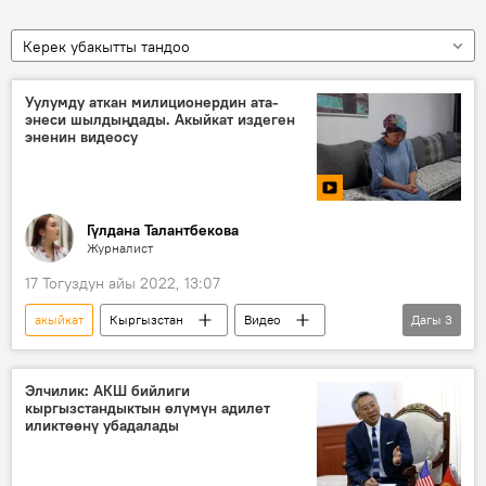
Керек убакытты тандоо
Уулумду аткан милиционердин ата-
энеси шылдыңдады. Акыйкат издеген
эненин видеосу
Гүлдана Талантбекова
Журналист
17 Тогуздун айы 2022, 13:07
акыйкат
Кыргызстан
Видео
Дагы
3
сот
милиция
айыпталуучу
эне
Элчилик: АКШ бийлиги
кыргызстандыктын өлүмүн адилет
иликтөөнү убадалады