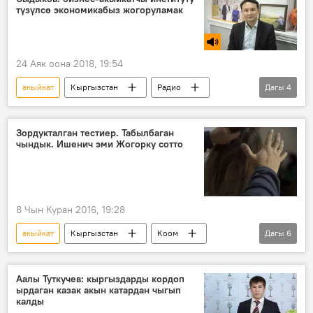
түзүлсө экономикабыз жогоруламак
24 Аяк оона 2018, 19:54
акыйкат
Кыргызстан
Радио
Дагы
4
Коом
салык
бизнес
ишкер
Зордукталган тестиер. Табылбаган
чындык. Ишенич эми Жогорку сотто
8 Чын Куран 2016, 19:28
акыйкат
Кыргызстан
Коом
Дагы
6
Жаңылыктар
Ой-пикир
Талас облусу
зордуктоо
сот
Аалы Туткучев: кыргыздарды кордоп
ырдаган казак акын катардан чыгып
көз
калды