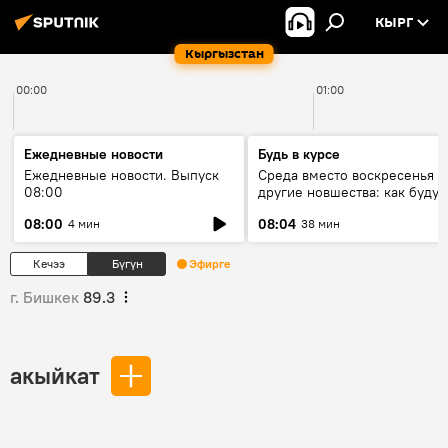
КЫРГ
Кыргызстан
00:00
01:00
Ежедневные новости
Будь в курсе
Ежедневные новости. Выпуск
Среда вместо воскресенья и
08:00
другие новшества: как будут
проходить выборы в КР?
08:00
08:04
4 мин
38 мин
Кечээ
Бүгүн
Эфирге
г. Бишкек
89.3
акыйкат