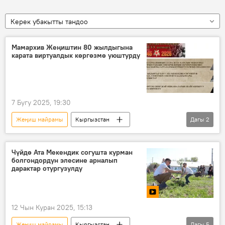
Керек убакытты тандоо
Мамархив Жеңиштин 80 жылдыгына
карата виртуалдык көргөзмө уюштурду
7 Бугу 2025, 19:30
Жеңиш майрамы
Кыргызстан
Дагы
2
көргөзмө
эрдик
тарых
Чүйдө Ата Мекендик согушта курман
болгондордун элесине арналып
дарактар отургузулду
12 Чын Куран 2025, 15:13
Жеңиш майрамы
Кыргызстан
Дагы
5