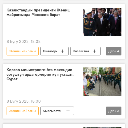
президент
Сүрөт түрмөк
Казакстандын президенти Жеңиш
майрамында Москвага барат
8 Бугу 2023, 18:08
Жеңиш майрамы
Дүйнөдө
Казакстан
Дагы
4
Россия
Москва
КМШ
парад
Коргоо министрлиги Ата мекендик
согуштун ардагерлерин куттуктады.
Сүрөт
8 Бугу 2023, 18:00
Жеңиш майрамы
Кыргызстан
Дагы
3
Коргоо министрлиги
ардагер
куттуктоо