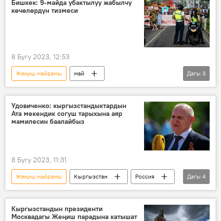
Бишкек: 9-майда убактылуу жабылчу
көчөлөрдүн тизмеси
8 Бугу 2023, 12:53
Жеңиш майрамы
май
Дагы
3
"Өлбөс полк" акциясы
марш
акция
Удовиченко: кыргызстандыктардын
Ата мекендик согуш тарыхына аяр
мамилесин баалайбыз
8 Бугу 2023, 11:31
Жеңиш майрамы
Кыргызстан
Россия
Дагы
4
кызматташтык
элчи
куттуктоо
Николай Удовиченко
Кыргызстандын президенти
Москвадагы Жеңиш парадына катышат