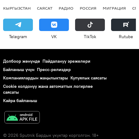
КЫРГЫЗСТАН
САЯСАТ
РАДИО
РОССИЯ
МИГРАЦИЯ
СП
Telegram
VK
ТikТоk
Rutube
Долбоор жөнүндө
Пайдалануу эрежелери
Байланыш үчүн
Пресс-релиздер
Компаниялардын жаңылыктары
Купуялык саясаты
Cookie колдонуу жана автоматтык логирлөө
саясаты
Кайра байланыш
© 2026 Sputnik Бардык укуктар корголгон. 18+