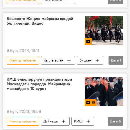
Улуу Ата Мекендик согуштагы Жеңишке 80 жыл
Видео
Чүй облусу
эстелик
Бишкекте Жеңиш майрамы кандай
белгиленди. Видео
бак
9 Бугу 2024, 16:11
Жеңиш майрамы
Кыргызстан
Бишкек
Дагы
1
Видео
КМШ өлкөлөрүнүн президенттери
Москвадагы парадда. Майрамдык
маанайдагы 10 сүрөт
10
9 Бугу 2023, 19:58
Жеңиш майрамы
Дүйнөдө
КМШ
Дагы
5
Кыргызстан
Москва
парад