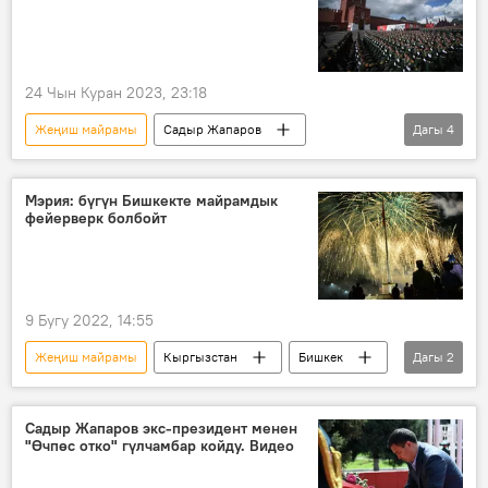
24 Чын Куран 2023, 23:18
Жеңиш майрамы
Садыр Жапаров
Дагы
4
Дмитрий Песков
Россия
жеңиш
Кыргызстан
Мэрия: бүгүн Бишкекте майрамдык
фейерверк болбойт
9 Бугу 2022, 14:55
Жеңиш майрамы
Кыргызстан
Бишкек
Дагы
2
Бишкек мэриясы
фейерверк
Садыр Жапаров экс-президент менен
"Өчпөс отко" гүлчамбар койду. Видео