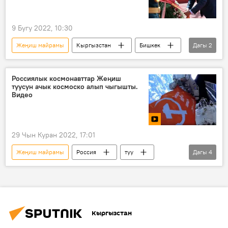
9 Бугу 2022, 10:30
Жеңиш майрамы
Кыргызстан
Бишкек
Дагы
2
Садыр Жапаров
Сооронбай Жээнбеков
Россиялык космонавттар Жеңиш
туусун ачык космоско алып чыгышты.
Видео
29 Чын Куран 2022, 17:01
Жеңиш майрамы
Россия
туу
Дагы
4
Видео
космос
космонавт
жеңиш
Кыргызстан