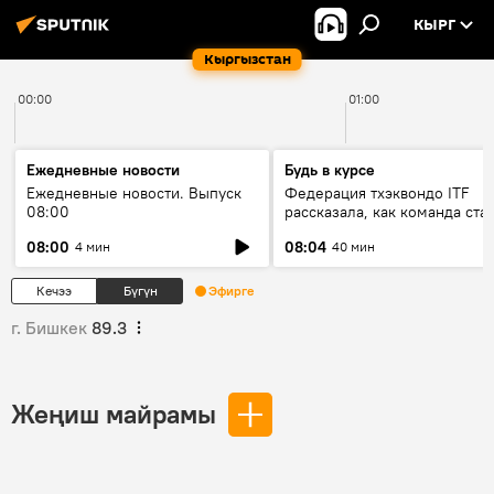
КЫРГ
Кыргызстан
00:00
01:00
Ежедневные новости
Будь в курсе
Ежедневные новости. Выпуск
Федерация тхэквондо ITF
08:00
рассказала, как команда ста
жертвой мошенников
08:00
08:04
4 мин
40 мин
Кечээ
Бүгүн
Эфирге
г. Бишкек
89.3
Жеңиш майрамы