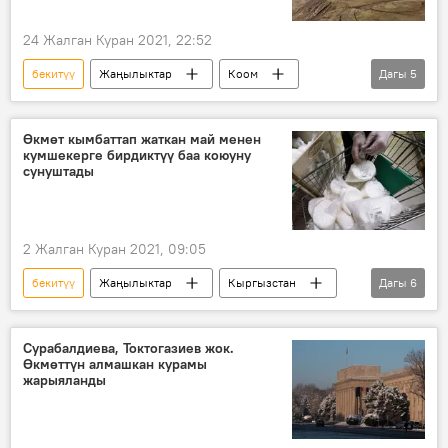
24 Жалган Куран 2021, 22:52
бекитүү
Жаңылыктар
Коом
Дагы
5
Кыргызстан
экология
ыш
Артем Новиков
план
Өкмөт кымбаттап жаткан май менен
кумшекерге бирдиктүү баа коюуну
сунуштады
2 Жалган Куран 2021, 09:05
бекитүү
Жаңылыктар
Кыргызстан
Дагы
6
Экономика
Коом
суу май
кумшекер
баа
өзгөчө кырдаал
Сурабалдиева, Токтогазиев жок.
Өкмөттүн алмашкан курамы
жарыяланды