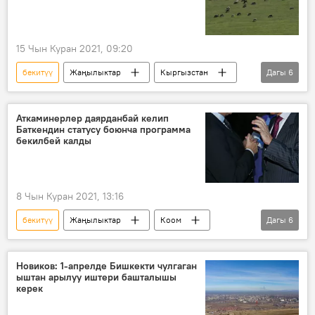
15 Чын Куран 2021, 09:20
бекитүү
Жаңылыктар
Кыргызстан
Дагы
6
Экономика
айыл чарба
план
коллегия
иш
министрлик
Аткаминерлер даярданбай келип
Баткендин статусу боюнча программа
бекилбей калды
8 Чын Куран 2021, 13:16
бекитүү
Жаңылыктар
Коом
Дагы
6
Кыргызстан
Саясат
аткаминер
Баткен облусу
статус
программа
Новиков: 1-апрелде Бишкекти чулгаган
ыштан арылуу иштери башталышы
керек