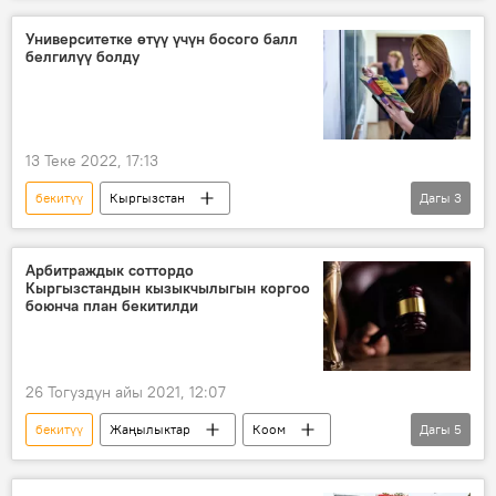
Университетке өтүү үчүн босого балл
белгилүү болду
13 Теке 2022, 17:13
бекитүү
Кыргызстан
Дагы
3
Жогорку окуу жайы
билим берүү
босого
балл
Арбитраждык соттордо
Кыргызстандын кызыкчылыгын коргоо
боюнча план бекитилди
26 Тогуздун айы 2021, 12:07
бекитүү
Жаңылыктар
Коом
Дагы
5
Кыргызстан
Эл аралык арбитраждык сот
план
кызыкчылык
коргоо