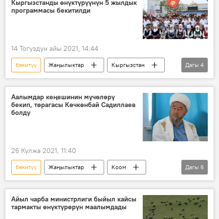
Кыргызстанды өнүктүрүүнүн 5 жылдык
программасы бекитилди
14 Тогуздун айы 2021, 14:44
бекитүү
Жаңылыктар
Кыргызстан
Дагы
4
Саясат
Коом
өнүктүрүү
программа
Аалымдар кеңешинин мүчөлөрү
бекип, төрагасы Көчкөнбай Садиллаев
болду
26 Кулжа 2021, 11:40
бекитүү
Жаңылыктар
Коом
Дагы
6
Кыргызстан
Аалымдар кеңеши
муфтият
төрага
мүчө
Айыл чарба министрлиги быйыл кайсы
тармакты өнүктүрөрүн маалымдады
Көчкөнбай Саддилаев