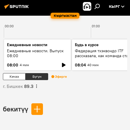
КЫРГ
Кыргызстан
00:00
01:00
Ежедневные новости
Будь в курсе
Ежедневные новости. Выпуск
Федерация тхэквондо ITF
08:00
рассказала, как команда ста
жертвой мошенников
08:00
08:04
4 мин
40 мин
Кечээ
Бүгүн
Эфирге
г. Бишкек
89.3
бекитүү