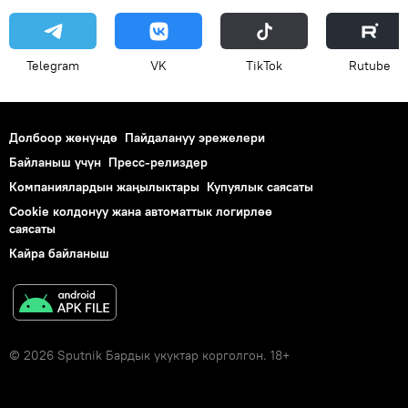
Telegram
VK
ТikТоk
Rutube
Долбоор жөнүндө
Пайдалануу эрежелери
Байланыш үчүн
Пресс-релиздер
Компаниялардын жаңылыктары
Купуялык саясаты
Cookie колдонуу жана автоматтык логирлөө
саясаты
Кайра байланыш
© 2026 Sputnik Бардык укуктар корголгон. 18+