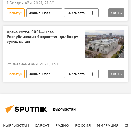
1 Бирдин айы 2021, 21:39
бекитүү
Жаңылыктар
Кыргызстан
Дагы
5
Саясат
өкмөт
Улукбек Марипов
дайындоо
өкмөт курамы
Артка кетти. 2021-жылга
Республикалык бюджеттин долбоору
сунушталды
25 Жетинин айы 2020, 15:11
бекитүү
Жаңылыктар
Кыргызстан
Дагы
6
Экономика
бюджет
дефицит
чыгаша
киреше
республикалык бюджет
Кыргызстан
КЫРГЫЗСТАН
САЯСАТ
РАДИО
РОССИЯ
МИГРАЦИЯ
СП