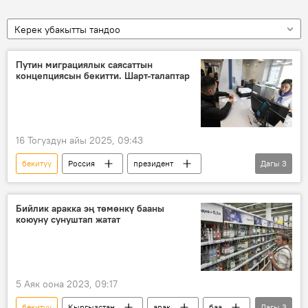
Керек убакытты тандоо
Путин миграциялык саясаттын
концепциясын бекитти. Шарт-талаптар
16 Тогуздун айы 2025, 09:43
бекитүү
Россия
президент
Дагы
3
Владимир Путин
мигранттар
концепция
Бийлик аракка эң төмөнкү бааны
коюуну сунуштап жатат
5 Аяк оона 2023, 09:17
бекитүү
Кыргызстан
арак
баа
Дагы
3