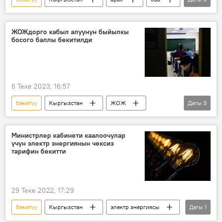
контрафакт
ден соолук
коркунучтар
ЖОЖдорго кабыл алуунун быйылкы
босого баллы бекитилди
6 Теке 2023, 16:57
бекитүү
Кыргызстан
ЖОЖ
Дагы
3
босого
балл
кабыл алуу
Министрлер кабинети каалоочулар
үчүн электр энергиянын чексиз
тарифин бекитти
29 Теке 2022, 17:29
бекитүү
Кыргызстан
электр энергиясы
Дагы
1
тариф