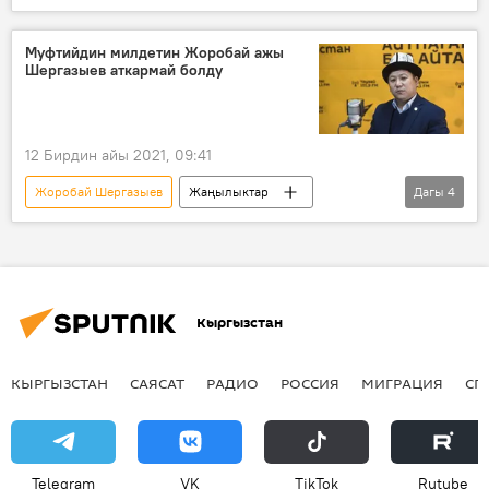
Муфтийдин милдетин Жоробай ажы
Шергазыев аткармай болду
12 Бирдин айы 2021, 09:41
Жоробай Шергазыев
Жаңылыктар
Дагы
4
Коом
Кыргызстан
Муфтий
милдет
Муфтияттагы чуулуу иш
Кыргызстан
КЫРГЫЗСТАН
САЯСАТ
РАДИО
РОССИЯ
МИГРАЦИЯ
СП
Telegram
VK
ТikТоk
Rutube