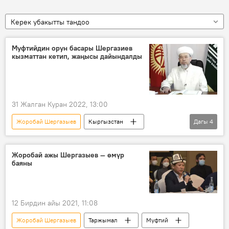
Керек убакытты тандоо
Муфтийдин орун басары Шергазиев
кызматтан кетип, жаңысы дайындалды
31 Жалган Куран 2022, 13:00
Жоробай Шергазыев
Кыргызстан
Дагы
4
Кыргызстан мусулмандар дин башкармалыгы
Самидин Атабаев
кызмат
Жоробай ажы Шергазыев — өмүр
баяны
дайындоо
12 Бирдин айы 2021, 11:08
Жоробай Шергазыев
Таржымал
Муфтий