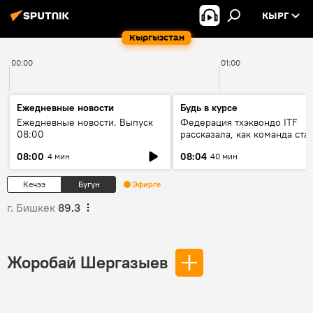
КЫРГ
Кыргызстан
00:00
01:00
Ежедневные новости
Будь в курсе
Ежедневные новости. Выпуск
Федерация тхэквондо ITF
08:00
рассказала, как команда ста
жертвой мошенников
08:00
08:04
4 мин
40 мин
Кечээ
Бүгүн
Эфирге
г. Бишкек
89.3
Жоробай Шергазыев