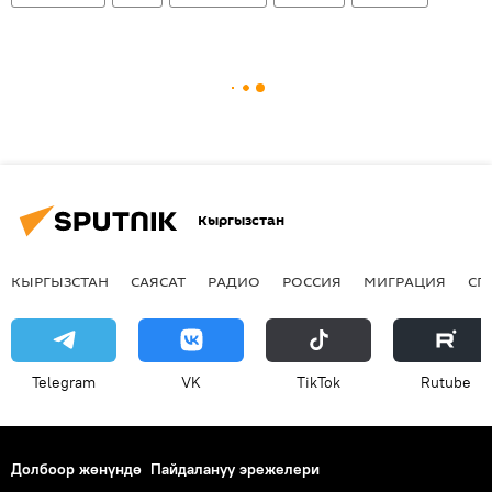
Кыргызстан
КЫРГЫЗСТАН
САЯСАТ
РАДИО
РОССИЯ
МИГРАЦИЯ
СП
Telegram
VK
ТikТоk
Rutube
Долбоор жөнүндө
Пайдалануу эрежелери