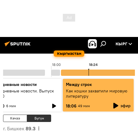
КЫРГ
Кыргызстан
18:00
18:24
едневные новости
Между строк
едневные новости. Выпуск
Как кошки захватили мировую
:00
литературу
эфир
:00
18:06
6 мин
49 мин
Кечээ
Бүгүн
г. Бишкек
89.3