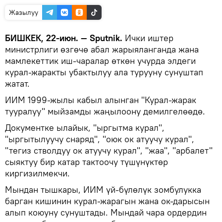
Жазылуу
БИШКЕК, 22-июн. — Sputnik.
Ички иштер
министрлиги өзгөчө абал жарыяланганда жана
мамлекеттик иш-чаралар өткөн учурда элдеги
курал-жаракты убактылуу ала турууну сунуштап
жатат.
ИИМ 1999-жылы кабыл алынган "Курал-жарак
тууралуу" мыйзамды жаңылоону демилгелөөдө.
Документке ылайык, "ыргытма курал",
"ыргытылуучу снаряд", "оюк ок атуучу курал",
"тегиз стволдуу ок атуучу курал", "жаа", "арбалет"
сыяктуу бир катар тактоочу түшүнүктөр
киргизилмекчи.
Мындан тышкары, ИИМ үй-бүлөлүк зомбулукка
барган кишинин курал-жарагын жана ок-дарысын
алып коюуну сунуштады. Мындай чара ордердин