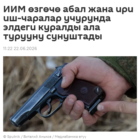
ИИМ өзгөчө абал жана ири
иш-чаралар учурунда
элдеги куралды ала
турууну сунуштады
11:22 22.06.2026
©
Sputnik
/ Виталий Аньков
/
Медиабанкка өтүү