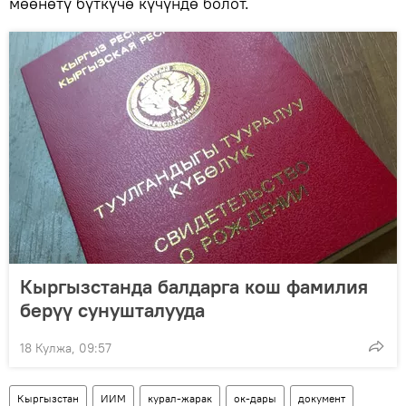
мөөнөтү бүткүчө күчүндө болот.
Кыргызстанда балдарга кош фамилия
берүү сунушталууда
18 Кулжа, 09:57
Кыргызстан
ИИМ
курал-жарак
ок-дары
документ