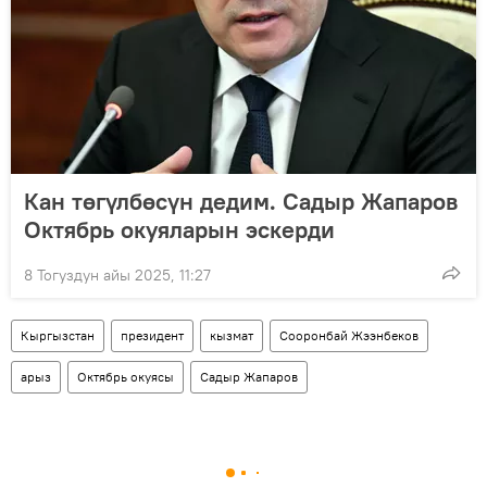
Кан төгүлбөсүн дедим. Садыр Жапаров
Октябрь окуяларын эскерди
8 Тогуздун айы 2025, 11:27
Кыргызстан
президент
кызмат
Сооронбай Жээнбеков
арыз
Октябрь окуясы
Садыр Жапаров