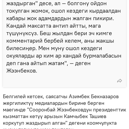
жаздырган" десе, ал — болгону ойдон
токулган жомок, ошол кездеги кырдаалдан
кабары жок адамдардын жалган пикири.
Кандай максатта антип айтты, мага
түшүнүксүз. Беш жылдан бери эч кимге
комментарий бербей келем, аны жакшы
билесиңер. Мен муну ошол кездеги
окуяларды ар ким ар кандай бурмалабасын
деп гана айтып жатам", — деген
Жээнбеков.
Белгилей кетсек, саясатчы Азимбек Бекназаров
жергиликтүү медиалардын бирине берген
маегинде "Сооронбай Жээнбековдун президенттик
кызматтан кетүү арызын Камчыбек Ташиев
коркутуп жаздырып алган" дегени коомчулукта