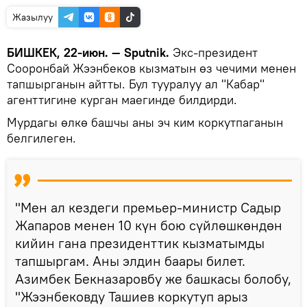
Жазылуу
БИШКЕК, 22-июн. — Sputnik.
Экс-президент
Сооронбай Жээнбеков кызматын өз чечими менен
тапшырганын айтты. Бул тууралуу ал "Кабар"
агенттигине курган маегинде билдирди.
Мурдагы өлкө башчы аны эч ким коркутпаганын
белгилеген.
"Мен ал кездеги премьер-министр Садыр
Жапаров менен 10 күн бою сүйлөшкөндөн
кийин гана президенттик кызматымды
тапшыргам. Аны элдин баары билет.
Азимбек Бекназаровбу же башкасы болобу,
"Жээнбековду Ташиев коркутуп арыз