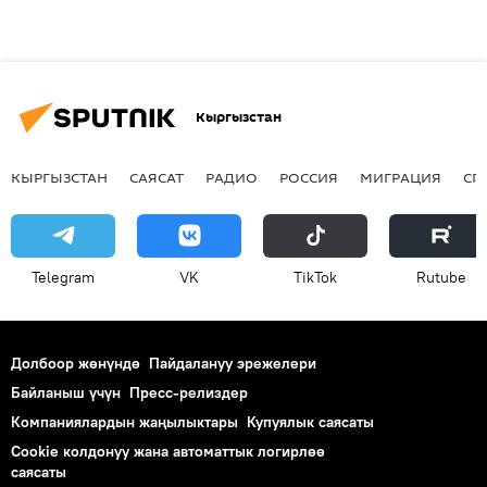
Кыргызстан
КЫРГЫЗСТАН
САЯСАТ
РАДИО
РОССИЯ
МИГРАЦИЯ
СП
Telegram
VK
ТikТоk
Rutube
Долбоор жөнүндө
Пайдалануу эрежелери
Байланыш үчүн
Пресс-релиздер
Компаниялардын жаңылыктары
Купуялык саясаты
Cookie колдонуу жана автоматтык логирлөө
саясаты