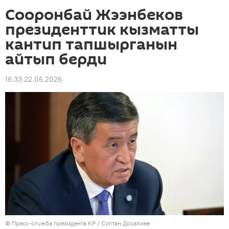
Сооронбай Жээнбеков
президенттик кызматты
кантип тапшырганын
айтып берди
16:33 22.06.2026
©
Пресс-служба президента КР / Султан Досалиев