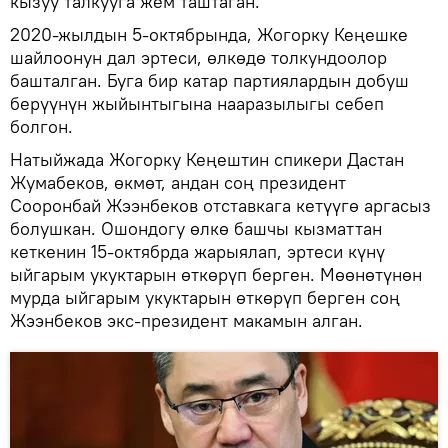
кызуу талкууга жем таштаган.
2020-жылдын 5-октябрында, Жогорку Кеңешке
шайлоонун дал эртеси, өлкөдө толкундоолор
башталган. Буга бир катар партиялардын добуш
берүүнүн жыйынтыгына нааразылыгы себеп
болгон.
Натыйжада Жогорку Кеңештин спикери Дастан
Жумабеков, өкмөт, андан соң президент
Сооронбай Жээнбеков отставкага кетүүгө аргасыз
болушкан. Ошондогу өлкө башчы кызматтан
кеткенин 15-октябрда жарыялап, эртеси күнү
ыйгарым укуктарын өткөрүп берген. Мөөнөтүнөн
мурда ыйгарым укуктарын өткөрүп берген соң
Жээнбеков экс-президент макамын алган.