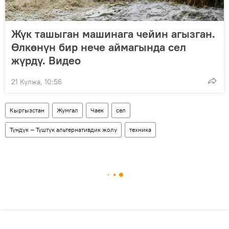
Жүк ташыган машинага чейин агызган.
Өлкөнүн бир нече аймагында сел
жүрдү. Видео
21 Кулжа, 10:56
Кыргызстан
Жумгал
Чаек
сел
Түндүк — Түштүк альтернативдик жолу
техника