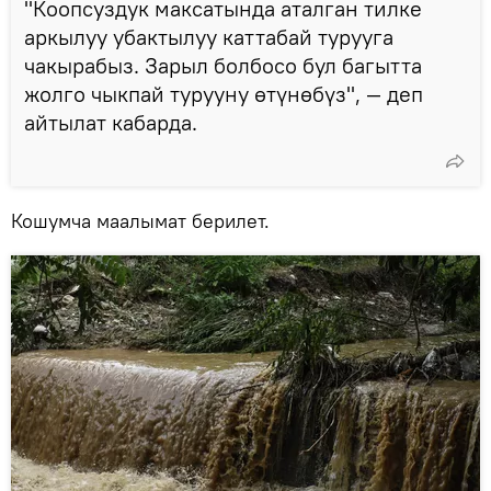
"Коопсуздук максатында аталган тилке
аркылуу убактылуу каттабай турууга
чакырабыз. Зарыл болбосо бул багытта
жолго чыкпай турууну өтүнөбүз", — деп
айтылат кабарда.
Кошумча маалымат берилет.