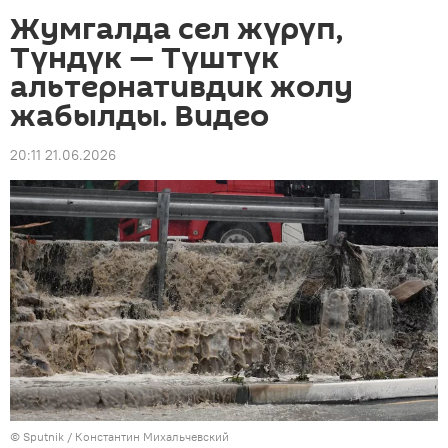
Жумгалда сел жүрүп,
Түндүк — Түштүк
альтернативдик жолу
жабылды. Видео
20:11 21.06.2026
©
Sputnik
/ Константин Михальчевский