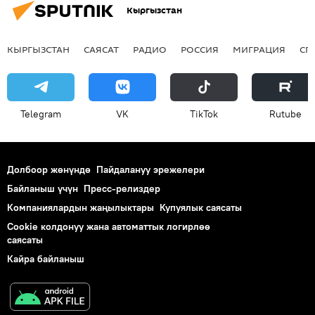
Кыргызстан
КЫРГЫЗСТАН
САЯСАТ
РАДИО
РОССИЯ
МИГРАЦИЯ
СП
Telegram
VK
ТikТоk
Rutube
Долбоор жөнүндө
Пайдалануу эрежелери
Байланыш үчүн
Пресс-релиздер
Компаниялардын жаңылыктары
Купуялык саясаты
Cookie колдонуу жана автоматтык логирлөө
саясаты
Кайра байланыш