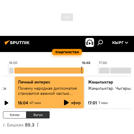
КЫРГ
Кыргызстан
16:00
16:48
17:00
Личный интерес
Жаңылыктар
уск
Почему народная дипломатия
Жаңылыктар. Чыгарыл
становится важной частью
международного
эфир
16:04
17:01
47 мин
7 мин
сотрудничества
Кечээ
Бүгүн
г. Бишкек
89.3