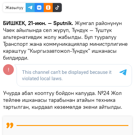
Жазылуу
БИШКЕК, 21-июн. — Sputnik.
Жумгал районунун
Чаек айылында сел жүрүп, Түндүк — Түштүк
альтернативдик жолу жабылды. Бул тууралуу
Транспорт жана коммуникациялар министрлигине
караштуу "Кыргызавтожол-Түндүк" ишканасы
билдирди.
Учурда абал кооптуу бойдон калууда. №24 Жол
тейлөө ишканасы тарабынан атайын техника
тартылган, кырдаал көзөмөлдө экени айтылды.