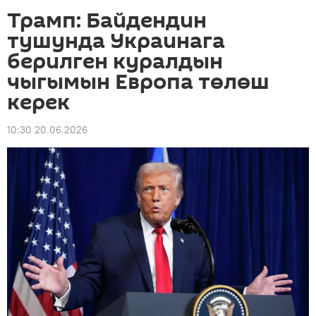
Трамп: Байдендин
тушунда Украинага
берилген куралдын
чыгымын Европа төлөш
керек
10:30 20.06.2026