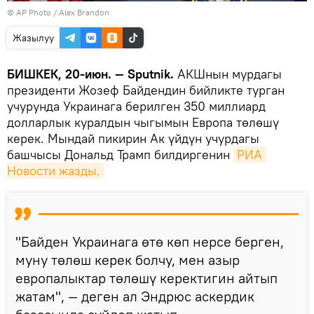
©
AP Photo
/ Alex Brandon
Жазылуу
БИШКЕК, 20-июн. — Sputnik.
АКШнын мурдагы
президенти Жозеф Байдендин бийликте турган
учурунда Украинага берилген 350 миллиард
долларлык куралдын чыгымын Европа төлөшү
керек. Мындай пикирин Ак үйдүн учурдагы
башчысы Дональд Трамп билдиргенин
РИА 
Новости жазды.
"Байден Украинага өтө көп нерсе берген,
муну төлөш керек болчу, мен азыр
европалыктар төлөшү керектигин айтып
жатам", — деген ал Эндрюс аскердик