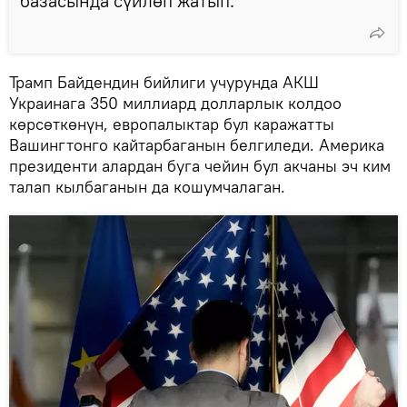
базасында сүйлөп жатып.
Трамп Байдендин бийлиги учурунда АКШ
Украинага 350 миллиард долларлык колдоо
көрсөткөнүн, европалыктар бул каражатты
Вашингтонго кайтарбаганын белгиледи. Америка
президенти алардан буга чейин бул акчаны эч ким
талап кылбаганын да кошумчалаган.