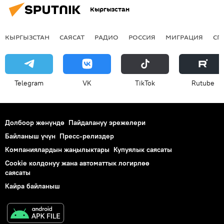
Кыргызстан
КЫРГЫЗСТАН
САЯСАТ
РАДИО
РОССИЯ
МИГРАЦИЯ
СП
Telegram
VK
ТikТоk
Rutube
Долбоор жөнүндө
Пайдалануу эрежелери
Байланыш үчүн
Пресс-релиздер
Компаниялардын жаңылыктары
Купуялык саясаты
Cookie колдонуу жана автоматтык логирлөө
саясаты
Кайра байланыш