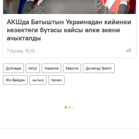
АКШда Батыштын Украинадан кийинки
кезектеги бутасы кайсы өлкө экени
ачыкталды
7 Кулжа, 10:15
Дүйнөдө
АКШ
Украина
Европа
Дональд Трамп
Жо Байден
чыгым
төлөм