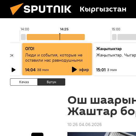
Кыргызстан
14:00
14:25
15:00
ОГО!
Жаңылыктар
Выпуск
Люди и события, которые не
Жаңылыктар. Чыга
оставили нас равнодушными
эфир
14:04
15:01
38 мин
3 мин
Кечээ
Бүгүн
Ош шаарын
Жаштар бо
10:26 04.06.2026