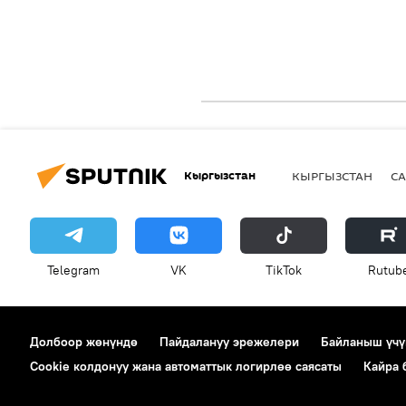
Кыргызстан
КЫРГЫЗСТАН
СА
Telegram
VK
ТikТоk
Rutub
Долбоор жөнүндө
Пайдалануу эрежелери
Байланыш үчү
Cookie колдонуу жана автоматтык логирлөө саясаты
Кайра