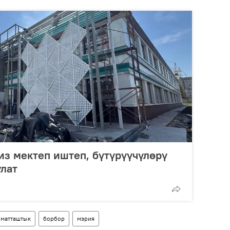
з мектеп иштеп, бүтүрүүчүлөрү
лат
матташтык
борбор
мэрия