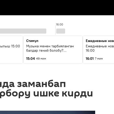
16:00
Стимул
Ежедневные нов
рылыш 15:00
Музыка менен тарбияланган
Ежедневные нов
балдар гений болобу?
16:00
Кыргыздын жашоосунда
15:04
16:01
49 мин
7 мин
музыканын орду
да заманбап
рбору ишке кирди