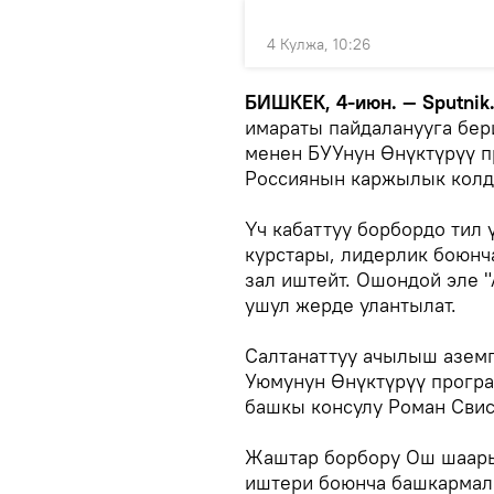
4 Кулжа, 10:26
БИШКЕК, 4-июн. — Sputnik
имараты пайдаланууга бе
менен БУУнун Өнүктүрүү 
Россиянын каржылык колд
Үч кабаттуу борбордо тил 
курстары, лидерлик боюнч
зал иштейт. Ошондой эле 
ушул жерде улантылат.
Салтанаттуу ачылыш аземг
Уюмунун Өнүктүрүү прогр
башкы консулу Роман Свис
Жаштар борбору Ош шаар
иштери боюнча башкармал