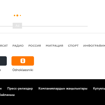
ЯСАТ
РАДИО
РОССИЯ
МИГРАЦИЯ
СПОРТ
ИНФОГРАФИ
e
Odnoklassniki
н
Пресс-релиздер
Компаниялардын жаңылыктары
Купуял
 байланыш