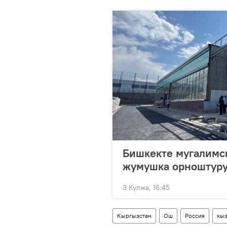
Бишкекте мугалимси
жумушка орноштуру
3 Кулжа, 16:45
Кыргызстан
Ош
Россия
кыз