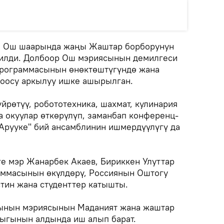
.
Ош шаарында жаңы Жаштар борборунун
рилди. Долбоор Ош мэриясынын демилгеси
программасынын өнөктөштүгүндө жана
оосу аркылуу ишке ашырылган.
үйрөтүү, робототехника, шахмат, кулинария
а окуулар өткөрүлүп, заманбап конференц-
"Арууке" бий ансамблинин ишмердүүлүгү да
е мэр Жанарбек Акаев, Бириккен Улуттар
аммасынын өкүлдөрү, Россиянын Оштогу
тин жана студенттер катышты.
ынын мэриясынын Маданият жана жаштар
ыгынын алдында иш алып барат.