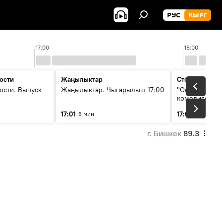
РУС
КЫРГ
17:00
18:00
ости
Жаңылыктар
Стоп кадр
ости. Выпуск
Жаңылыктар. Чыгарылыш 17:00
"Окен ава" —
комедиясы
17:01
17:07
6 мин
34 мин
г. Бишкек
89.3