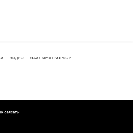
КА
ВИДЕО
МААЛЫМАТ БОРБОР
ык саясаты